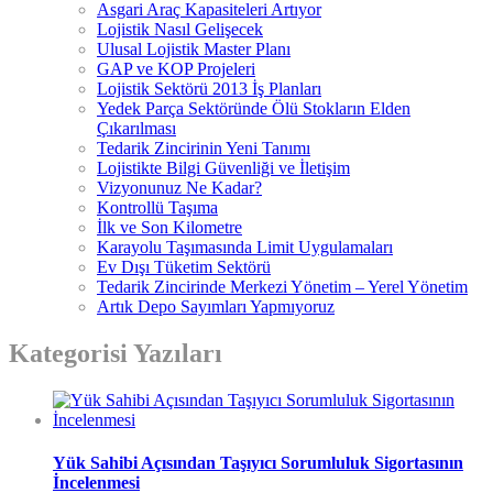
Asgari Araç Kapasiteleri Artıyor
Lojistik Nasıl Gelişecek
Ulusal Lojistik Master Planı
GAP ve KOP Projeleri
Lojistik Sektörü 2013 İş Planları
Yedek Parça Sektöründe Ölü Stokların Elden
Çıkarılması
Tedarik Zincirinin Yeni Tanımı
Lojistikte Bilgi Güvenliği ve İletişim
Vizyonunuz Ne Kadar?
Kontrollü Taşıma
İlk ve Son Kilometre
Karayolu Taşımasında Limit Uygulamaları
Ev Dışı Tüketim Sektörü
Tedarik Zincirinde Merkezi Yönetim – Yerel Yönetim
Artık Depo Sayımları Yapmıyoruz
Kategorisi Yazıları
Yük Sahibi Açısından Taşıyıcı Sorumluluk Sigortasının
İncelenmesi