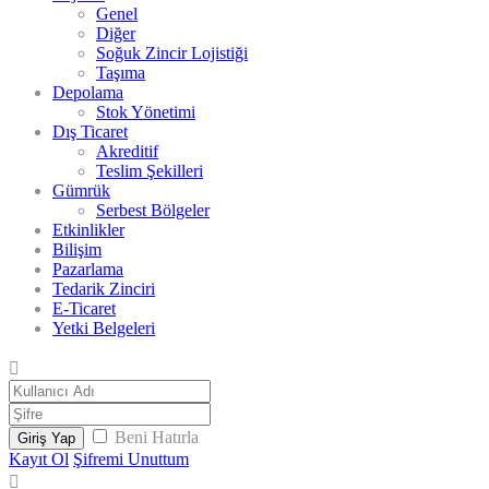
Genel
Diğer
Soğuk Zincir Lojistiği
Taşıma
Depolama
Stok Yönetimi
Dış Ticaret
Akreditif
Teslim Şekilleri
Gümrük
Serbest Bölgeler
Etkinlikler
Bilişim
Pazarlama
Tedarik Zinciri
E-Ticaret
Yetki Belgeleri
Beni Hatırla
Giriş Yap
Kayıt Ol
Şifremi Unuttum