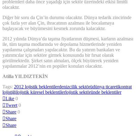
problemleri daha önce yaşadığı için sektör üzerindeki etkisi limitli
olacaktır.
Diğer bir soru da Çin’in durumu olacaktır. Dünya tedarik zincirinde
çok fazla yer alan Çin, ihracatının azalması ile bocalamaya
başlayacak ve büyümesini kesmek zorunda kalacaktır.
2012 yılında Dünya’da taşıma fiyatlarının düşmesi, karların azalması
ile, tüm taşıma modlarında ve depolama hizmetlerinde yeniden
yapılanma çalışmaları yapılacaktır. Bu da yatırım bankaları ve
yatırımcılar için sektöre girmek konusunda bir fırsat olarak
görülmektedir. Şirket satın almaları, ölçek büyüterek yeniden
yapılanmalar 2012’nin en popüler konuları olacaktır.
Atilla YILDIZTEKİN
Tags:
2012 lojistik beklentiler
denizcilik sektörü
dünya ticareti
kontrat
lojistiği
lojistik küresel beklentiler
lojistik sektöründe beklentiler
Like
0
Tweet
0
Share
0
Share
Share