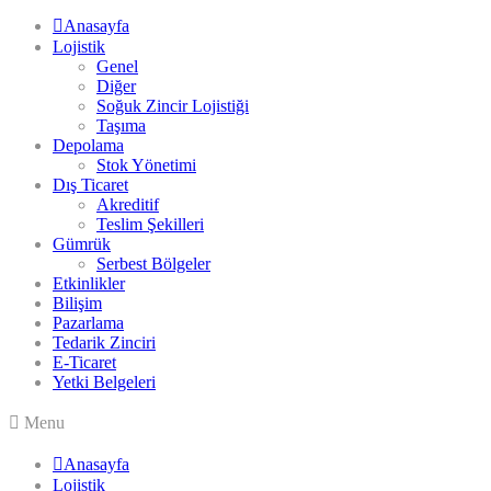
Anasayfa
Lojistik
Genel
Diğer
Soğuk Zincir Lojistiği
Taşıma
Depolama
Stok Yönetimi
Dış Ticaret
Akreditif
Teslim Şekilleri
Gümrük
Serbest Bölgeler
Etkinlikler
Bilişim
Pazarlama
Tedarik Zinciri
E-Ticaret
Yetki Belgeleri
Menu
Anasayfa
Lojistik