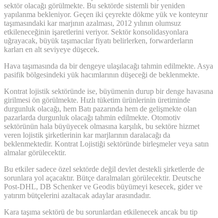
sektör olacağı görülmekte. Bu sektörde sistemli bir yeniden
yapılanma bekleniyor. Geçen iki çeyrekte dökme yük ve konteynır
taşımasındaki kar marjının azalması, 2012 yılının olumsuz
etkileneceğinin işaretlerini veriyor. Sektör konsolidasyonlara
uğrayacak, büyük taşımacılar fiyatı belirlerken, forwarderların
karları en alt seviyeye düşecek.
Hava taşımasında da bir dengeye ulaşılacağı tahmin edilmekte. Asya
pasifik bölgesindeki yük hacımlarının düşeceği de beklenmekte.
Kontrat lojistik sektöründe ise, büyümenin durup bir denge havasına
girilmesi ön görülmekte. Hızlı tüketim ürünlerinin üretiminde
durgunluk olacağı, hem Batı pazarında hem de gelişmekte olan
pazarlarda durgunluk olacağı tahmin edilmekte. Otomotiv
sektörünün hala büyüyecek olmasına karşılık, bu sektöre hizmet
veren lojistik şirketlerinin kar marjlarının daralacağı da
beklenmektedir. Kontrat Lojistiği sektöründe birleşmeler veya satın
almalar görülecektir.
Bu etkiler sadece özel sektörde değil devlet destekli şirketlerde de
sorunlara yol açacaktır. Bütçe daralmaları görülecektir. Deutsche
Post-DHL, DB Schenker ve Geodis büyümeyi kesecek, gider ve
yatırım bütçelerini azaltacak adaylar arasındadır.
Kara taşıma sektörü de bu sorunlardan etkilenecek ancak bu tip