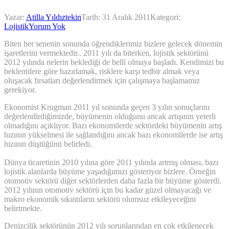
Yazar:
Atilla Yıldıztekin
Tarih:
31 Aralık 2011
Kategori:
Lojistik
Yorum Yok
Biten her senenin sonunda öğrendiklerimiz bizlere gelecek dönemin
işaretlerini vermektedir.. 2011 yılı da biterken, lojistik sektörünü
2012 yılında nelerin beklediği de belli olmaya başladı. Kendimizi bu
beklentilere göre hazırlamak, risklere karşı tedbir almak veya
oluşacak fırsatları değerlendirmek için çalışmaya başlamamız
gerekiyor.
Ekonomist Krugman 2011 yıl sonunda geçen 3 yılın sonuçlarını
değerlendirdiğimizde, büyümenin olduğunu ancak artışının yeterli
olmadığını açıklıyor. Bazı ekonomilerde sektördeki büyümenin artış
hızının yükselmesi ile sağlandığını ancak bazı ekonomilerde ise artış
hızının düştüğünü belirledi.
Dünya ticaretinin 2010 yılına göre 2011 yılında artmış olması, bazı
lojistik alanlarda büyüme yaşadığımızı gösteriyor bizlere. Örneğin
otomotiv sektörü diğer sektörlerden daha fazla bir büyüme gösterdi.
2012 yılının otomotiv sektörü için bu kadar güzel olmayacağı ve
makro ekonomik sıkıntıların sektörü olumsuz etkileyeceğini
belirtmekte.
Denizcilik sektörünün 2012 yılı sorunlarından en çok etkilenecek