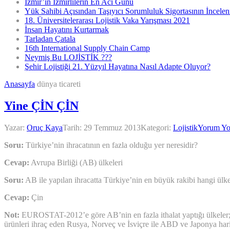
İzmir’in İzmirlilerin En Acı Günü
Yük Sahibi Açısından Taşıyıcı Sorumluluk Sigortasının İncele
18. Üniversitelerarası Lojistik Vaka Yarışması 2021
İnsan Hayatını Kurtarmak
Tarladan Çatala
16th International Supply Chain Camp
Neymiş Bu LOJİSTİK ???
Şehir Lojistiği 21. Yüzyıl Hayatına Nasıl Adapte Oluyor?
Anasayfa
dünya ticareti
Yine ÇİN ÇİN
Yazar:
Oruç Kaya
Tarih:
29 Temmuz 2013
Kategori:
Lojistik
Yorum Y
Soru:
Türkiye’nin ihracatının en fazla olduğu yer neresidir?
Cevap:
Avrupa Birliği (AB) ülkeleri
Soru:
AB ile yapılan ihracatta Türkiye’nin en büyük rakibi hangi ülk
Cevap:
Çin
Not:
EUROSTAT-2012’e göre AB’nin en fazla ithalat yaptığı ülkeler; A
ürünleri ihraç eden Rusya, Norveç ve İsviçre ile ABD ve Japonya hari