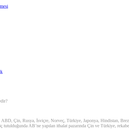
nmesi
ok
edir?
BD, Çin, Rusya, İsviçre, Norveç, Türkiye, Japonya, Hindistan, Brezil
ç tutulduğunda AB’ne yapılan ithalat pazarında Çin ve Türkiye, rekabet