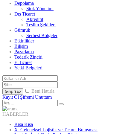
Depolama
Stok Yönetimi
Dış Ticaret
Akreditif
Teslim Şekilleri
Gümrük
Serbest Bölgeler
Etkinlikler
Bilişim
Pazarlama
Tedarik Zinciri
E-Ticaret
Yetki Belgeleri
Beni Hatırla
Giriş Yap
Kayıt Ol
Şifremi Unuttum
HABERLER
Kısa Kısa
X. Geleneksel Lojistik ve Ticaret Buluşması