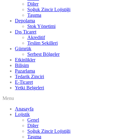
Diğer
Soğuk Zincir Lojistiği
Taşıma
Depolama
Stok Yönetimi
Dış Ticaret
Akreditif
Teslim Şekilleri
Gümrük
Serbest Bölgeler
Etkinlikler
Bilişim
Pazarlama
Tedarik Zinciri
E-Ticaret
Yetki Belgeleri
Menu
Anasayfa
Lojistik
Genel
Diğer
Soğuk Zincir Lojistiği
Taşıma