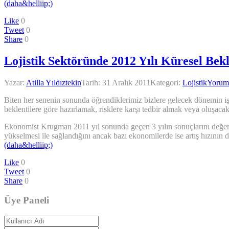
(daha&helliip;)
Like
0
Tweet
0
Share
0
Lojistik Sektöründe 2012 Yılı Küresel Bekl
Yazar:
Atilla Yıldıztekin
Tarih:
31 Aralık 2011
Kategori:
Lojistik
Yorum
Biten her senenin sonunda öğrendiklerimiz bizlere gelecek dönemin işar
beklentilere göre hazırlamak, risklere karşı tedbir almak veya oluşaca
Ekonomist Krugman 2011 yıl sonunda geçen 3 yılın sonuçlarını değerl
yükselmesi ile sağlandığını ancak bazı ekonomilerde ise artış hızının d
(daha&helliip;)
Like
0
Tweet
0
Share
0
Üye Paneli