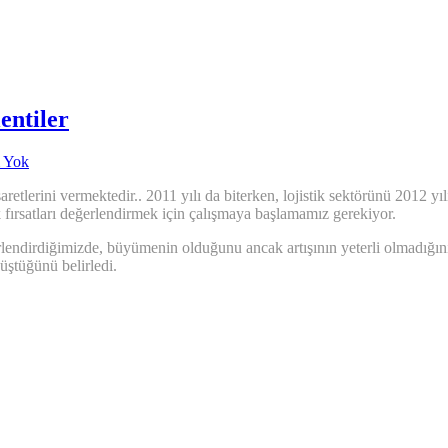
entiler
 Yok
etlerini vermektedir.. 2011 yılı da biterken, lojistik sektörünü 2012 yı
k fırsatları değerlendirmek için çalışmaya başlamamız gerekiyor.
endirdiğimizde, büyümenin olduğunu ancak artışının yeterli olmadığını
üştüğünü belirledi.