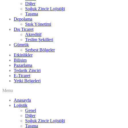
Diğer
Soğuk Zincir Lojistiği
Taşıma
Depolama
Stok Yönetimi
Dış Ticaret
Akreditif
Teslim Şekilleri
Gümrük
Serbest Bölgeler
Etkinlikler
Bilişim
Pazarlama
Tedarik Zinciri
E-Ticaret
Yetki Belgeleri
Menu
Anasayfa
Lojistik
Genel
Diğer
Soğuk Zincir Lojistiği
Taşıma