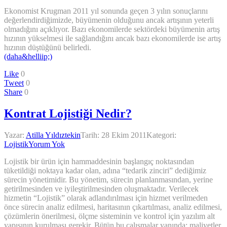
Ekonomist Krugman 2011 yıl sonunda geçen 3 yılın sonuçlarını
değerlendirdiğimizde, büyümenin olduğunu ancak artışının yeterli
olmadığını açıklıyor. Bazı ekonomilerde sektördeki büyümenin artış
hızının yükselmesi ile sağlandığını ancak bazı ekonomilerde ise artış
hızının düştüğünü belirledi.
(daha&helliip;)
Like
0
Tweet
0
Share
0
Kontrat Lojistiği Nedir?
Yazar:
Atilla Yıldıztekin
Tarih:
28 Ekim 2011
Kategori:
Lojistik
Yorum Yok
Lojistik bir ürün için hammaddesinin başlangıç noktasından
tüketildiği noktaya kadar olan, adına “tedarik zinciri” dediğimiz
sürecin yönetimidir. Bu yönetim, sürecin planlanmasından, yerine
getirilmesinden ve iyileştirilmesinden oluşmaktadır. Verilecek
hizmetin “Lojistik” olarak adlandırılması için hizmet verilmeden
önce sürecin analiz edilmesi, haritasının çıkartılması, analiz edilmesi,
çözümlerin önerilmesi, ölçme sisteminin ve kontrol için yazılım alt
yapısının kurulması gerekir. Bütün bu çalışmalar yanında; maliyetler,