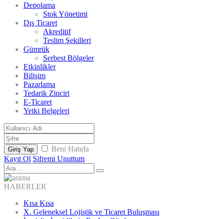
Depolama
Stok Yönetimi
Dış Ticaret
Akreditif
Teslim Şekilleri
Gümrük
Serbest Bölgeler
Etkinlikler
Bilişim
Pazarlama
Tedarik Zinciri
E-Ticaret
Yetki Belgeleri
Beni Hatırla
Giriş Yap
Kayıt Ol
Şifremi Unuttum
HABERLER
Kısa Kısa
X. Geleneksel Lojistik ve Ticaret Buluşması