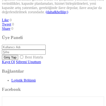
verimlilikler, kapasite planlamaları, hizmet birleştirilmeleri, yeni
kapasite artış yatırımları, gerektiğinde ilave depolar, ilave araçlar da
değerlendirilmek zorundadır.
(daha&helliip;)
Like
0
Tweet
0
Share
0
Üye Paneli
Beni Hatırla
Giriş Yap
Kayıt Ol
Şifremi Unuttum
Bağlantılar
Lojistik Bölümü
Facebook