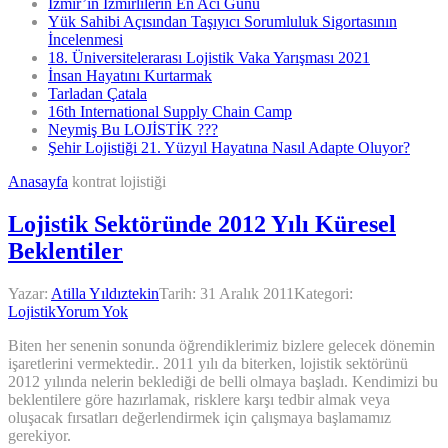
İzmir’in İzmirlilerin En Acı Günü
Yük Sahibi Açısından Taşıyıcı Sorumluluk Sigortasının
İncelenmesi
18. Üniversitelerarası Lojistik Vaka Yarışması 2021
İnsan Hayatını Kurtarmak
Tarladan Çatala
16th International Supply Chain Camp
Neymiş Bu LOJİSTİK ???
Şehir Lojistiği 21. Yüzyıl Hayatına Nasıl Adapte Oluyor?
Anasayfa
kontrat lojistiği
Lojistik Sektöründe 2012 Yılı Küresel
Beklentiler
Yazar:
Atilla Yıldıztekin
Tarih:
31 Aralık 2011
Kategori:
Lojistik
Yorum Yok
Biten her senenin sonunda öğrendiklerimiz bizlere gelecek dönemin
işaretlerini vermektedir.. 2011 yılı da biterken, lojistik sektörünü
2012 yılında nelerin beklediği de belli olmaya başladı. Kendimizi bu
beklentilere göre hazırlamak, risklere karşı tedbir almak veya
oluşacak fırsatları değerlendirmek için çalışmaya başlamamız
gerekiyor.