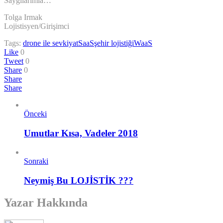
Saygılarımla…
Tolga Irmak
Lojistisyen/Girişimci
Tags:
drone ile sevkiyat
SaaS
şehir lojistiği
WaaS
Like
0
Tweet
0
Share
0
Share
Share
Önceki
Umutlar Kısa, Vadeler 2018
Sonraki
Neymiş Bu LOJİSTİK ???
Yazar Hakkında