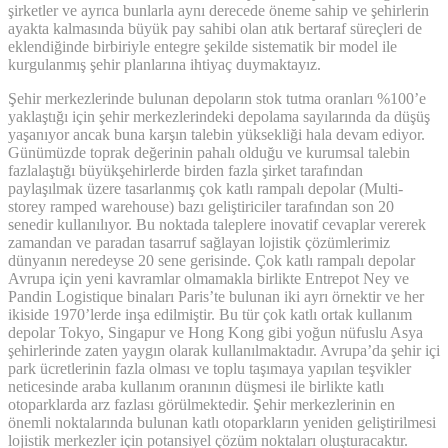
şirketler ve ayrıca bunlarla aynı derecede öneme sahip ve şehirlerin
ayakta kalmasında büyük pay sahibi olan atık bertaraf süreçleri de
eklendiğinde birbiriyle entegre şekilde sistematik bir model ile
kurgulanmış şehir planlarına ihtiyaç duymaktayız.
Şehir merkezlerinde bulunan depoların stok tutma oranları %100’e
yaklaştığı için şehir merkezlerindeki depolama sayılarında da düşüş
yaşanıyor ancak buna karşın talebin yüksekliği hala devam ediyor.
Günümüzde toprak değerinin pahalı olduğu ve kurumsal talebin
fazlalaştığı büyükşehirlerde birden fazla şirket tarafından
paylaşılmak üzere tasarlanmış çok katlı rampalı depolar (Multi-
storey ramped warehouse) bazı geliştiriciler tarafından son 20
senedir kullanılıyor. Bu noktada taleplere inovatif cevaplar vererek
zamandan ve paradan tasarruf sağlayan lojistik çözümlerimiz
dünyanın neredeyse 20 sene gerisinde. Çok katlı rampalı depolar
Avrupa için yeni kavramlar olmamakla birlikte Entrepot Ney ve
Pandin Logistique binaları Paris’te bulunan iki ayrı örnektir ve her
ikiside 1970’lerde inşa edilmiştir. Bu tür çok katlı ortak kullanım
depolar Tokyo, Singapur ve Hong Kong gibi yoğun nüfuslu Asya
şehirlerinde zaten yaygın olarak kullanılmaktadır. Avrupa’da şehir içi
park ücretlerinin fazla olması ve toplu taşımaya yapılan teşvikler
neticesinde araba kullanım oranının düşmesi ile birlikte katlı
otoparklarda arz fazlası görülmektedir. Şehir merkezlerinin en
önemli noktalarında bulunan katlı otoparkların yeniden geliştirilmesi
lojistik merkezler için potansiyel çözüm noktaları oluşturacaktır.