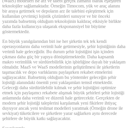
(WaaS) modelleri ise arz ve talebi gerçek zamanlı olarak eşleştiren
teknolojiler sağlamaktadır. Örneğin Timocom, yük ve araç alanını
bir araya getirmek ve depoların arz ile talebini eşleştirmek için
kullanılan çevrimiçi lojistik çözümleri sunuyor ve bir önceki
yazımda bahsetmiş olduğum teknolojinin kaldıraç etkisiyle birlikte
daha fazla kullanıcıya ulaşarak eksponansiyel bir büyüme
göstermektedir.
En büyük yanılgılarından biri ise her şirketin tek tek kendi
operasyonlarını daha verimli hale getirmesiyle, şehir lojistiğinin daha
verimli hale geleceğidir. Bu durum şehir lojistiğini işin içinden
çıkması daha güç bir yapıya dönüştürmektedir. Daha kapsamlı
makro verimlilik ve sürdürebilirlik için işbirliğine dayalı bir yaklaşım
olmalıdır. MaaS ve WaaS modellerinin geliştirilmesi ile şirketlerin
taşımacılık ve depo varlıklarını paylaşırken rekabet etmelerini
sağlayacaktır. Bahsetmiş olduğum bu yöntemler geleceğin şehir
lojistiği alanındaki önemli yeni yaklaşımları temsil etmektedir.
Geleceği daha sürdürülebilir kılmak ve şehir lojistiğini optimize
etmek için paylaşımcı rekabete alışmak büyük şehirleri şehir lojistiği
anlamında daha verimli ve düzenli hale getirecektir. Gerçekten de
modern şehir lojistiği taleplerini karşılamak yeni fikirlere ihtiyaç
duyuyor ancak yeni teslimat modelleri yaratmak (Örneğin drone ile
sevkiyat) tüketicilere ve şirketlere yarar sağlarken aynı derecede
şehirlere de büyük katkı sağlayacaktır.