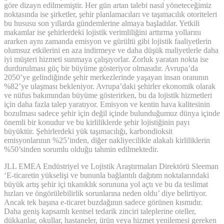
göre dizayn edilmemiştir. Her gün artan talebi nasıl yöneteceğimiz
noktasında ise şirketler, şehir planlamacıları ve taşımacılık otoriteleri
bu hususu son yıllarda gündemlerine almaya başladılar. Yetkili
makamlar ise şehirlerdeki lojistik verimliliğini arttırma yollarını
ararken aynı zamanda emisyon ve gürültü gibi lojistik faaliyetlerin
olumsuz etkilerini en aza indirmeye ve daha düşük maliyetlerle daha
iyi müşteri hizmeti sunmaya çalışıyorlar. Zorluk yaratan nokta ise
durdurulması güç bir büyüme gösteriyor olmasıdır. Avrupa’da
2050’ye gelindiğinde şehir merkezlerinde yaşayan insan oranının
%82’ye ulaşması bekleniyor. Avrupa’daki şehirler ekonomik olarak
ve nüfus bakımından büyüme gösterirken, bu da lojistik hizmetleri
için daha fazla talep yaratıyor. Emisyon ve kentin hava kalitesinin
bozulması sadece şehir için değil içinde bulunduğumuz dünya içinde
önemli bir konudur ve bu kirliliklerde şehir lojistiğinin payı
büyüktür. Şehirlerdeki yük taşımacılığı, karbondioksit
emisyonlarının %25’inden, diğer nakliyecilikle alakalı kirliliklerin
%50’sinden sorumlu olduğu tahmin edilmektedir.
JLL EMEA Endüstriyel ve Lojistik Araştırmaları Direktörü Sleeman
‘E-ticaretin yükselişi ve bununla bağlantılı dağıtım noktalarındaki
büyük artış şehir içi tıkanıklık sorununa yol açtı ve bu da teslimat
hızları ve öngörülebilirlik sorunlarına neden oldu’ diye belirtiyor.
Ancak tek başına e-ticaret buzdağının sadece görünen kısmıdır.
Daha geniş kapsamlı kentsel tedarik zinciri taleplerine oteller,
dükkanlar, okullar, hastaneler, ürün veya hizmet yenilemesi gereken