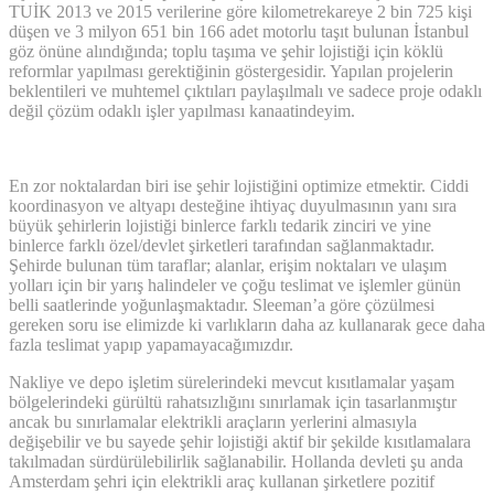
TUİK 2013 ve 2015 verilerine göre kilometrekareye 2 bin 725 kişi
düşen ve 3 milyon 651 bin 166 adet motorlu taşıt bulunan İstanbul
göz önüne alındığında; toplu taşıma ve şehir lojistiği için köklü
reformlar yapılması gerektiğinin göstergesidir. Yapılan projelerin
beklentileri ve muhtemel çıktıları paylaşılmalı ve sadece proje odaklı
değil çözüm odaklı işler yapılması kanaatindeyim.
En zor noktalardan biri ise şehir lojistiğini optimize etmektir. Ciddi
koordinasyon ve altyapı desteğine ihtiyaç duyulmasının yanı sıra
büyük şehirlerin lojistiği binlerce farklı tedarik zinciri ve yine
binlerce farklı özel/devlet şirketleri tarafından sağlanmaktadır.
Şehirde bulunan tüm taraflar; alanlar, erişim noktaları ve ulaşım
yolları için bir yarış halindeler ve çoğu teslimat ve işlemler günün
belli saatlerinde yoğunlaşmaktadır. Sleeman’a göre çözülmesi
gereken soru ise elimizde ki varlıkların daha az kullanarak gece daha
fazla teslimat yapıp yapamayacağımızdır.
Nakliye ve depo işletim sürelerindeki mevcut kısıtlamalar yaşam
bölgelerindeki gürültü rahatsızlığını sınırlamak için tasarlanmıştır
ancak bu sınırlamalar elektrikli araçların yerlerini almasıyla
değişebilir ve bu sayede şehir lojistiği aktif bir şekilde kısıtlamalara
takılmadan sürdürülebilirlik sağlanabilir. Hollanda devleti şu anda
Amsterdam şehri için elektrikli araç kullanan şirketlere pozitif