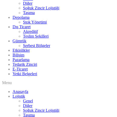
Diğer
Soğuk Zincir Lojistiği
Taşıma
Depolama
Stok Yönetimi
Dış Ticaret
Akreditif
Teslim Şekilleri
Gümrük
Serbest Bölgeler
Etkinlikler
Bilişim
Pazarlama
Tedarik Zinciri
E-Ticaret
Yetki Belgeleri
Menu
Anasayfa
Lojistik
Genel
Diğer
Soğuk Zincir Lojistiği
Taşıma