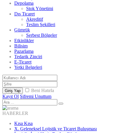
Depolama
Stok Yönetimi
Dış Ticaret
Akreditif
Teslim Şekilleri
Gümrük
Serbest Bölgeler
Etkinlikler
Bilişim
Pazarlama
Tedarik Zinciri
E-Ticaret
Yetki Belgeleri
Beni Hatırla
Giriş Yap
Kayıt Ol
Şifremi Unuttum
HABERLER
Kısa Kısa
X. Geleneksel Lojistik ve Ticaret Buluşması