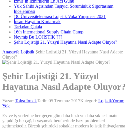
İzmir’in İzmirlilerin En Acı Günü
Yük Sahibi Açısından Taşıyıcı Sorumluluk Sigortasının
İncelenmesi
18. Üniversitelerarası Lojistik Vaka Yarışması 2021
İnsan Hayatını Kurtarmak
Tarladan Çatala
16th International Supply Chain Camp
Neymiş Bu LOJİSTİK ???
Şehir Lojistiği 21. Yüzyıl Hayatına Nasıl Adapte Oluyor?
Anasayfa
Lojistik
Şehir Lojistiği 21. Yüzyıl Hayatına Nasıl Adapte
Oluyor?
Şehir Lojistiği 21. Yüzyıl
Hayatına Nasıl Adapte Oluyor?
Yazar:
Tolga Irmak
Tarih:
05 Temmuz 2017
Kategori:
Lojistik
Yorum
Yok
Ev ve iş yerlerine her geçen gün daha hızlı ve daha sık teslimatın
yapıldığı bir çağda yaşamak beraberinde bazı problemleri
getirmektedir. Birçok şehirdeki sokaklar modern lojistik ihtiyaçlarına