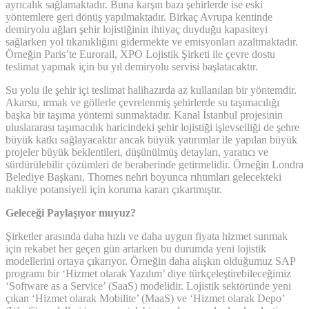
ayrıcalık sağlamaktadır. Buna karşın bazı şehirlerde ise eski
yöntemlere geri dönüş yapılmaktadır. Birkaç Avrupa kentinde
demiryolu ağları şehir lojistiğinin ihtiyaç duyduğu kapasiteyi
sağlarken yol tıkanıklığını gidermekte ve emisyonları azaltmaktadır.
Örneğin Paris’te Eurorail, XPO Lojistik Şirketi ile çevre dostu
teslimat yapmak için bu yıl demiryolu servisi başlatacaktır.
Su yolu ile şehir içi teslimat halihazırda az kullanılan bir yöntemdir.
Akarsu, ırmak ve göllerle çevrelenmiş şehirlerde su taşımacılığı
başka bir taşıma yöntemi sunmaktadır. Kanal İstanbul projesinin
uluslararası taşımacılık haricindeki şehir lojistiği işlevselliği de şehre
büyük katkı sağlayacaktır ancak büyük yatırımlar ile yapılan büyük
projeler büyük beklentileri, düşünülmüş detayları, yaratıcı ve
sürdürülebilir çözümleri de beraberinde getirmelidir. Örneğin Londra
Belediye Başkanı, Thomes nehri boyunca rıhtımları gelecekteki
nakliye potansiyeli için koruma kararı çıkartmıştır.
Geleceği Paylaşıyor muyuz?
Şirketler arasında daha hızlı ve daha uygun fiyata hizmet sunmak
için rekabet her geçen gün artarken bu durumda yeni lojistik
modellerini ortaya çıkarıyor. Örneğin daha alışkın olduğumuz SAP
programı bir ‘Hizmet olarak Yazılım’ diye türkçeleştirebileceğimiz
‘Software as a Service’ (SaaS) modelidir. Lojistik sektöründe yeni
çıkan ‘Hizmet olarak Mobilite’ (MaaS) ve ‘Hizmet olarak Depo’