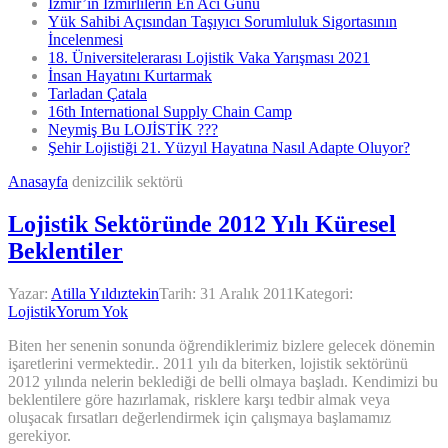
İzmir’in İzmirlilerin En Acı Günü
Yük Sahibi Açısından Taşıyıcı Sorumluluk Sigortasının
İncelenmesi
18. Üniversitelerarası Lojistik Vaka Yarışması 2021
İnsan Hayatını Kurtarmak
Tarladan Çatala
16th International Supply Chain Camp
Neymiş Bu LOJİSTİK ???
Şehir Lojistiği 21. Yüzyıl Hayatına Nasıl Adapte Oluyor?
Anasayfa
denizcilik sektörü
Lojistik Sektöründe 2012 Yılı Küresel
Beklentiler
Yazar:
Atilla Yıldıztekin
Tarih:
31 Aralık 2011
Kategori:
Lojistik
Yorum Yok
Biten her senenin sonunda öğrendiklerimiz bizlere gelecek dönemin
işaretlerini vermektedir.. 2011 yılı da biterken, lojistik sektörünü
2012 yılında nelerin beklediği de belli olmaya başladı. Kendimizi bu
beklentilere göre hazırlamak, risklere karşı tedbir almak veya
oluşacak fırsatları değerlendirmek için çalışmaya başlamamız
gerekiyor.