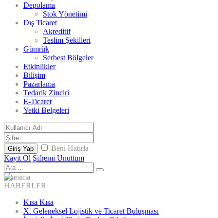
Depolama
Stok Yönetimi
Dış Ticaret
Akreditif
Teslim Şekilleri
Gümrük
Serbest Bölgeler
Etkinlikler
Bilişim
Pazarlama
Tedarik Zinciri
E-Ticaret
Yetki Belgeleri
Beni Hatırla
Giriş Yap
Kayıt Ol
Şifremi Unuttum
HABERLER
Kısa Kısa
X. Geleneksel Lojistik ve Ticaret Buluşması