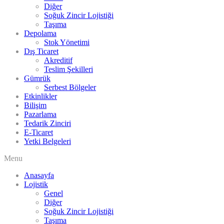
Diğer
Soğuk Zincir Lojistiği
Taşıma
Depolama
Stok Yönetimi
Dış Ticaret
Akreditif
Teslim Şekilleri
Gümrük
Serbest Bölgeler
Etkinlikler
Bilişim
Pazarlama
Tedarik Zinciri
E-Ticaret
Yetki Belgeleri
Menu
Anasayfa
Lojistik
Genel
Diğer
Soğuk Zincir Lojistiği
Taşıma