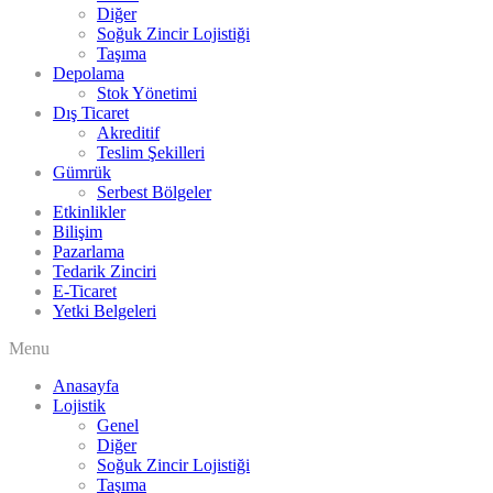
Diğer
Soğuk Zincir Lojistiği
Taşıma
Depolama
Stok Yönetimi
Dış Ticaret
Akreditif
Teslim Şekilleri
Gümrük
Serbest Bölgeler
Etkinlikler
Bilişim
Pazarlama
Tedarik Zinciri
E-Ticaret
Yetki Belgeleri
Menu
Anasayfa
Lojistik
Genel
Diğer
Soğuk Zincir Lojistiği
Taşıma