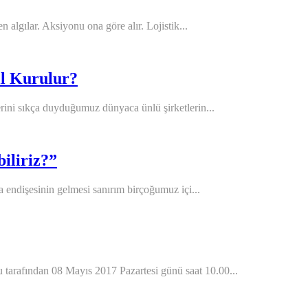
n algılar. Aksiyonu ona göre alır. Lojistik...
ıl Kurulur?
erini sıkça duyduğumuz dünyaca ünlü şirketlerin...
iliriz?”
ma endişesinin gelmesi sanırım birçoğumuz içi...
arafından 08 Mayıs 2017 Pazartesi günü saat 10.00...