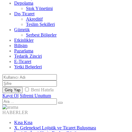
Depolama
Stok Yönetimi
Dış Ticaret
Akreditif
Teslim Şekilleri
Gümrük
Serbest Bölgeler
Etkinlikler
Bilişim
Pazarlama
Tedarik Zinciri
E-Ticaret
Yetki Belgeleri
Beni Hatırla
Giriş Yap
Kayıt Ol
Şifremi Unuttum
HABERLER
Kısa Kısa
X. Geleneksel Lojistik ve Ticaret Buluşması