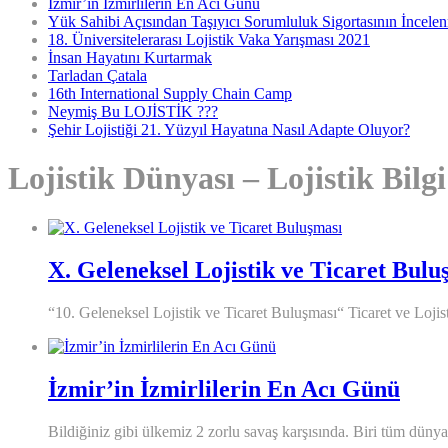
İzmir’in İzmirlilerin En Acı Günü
Yük Sahibi Açısından Taşıyıcı Sorumluluk Sigortasının İncele
18. Üniversitelerarası Lojistik Vaka Yarışması 2021
İnsan Hayatını Kurtarmak
Tarladan Çatala
16th International Supply Chain Camp
Neymiş Bu LOJİSTİK ???
Şehir Lojistiği 21. Yüzyıl Hayatına Nasıl Adapte Oluyor?
Lojistik Dünyası – Lojistik Bilg
X. Geleneksel Lojistik ve Ticaret Bulu
“10. Geleneksel Lojistik ve Ticaret Buluşması“ Ticaret ve Lojistiğ
İzmir’in İzmirlilerin En Acı Günü
Bildiğiniz gibi ülkemiz 2 zorlu savaş karşısında. Biri tüm dünya