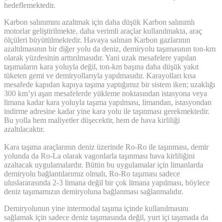
hedeflemektedir.
Karbon salınımını azaltmak için daha düşük Karbon salınımlı
motorlar geliştirilmekte, daha verimli araçlar kullanılmakta, araç
ölçüleri büyütülmektedir. Havaya salınan Karbon gazlarının
azaltılmasının bir diğer yolu da deniz, demiryolu taşımasının ton-km
olarak yüzdesinin arttırılmasıdır. Yani uzak mesafelere yapılan
taşımaların kara yoluyla değil, ton-km başına daha düşük yakıt
tüketen gemi ve demiryollarıyla yapılmasıdır. Karayolları kısa
mesafede kapıdan kapıya taşıma yaptığımız bir sistem iken; uzaklığı
300 km’yi aşan mesafelerde yükleme noktasından istasyona veya
limana kadar kara yoluyla taşıma yapılması, limandan, istasyondan
indirme adresine kadar yine kara yolu ile taşınması gerekmektedir.
Bu yolla hem maliyetler düşecektir, hem de hava kirliliği
azaltılacaktır.
Kara taşıma araçlarının deniz üzerinde Ro-Ro ile taşınması, demir
yolunda da Ro-La olarak vagonlarla taşınması hava kirliliğini
azaltacak uygulamalardır. Bütün bu uygulamalar için limanlarda
demiryolu bağlantılarımız olmalı, Ro-Ro taşıması sadece
uluslararasında 2-3 limana değil bir çok limana yapılması, böylece
deniz taşımamızın demiryoluna bağlanması sağlanmalıdır.
Demiryolunun yine intermodal taşıma içinde kullanılmasını
sağlamak için sadece deniz taşımasında değil, yurt içi taşımada da