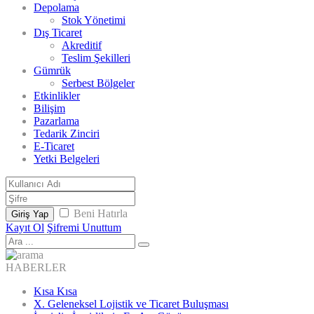
Depolama
Stok Yönetimi
Dış Ticaret
Akreditif
Teslim Şekilleri
Gümrük
Serbest Bölgeler
Etkinlikler
Bilişim
Pazarlama
Tedarik Zinciri
E-Ticaret
Yetki Belgeleri
Beni Hatırla
Giriş Yap
Kayıt Ol
Şifremi Unuttum
HABERLER
Kısa Kısa
X. Geleneksel Lojistik ve Ticaret Buluşması