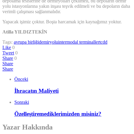
depolama tesislerine de demiryolları çekilmeli, bu depoların demir
yolu istasyonlarına yakın inşası teşvik edilmeli ve bu depoların daha
verimli çalışması sağlanmalıdır.
Yapacak işimiz çoktur. Boşta harcamak için kaynağımız yoktur.
Atilla YILDIZTEKİN
Tags:
avrupa birliği
demiryolu
intermodal terminaller
tcdd
Like
0
Tweet
0
Share
0
Share
Share
Önceki
İhracatın Maliyeti
Sonraki
Özelleştiremediklerimizden misiniz?
Yazar Hakkında