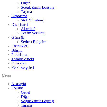
Diğer
Soğuk Zincir Lojistiği
Taşıma
Depolama
Stok Yönetimi
Dış Ticaret
Akreditif
Teslim Şekilleri
Gümrük
Serbest Bölgeler
Etkinlikler
Bilişim
Pazarlama
Tedarik Zinciri
E-Ticaret
Yetki Belgeleri
Menu
Anasayfa
Lojistik
Genel
Diğer
Soğuk Zincir Lojistiği
Taşıma