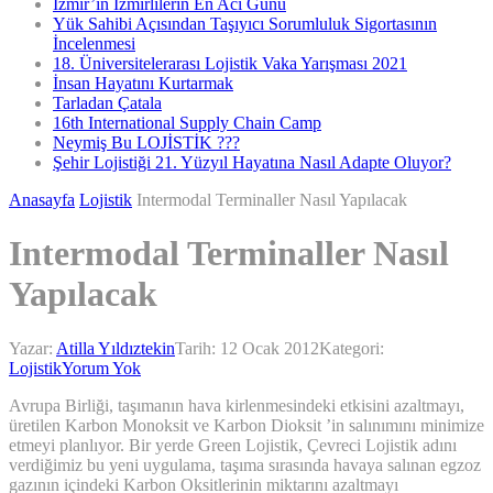
İzmir’in İzmirlilerin En Acı Günü
Yük Sahibi Açısından Taşıyıcı Sorumluluk Sigortasının
İncelenmesi
18. Üniversitelerarası Lojistik Vaka Yarışması 2021
İnsan Hayatını Kurtarmak
Tarladan Çatala
16th International Supply Chain Camp
Neymiş Bu LOJİSTİK ???
Şehir Lojistiği 21. Yüzyıl Hayatına Nasıl Adapte Oluyor?
Anasayfa
Lojistik
Intermodal Terminaller Nasıl Yapılacak
Intermodal Terminaller Nasıl
Yapılacak
Yazar:
Atilla Yıldıztekin
Tarih:
12 Ocak 2012
Kategori:
Lojistik
Yorum Yok
Avrupa Birliği, taşımanın hava kirlenmesindeki etkisini azaltmayı,
üretilen Karbon Monoksit ve Karbon Dioksit ’in salınımını minimize
etmeyi planlıyor. Bir yerde Green Lojistik, Çevreci Lojistik adını
verdiğimiz bu yeni uygulama, taşıma sırasında havaya salınan egzoz
gazının içindeki Karbon Oksitlerinin miktarını azaltmayı