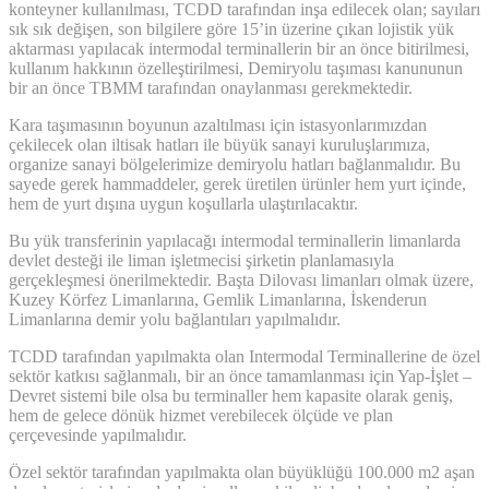
konteyner kullanılması, TCDD tarafından inşa edilecek olan; sayıları
sık sık değişen, son bilgilere göre 15’in üzerine çıkan lojistik yük
aktarması yapılacak intermodal terminallerin bir an önce bitirilmesi,
kullanım hakkının özelleştirilmesi, Demiryolu taşıması kanununun
bir an önce TBMM tarafından onaylanması gerekmektedir.
Kara taşımasının boyunun azaltılması için istasyonlarımızdan
çekilecek olan iltisak hatları ile büyük sanayi kuruluşlarımıza,
organize sanayi bölgelerimize demiryolu hatları bağlanmalıdır. Bu
sayede gerek hammaddeler, gerek üretilen ürünler hem yurt içinde,
hem de yurt dışına uygun koşullarla ulaştırılacaktır.
Bu yük transferinin yapılacağı intermodal terminallerin limanlarda
devlet desteği ile liman işletmecisi şirketin planlamasıyla
gerçekleşmesi önerilmektedir. Başta Dilovası limanları olmak üzere,
Kuzey Körfez Limanlarına, Gemlik Limanlarına, İskenderun
Limanlarına demir yolu bağlantıları yapılmalıdır.
TCDD tarafından yapılmakta olan Intermodal Terminallerine de özel
sektör katkısı sağlanmalı, bir an önce tamamlanması için Yap-İşlet –
Devret sistemi bile olsa bu terminaller hem kapasite olarak geniş,
hem de gelece dönük hizmet verebilecek ölçüde ve plan
çerçevesinde yapılmalıdır.
Özel sektör tarafından yapılmakta olan büyüklüğü 100.000 m2 aşan