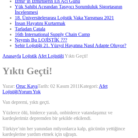
İzmir’in İzmirlilerin En Acı Günü
Yük Sahibi Açısından Taşıyıcı Sorumluluk Sigortasının
İncelenmesi
18. Üniversitelerarası Lojistik Vaka Yarışması 2021
İnsan Hayatını Kurtarmak
Tarladan Çatala
16th International Supply Chain Camp
Neymiş Bu LOJİSTİK ???
Şehir Lojistiği 21. Yüzyıl Hayatına Nasıl Adapte Oluyor?
Anasayfa
Lojistik
Afet Lojistiği
Yıktı Geçti!
Yıktı Geçti!
Yazar:
Oruç Kaya
Tarih:
02 Kasım 2011
Kategori:
Afet
Lojistiği
Yorum Yok
Van depremi, yıktı geçti.
Yüzlerce ölü, binlerce yaralı, onbinlerce vatandaşımız ve
kardeşlerimiz depremden bir şekilde etkilendi.
Türkiye’nin her yanından milyonlarca kalp, gücünün yettiğince
kardeşlerine yardım etmek için uğraştı.