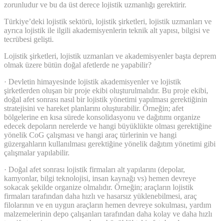
zorunludur ve bu da üst derece lojistik uzmanlığı gerektirir.
Türkiye’deki lojistik sektörü, lojistik şirketleri, lojistik uzmanları ve
ayrıca lojistik ile ilgili akademisyenlerin teknik alt yapısı, bilgisi ve
tecrübesi gelişti.
Lojistik şirketleri, lojistik uzmanları ve akademisyenler başta deprem
olmak üzere bütün doğal afetlerde ne yapabilir?
· Devletin himayesinde lojistik akademisyenler ve lojistik
şirketlerden oluşan bir proje ekibi oluşturulmalıdır. Bu proje ekibi,
doğal afet sonrası nasıl bir lojistik yönetimi yapılması gerektiğinin
stratejisini ve hareket planlarını oluşturabilir. Örneğin; afet
bölgelerine en kısa sürede konsolidasyonu ve dağıtımı organize
edecek depoların nerelerde ve hangi büyüklükte olması gerektiğine
yönelik CoG çalışması ve hangi araç türlerinin ve hangi
güzergahların kullanılması gerektiğine yönelik dağıtım yönetimi gibi
çalışmalar yapılabilir.
· Doğal afet sonrası lojistik firmaları alt yapılarını (depolar,
kamyonlar, bilgi teknolojisi, insan kaynağı vs) hemen devreye
sokacak şekilde organize olmalıdır. Örneğin; araçların lojistik
firmaları tarafından daha hızlı ve hasarsız yüklenebilmesi, araç
filolarının ve en uygun araçların hemen devreye sokulması, yardım
malzemelerinin depo çalışanları tarafından daha kolay ve daha hızlı