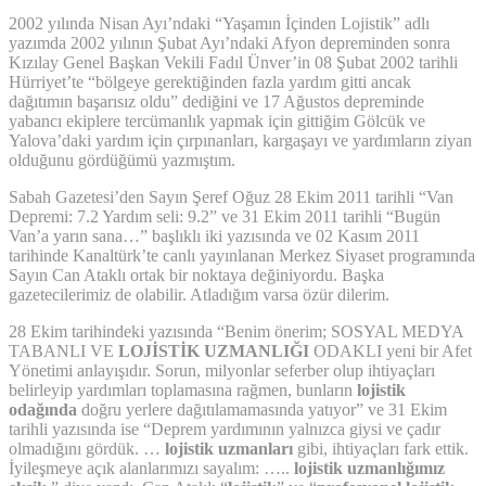
2002 yılında Nisan Ayı’ndaki “Yaşamın İçinden Lojistik” adlı
yazımda 2002 yılının Şubat Ayı’ndaki Afyon depreminden sonra
Kızılay Genel Başkan Vekili Fadıl Ünver’in 08 Şubat 2002 tarihli
Hürriyet’te “bölgeye gerektiğinden fazla yardım gitti ancak
dağıtımın başarısız oldu” dediğini ve 17 Ağustos depreminde
yabancı ekiplere tercümanlık yapmak için gittiğim Gölcük ve
Yalova’daki yardım için çırpınanları, kargaşayı ve yardımların ziyan
olduğunu gördüğümü yazmıştım.
Sabah Gazetesi’den Sayın Şeref Oğuz 28 Ekim 2011 tarihli “Van
Depremi: 7.2 Yardım seli: 9.2” ve 31 Ekim 2011 tarihli “Bugün
Van’a yarın sana…” başlıklı iki yazısında ve 02 Kasım 2011
tarihinde Kanaltürk’te canlı yayınlanan Merkez Siyaset programında
Sayın Can Ataklı ortak bir noktaya değiniyordu. Başka
gazetecilerimiz de olabilir. Atladığım varsa özür dilerim.
28 Ekim tarihindeki yazısında “Benim önerim; SOSYAL MEDYA
TABANLI VE
LOJİSTİK UZMANLIĞI
ODAKLI yeni bir Afet
Yönetimi anlayışıdır. Sorun, milyonlar seferber olup ihtiyaçları
belirleyip yardımları toplamasına rağmen, bunların
lojistik
odağında
doğru yerlere dağıtılamamasında yatıyor” ve 31 Ekim
tarihli yazısında ise “Deprem yardımının yalnızca giysi ve çadır
olmadığını gördük. …
lojistik uzmanları
gibi, ihtiyaçları fark ettik.
İyileşmeye açık alanlarımızı sayalım: …..
lojistik uzmanlığımız