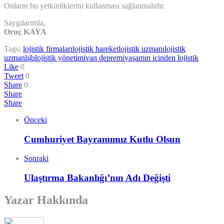
Onların bu yetkinliklerini kullanması sağlanmalıdır.
Saygılarımla,
Oruç KAYA
Tags:
lojistik firmaları
lojistik hareket
lojistik uzmanı
lojistik
uzmanlığı
lojistik yönetimi
van depremi
yaşamın içinden lojistik
Like
0
Tweet
0
Share
0
Share
Share
Önceki
Cumhuriyet Bayramımız Kutlu Olsun
Sonraki
Ulaştırma Bakanlığı’nın Adı Değişti
Yazar Hakkında