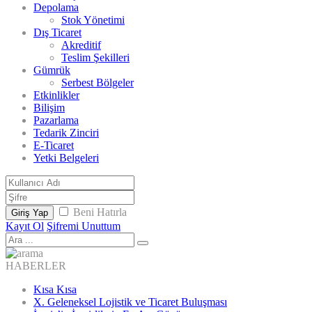
Depolama
Stok Yönetimi
Dış Ticaret
Akreditif
Teslim Şekilleri
Gümrük
Serbest Bölgeler
Etkinlikler
Bilişim
Pazarlama
Tedarik Zinciri
E-Ticaret
Yetki Belgeleri
Beni Hatırla
Giriş Yap
Kayıt Ol
Şifremi Unuttum
HABERLER
Kısa Kısa
X. Geleneksel Lojistik ve Ticaret Buluşması