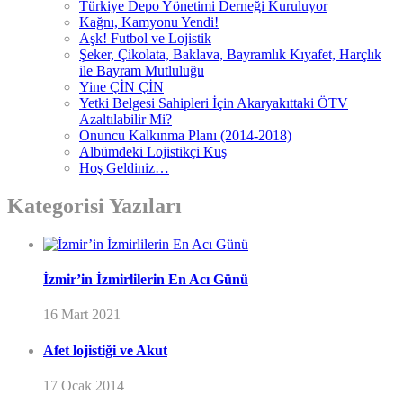
Türkiye Depo Yönetimi Derneği Kuruluyor
Kağnı, Kamyonu Yendi!
Aşk! Futbol ve Lojistik
Şeker, Çikolata, Baklava, Bayramlık Kıyafet, Harçlık
ile Bayram Mutluluğu
Yine ÇİN ÇİN
Yetki Belgesi Sahipleri İçin Akaryakıttaki ÖTV
Azaltılabilir Mi?
Onuncu Kalkınma Planı (2014-2018)
Albümdeki Lojistikçi Kuş
Hoş Geldiniz…
Kategorisi Yazıları
İzmir’in İzmirlilerin En Acı Günü
16 Mart 2021
Afet lojistiği ve Akut
17 Ocak 2014