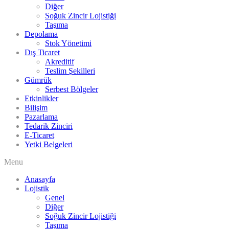
Diğer
Soğuk Zincir Lojistiği
Taşıma
Depolama
Stok Yönetimi
Dış Ticaret
Akreditif
Teslim Şekilleri
Gümrük
Serbest Bölgeler
Etkinlikler
Bilişim
Pazarlama
Tedarik Zinciri
E-Ticaret
Yetki Belgeleri
Menu
Anasayfa
Lojistik
Genel
Diğer
Soğuk Zincir Lojistiği
Taşıma