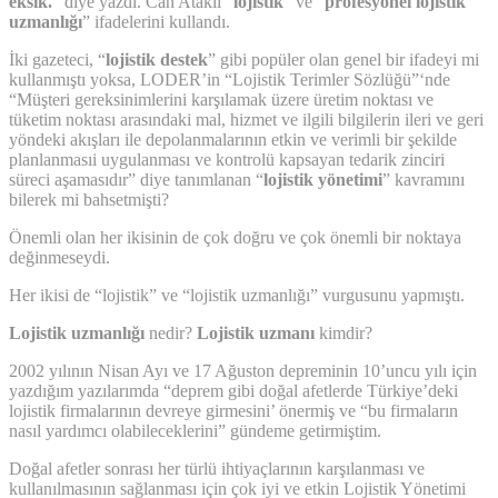
eksik.
” diye yazdı. Can Ataklı “
lojistik
” ve “
profesyonel lojistik
uzmanlığı
” ifadelerini kullandı.
İki gazeteci, “
lojistik destek
” gibi popüler olan genel bir ifadeyi mi
kullanmıştı yoksa, LODER’in “Lojistik Terimler Sözlüğü”‘nde
“Müşteri gereksinimlerini karşılamak üzere üretim noktası ve
tüketim noktası arasındaki mal, hizmet ve ilgili bilgilerin ileri ve geri
yöndeki akışları ile depolanmalarının etkin ve verimli bir şekilde
planlanmasıi uygulanması ve kontrolü kapsayan tedarik zinciri
süreci aşamasıdır” diye tanımlanan “
lojistik yönetimi
” kavramını
bilerek mi bahsetmişti?
Önemli olan her ikisinin de çok doğru ve çok önemli bir noktaya
değinmeseydi.
Her ikisi de “lojistik” ve “lojistik uzmanlığı” vurgusunu yapmıştı.
Lojistik uzmanlığı
nedir?
Lojistik uzmanı
kimdir?
2002 yılının Nisan Ayı ve 17 Ağuston depreminin 10’uncu yılı için
yazdığım yazılarımda “deprem gibi doğal afetlerde Türkiye’deki
lojistik firmalarının devreye girmesini’ önermiş ve “bu firmaların
nasıl yardımcı olabileceklerini” gündeme getirmiştim.
Doğal afetler sonrası her türlü ihtiyaçlarının karşılanması ve
kullanılmasının sağlanması için çok iyi ve etkin Lojistik Yönetimi