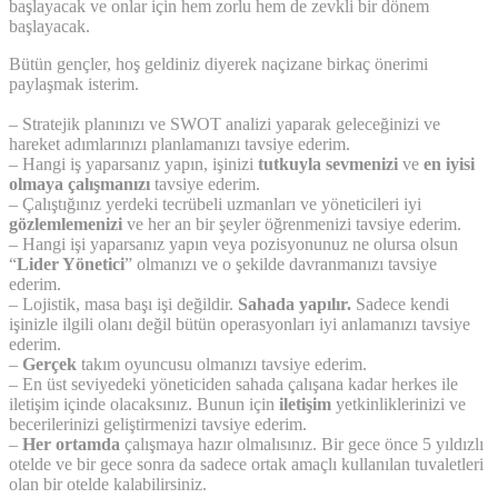
başlayacak ve onlar için hem zorlu hem de zevkli bir dönem
başlayacak.
Bütün gençler, hoş geldiniz diyerek naçizane birkaç önerimi
paylaşmak isterim.
– Stratejik planınızı ve SWOT analizi yaparak geleceğinizi ve
hareket adımlarınızı planlamanızı tavsiye ederim.
– Hangi iş yaparsanız yapın, işinizi
tutkuyla sevmenizi
ve
en iyisi
olmaya çalışmanızı
tavsiye ederim.
– Çalıştığınız yerdeki tecrübeli uzmanları ve yöneticileri iyi
gözlemlemenizi
ve her an bir şeyler öğrenmenizi tavsiye ederim.
– Hangi işi yaparsanız yapın veya pozisyonunuz ne olursa olsun
“
Lider Yönetici
” olmanızı ve o şekilde davranmanızı tavsiye
ederim.
– Lojistik, masa başı işi değildir.
Sahada yapılır.
Sadece kendi
işinizle ilgili olanı değil bütün operasyonları iyi anlamanızı tavsiye
ederim.
–
Gerçek
takım oyuncusu olmanızı tavsiye ederim.
– En üst seviyedeki yöneticiden sahada çalışana kadar herkes ile
iletişim içinde olacaksınız. Bunun için
iletişim
yetkinliklerinizi ve
becerilerinizi geliştirmenizi tavsiye ederim.
–
Her ortamda
çalışmaya hazır olmalısınız. Bir gece önce 5 yıldızlı
otelde ve bir gece sonra da sadece ortak amaçlı kullanılan tuvaletleri
olan bir otelde kalabilirsiniz.