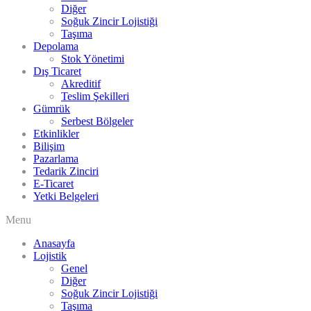
Diğer
Soğuk Zincir Lojistiği
Taşıma
Depolama
Stok Yönetimi
Dış Ticaret
Akreditif
Teslim Şekilleri
Gümrük
Serbest Bölgeler
Etkinlikler
Bilişim
Pazarlama
Tedarik Zinciri
E-Ticaret
Yetki Belgeleri
Menu
Anasayfa
Lojistik
Genel
Diğer
Soğuk Zincir Lojistiği
Taşıma