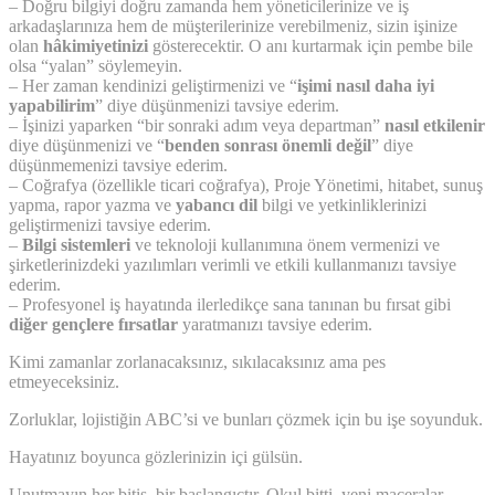
– Doğru bilgiyi doğru zamanda hem yöneticilerinize ve iş
arkadaşlarınıza hem de müşterilerinize verebilmeniz, sizin işinize
olan
hâkimiyetinizi
gösterecektir. O anı kurtarmak için pembe bile
olsa “yalan” söylemeyin.
– Her zaman kendinizi geliştirmenizi ve “
işimi nasıl daha iyi
yapabilirim
” diye düşünmenizi tavsiye ederim.
– İşinizi yaparken “bir sonraki adım veya departman”
nasıl etkilenir
diye düşünmenizi ve “
benden sonrası önemli değil
” diye
düşünmemenizi tavsiye ederim.
– Coğrafya (özellikle ticari coğrafya), Proje Yönetimi, hitabet, sunuş
yapma, rapor yazma ve
yabancı dil
bilgi ve yetkinliklerinizi
geliştirmenizi tavsiye ederim.
–
Bilgi sistemleri
ve teknoloji kullanımına önem vermenizi ve
şirketlerinizdeki yazılımları verimli ve etkili kullanmanızı tavsiye
ederim.
– Profesyonel iş hayatında ilerledikçe sana tanınan bu fırsat gibi
diğer gençlere fırsatlar
yaratmanızı tavsiye ederim.
Kimi zamanlar zorlanacaksınız, sıkılacaksınız ama pes
etmeyeceksiniz.
Zorluklar, lojistiğin ABC’si ve bunları çözmek için bu işe soyunduk.
Hayatınız boyunca gözlerinizin içi gülsün.
Unutmayın her bitiş, bir başlangıçtır. Okul bitti, yeni maceralar