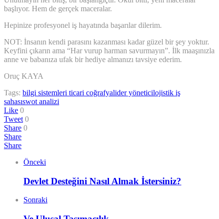
başlıyor. Hem de gerçek maceralar.
Hepinize profesyonel iş hayatında başarılar dilerim.
NOT: İnsanın kendi parasını kazanması kadar güzel bir şey yoktur.
Keyfini çıkarın ama “Har vurup harman savurmayın”. İlk maaşınızla
anne ve babanıza ufak bir hediye almanızı tavsiye ederim.
Oruç KAYA
Tags:
bilgi sistemleri ticari coğrafya
lider yönetici
lojistik iş
sahası
swot analizi
Like
0
Tweet
0
Share
0
Share
Share
Önceki
Devlet Desteğini Nasıl Almak İstersiniz?
Sonraki
Ve Ulusal Taşımacılık…