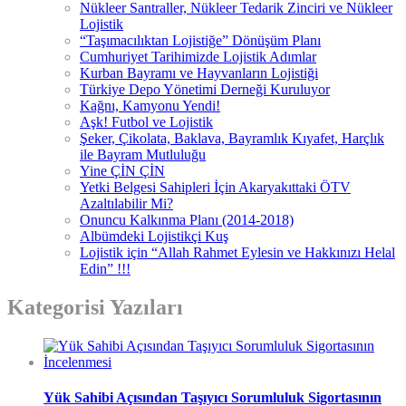
Nükleer Santraller, Nükleer Tedarik Zinciri ve Nükleer
Lojistik
“Taşımacılıktan Lojistiğe” Dönüşüm Planı
Cumhuriyet Tarihimizde Lojistik Adımlar
Kurban Bayramı ve Hayvanların Lojistiği
Türkiye Depo Yönetimi Derneği Kuruluyor
Kağnı, Kamyonu Yendi!
Aşk! Futbol ve Lojistik
Şeker, Çikolata, Baklava, Bayramlık Kıyafet, Harçlık
ile Bayram Mutluluğu
Yine ÇİN ÇİN
Yetki Belgesi Sahipleri İçin Akaryakıttaki ÖTV
Azaltılabilir Mi?
Onuncu Kalkınma Planı (2014-2018)
Albümdeki Lojistikçi Kuş
Lojistik için “Allah Rahmet Eylesin ve Hakkınızı Helal
Edin” !!!
Kategorisi Yazıları
Yük Sahibi Açısından Taşıyıcı Sorumluluk Sigortasının