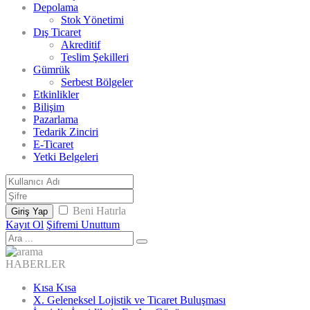
Depolama
Stok Yönetimi
Dış Ticaret
Akreditif
Teslim Şekilleri
Gümrük
Serbest Bölgeler
Etkinlikler
Bilişim
Pazarlama
Tedarik Zinciri
E-Ticaret
Yetki Belgeleri
Beni Hatırla
Giriş Yap
Kayıt Ol
Şifremi Unuttum
HABERLER
Kısa Kısa
X. Geleneksel Lojistik ve Ticaret Buluşması