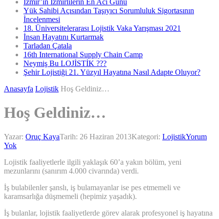
İzmir’in İzmirlilerin En Acı Günü
Yük Sahibi Açısından Taşıyıcı Sorumluluk Sigortasının
İncelenmesi
18. Üniversitelerarası Lojistik Vaka Yarışması 2021
İnsan Hayatını Kurtarmak
Tarladan Çatala
16th International Supply Chain Camp
Neymiş Bu LOJİSTİK ???
Şehir Lojistiği 21. Yüzyıl Hayatına Nasıl Adapte Oluyor?
Anasayfa
Lojistik
Hoş Geldiniz…
Hoş Geldiniz…
Yazar:
Oruç Kaya
Tarih:
26 Haziran 2013
Kategori:
Lojistik
Yorum
Yok
Lojistik faaliyetlerle ilgili yaklaşık 60’a yakın bölüm, yeni
mezunlarını (sanırım 4.000 civarında) verdi.
İş bulabilenler şanslı, iş bulamayanlar ise pes etmemeli ve
karamsarlığa düşmemeli (hepimiz yaşadık).
İş bulanlar, lojistik faaliyetlerde görev alarak profesyonel iş hayatına