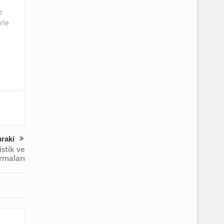
e
rle
raki
istik ve
irmaları