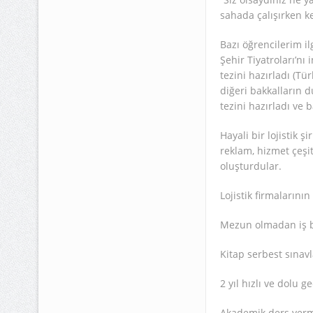
sahada çalışırken k
Bazı öğrencilerim il
Şehir Tiyatroları’nı
tezini hazırladı (Tü
diğeri bakkalların
tezini hazırladı ve b
Hayali bir lojistik ş
reklam, hizmet çeşitl
oluşturdular.
Lojistik firmalarının
Mezun olmadan iş b
Kitap serbest sınavl
2 yıl hızlı ve dolu g
Akademik ders verm