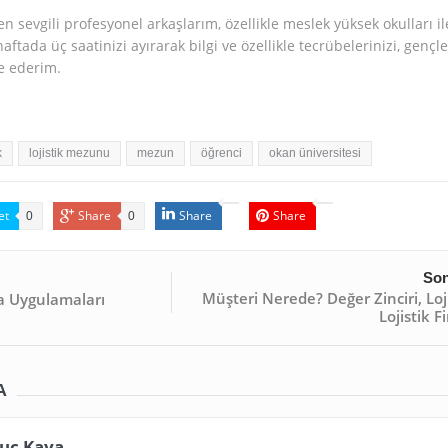
lenen sevgili profesyonel arkaşlarım, özellikle meslek yüksek okulları il
ftada üç saatinizi ayırarak bilgi ve özellikle tecrübelerinizi, gençle
e ederim.
k
lojistik mezunu
mezun
öğrenci
okan üniversitesi
et
Share
Share
Share
0
0
Son
Müşteri Nerede? Değer Zinciri, Loj
ma Uygulamaları
Lojistik F
A
uç Kaya