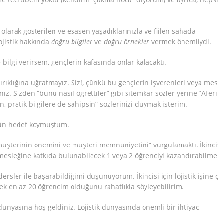
olarak gösterilen ve esasen yaşadıklarınızla ve fiilen sahada
ojistik hakkında
doğru bilgiler
ve
doğru örnekler
vermek önemliydi.
bilgi verirsem, gençlerin kafasında onlar kalacaktı.
ırıklığına uğratmayız. Siz!, çünkü bu gençlerin işverenleri veya mes
nız. Sizden “bunu nasıl öğrettiler” gibi sitemkar sözler yerine “Aferi
ın, pratik bilgilere de sahipsin” sözlerinizi duymak isterim.
 gün hedef koymuştum.
, müşterinin önemini ve müşteri memnuniyetini” vurgulamaktı. İkinci
e mesleğine katkıda bulunabilecek 1 veya 2 öğrenciyi kazandırabilmek
dersler ile başarabildiğimi düşünüyorum. İkincisi için lojistik işine 
ek en az 20 öğrencim olduğunu rahatlıkla söyleyebilirim.
 dünyasına hoş geldiniz. Lojistik dünyasında önemli bir ihtiyacı