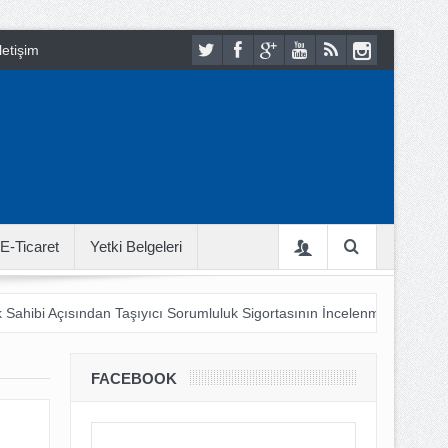
letişim
E-Ticaret
Yetki Belgeleri
 Sahibi Açısından Taşıyıcı Sorumluluk Sigortasının İncelenmesi
18
 Bu LOJİSTİK ???
Şehir Lojistiği 21. Yüzyıl Hayatına Nasıl Adapt
FACEBOOK