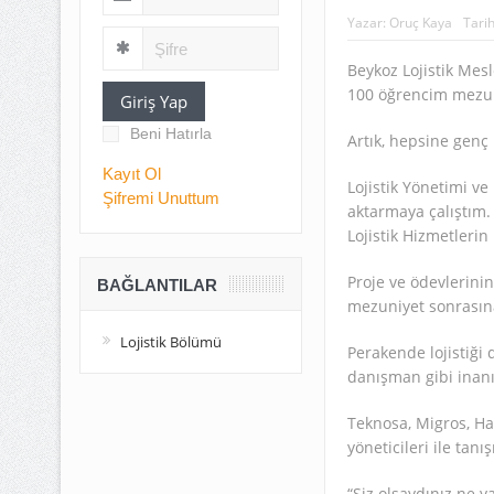
Yazar:
Oruç Kaya
Tari
Beykoz Lojistik Mes
100 öğrencim mezu
Giriş Yap
Beni Hatırla
Artık, hepsine genç
Kayıt Ol
Lojistik Yönetimi ve 
Şifremi Unuttum
aktarmaya çalıştım. U
Lojistik Hizmetlerin 
Proje ve ödevlerini
BAĞLANTILAR
mezuniyet sonrasına 
Lojistik Bölümü
Perakende lojistiği d
danışman gibi inanı
Teknosa, Migros, Hav
yöneticileri ile tan
“Siz olsaydınız ne ya