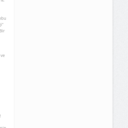
anbu
i”
Bir
 ve
!
inin