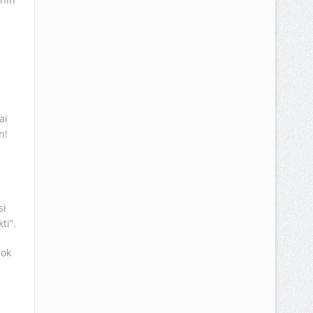
ai
n!
si
ti”.
çok