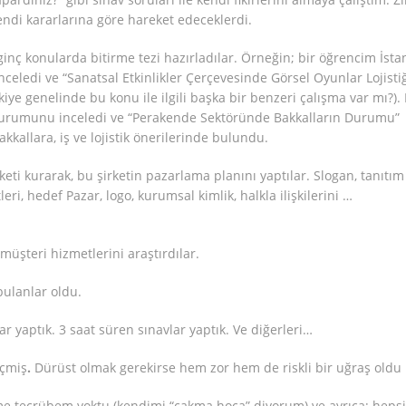
endi kararlarına göre hareket edeceklerdi.
ginç konularda bitirme tezi hazırladılar. Örneğin; bir öğrencim İst
 inceledi ve “Sanatsal Etkinlikler Çerçevesinde Görsel Oyunlar Lojistiğ
rkiye genelinde bu konu ile ilgili başka bir benzeri çalışma var mı?). 
 durumunu inceledi ve “Perakende Sektöründe Bakkalların Durumu”
akkallara, iş ve lojistik önerilerinde bulundu.
irketi kurarak, bu şirketin pazarlama planını yaptılar. Slogan, tanıtım
eri, hedef Pazar, logo, kurumsal kimlik, halkla ilişkilerini …
 müşteri hizmetlerini araştırdılar.
ulanlar oldu.
ar yaptık. 3 saat süren sınavlar yaptık. Ve diğerleri…
eçmiş
.
Dürüst olmak gerekirse hem zor hem de riskli bir uğraş oldu 
e tecrübem yoktu (kendimi “çakma hoca” diyorum) ve ayrıca; heps