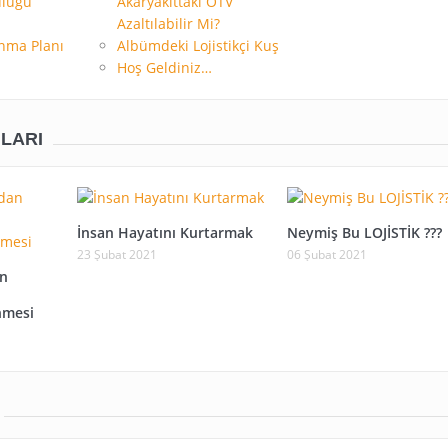
uluğu
Akaryakıttaki ÖTV
Azaltılabilir Mi?
nma Planı
Albümdeki Lojistikçi Kuş
Hoş Geldiniz…
ILARI
İnsan Hayatını Kurtarmak
Neymiş Bu LOJİSTİK ???
23 Şubat 2021
06 Şubat 2021
an
nmesi