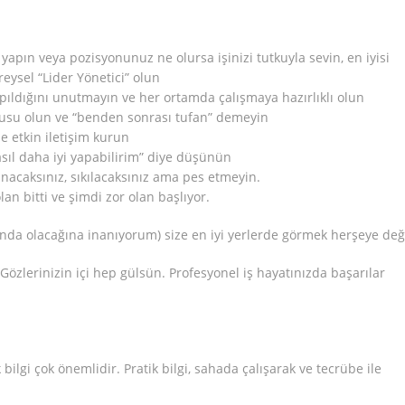
yapın veya pozisyonunuz ne olursa işinizi tutkuyla sevin, en iyisi
reysel “Lider Yönetici” olun
apıldığını unutmayın ve her ortamda çalışmaya hazırlıklı olun
usu olun ve “benden sonrası tufan” demeyin
le etkin iletişim kurun
sıl daha iyi yapabilirim” diye düşünün
nacaksınız, sıkılacaksınız ama pes etmeyin.
an bitti ve şimdi zor olan başlıyor.
nda olacağına inanıyorum) size en iyi yerlerde görmek herşeye değ
Gözlerinizin içi hep gülsün. Profesyonel iş hayatınızda başarılar
k bilgi çok önemlidir. Pratik bilgi, sahada çalışarak ve tecrübe ile