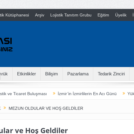
stik Kütüphanesi
Arşiv
Lojistik Tanıtım Grubu
Eğitim
Üyelik
İ
rük
Etkinlikler
Bilişim
Pazarlama
Tedarik Zinciri
stik ve Ticaret Buluşması
İzmir’in İzmirlilerin En Acı Günü
Yük
arladan Çatala
16th International Supply Chain Camp
Neymiş
K
MEZUN OLDULAR VE HOŞ GELDILER
lar ve Hoş Geldiler