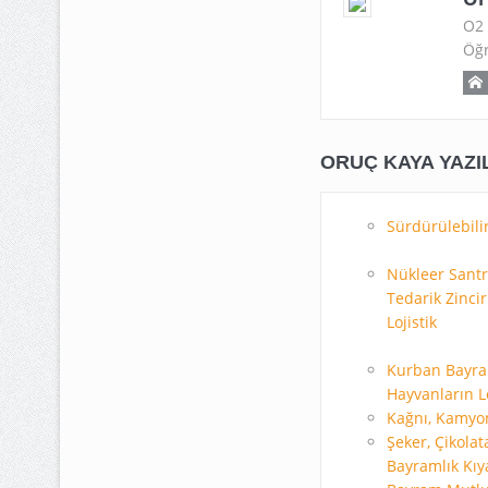
O2 
Öğr
ORUÇ KAYA YAZI
Sürdürülebilir
Nükleer Santr
Tedarik Zincir
Lojistik
Kurban Bayra
Hayvanların Lo
Kağnı, Kamyo
Şeker, Çikolat
Bayramlık Kıya