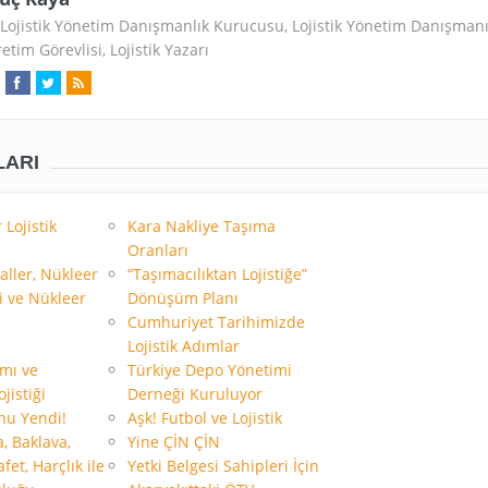
Lojistik Yönetim Danışmanlık Kurucusu, Lojistik Yönetim Danışmanı
etim Görevlisi, Lojistik Yazarı
LARI
 Lojistik
Kara Nakliye Taşıma
Oranları
aller, Nükleer
“Taşımacılıktan Lojistiğe”
i ve Nükleer
Dönüşüm Planı
Cumhuriyet Tarihimizde
Lojistik Adımlar
mı ve
Türkiye Depo Yönetimi
jistiği
Derneği Kuruluyor
nu Yendi!
Aşk! Futbol ve Lojistik
a, Baklava,
Yine ÇİN ÇİN
fet, Harçlık ile
Yetki Belgesi Sahipleri İçin