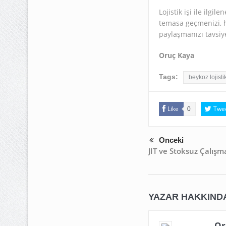
Lojistik işi ile ilgi
temasa geçmenizi, ha
paylaşmanızı tavsiy
Oruç Kaya
Tags:
beykoz lojisti
Like
Twe
0
Önceki
JIT ve Stoksuz Çalış
YAZAR HAKKIND
Or