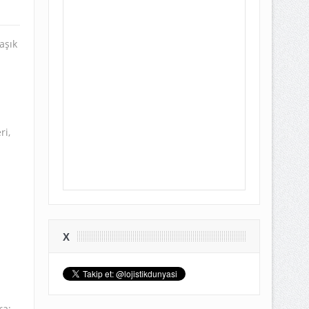
aşık
ri,
X
ra;