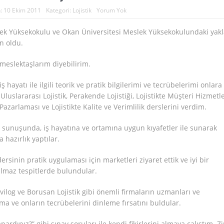
h:
10 Ekim 2011
Kategori:
Lojistik
Yorum Yok
lek Yüksekokulu ve Okan Üniversitesi Meslek Yüksekokulundaki yakl
n oldu.
 meslektaşlarım diyebilirim.
iş hayatı ile ilgili teorik ve pratik bilgilerimi ve tecrübelerimi onlara
luslararası Lojistik, Perakende Lojistiği, Lojistikte Müşteri Hizmetle
Pazarlaması ve Lojistikte Kalite ve Verimlilik derslerini verdim.
n sunuşunda, iş hayatına ve ortamına uygun kıyafetler ile sunarak
hazırlık yaptılar.
ersinin pratik uygulaması için marketleri ziyaret ettik ve iyi bir
lmaz tespitlerde bulundular.
ilog ve Borusan Lojistik gibi önemli firmaların uzmanları ve
ışma ve onların tecrübelerini dinleme fırsatını buldular.
pardınız?” gibi sınav soruları ile kendi fikirlerini almaya çalıştım. Zi