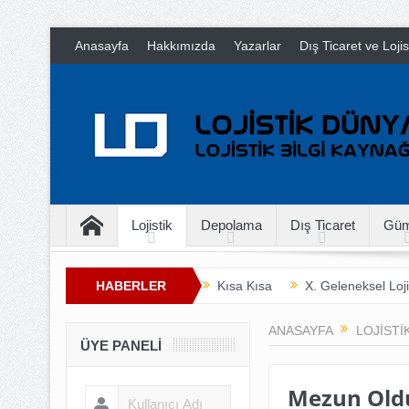
Anasayfa
Hakkımızda
Yazarlar
Dış Ticaret ve Loji
Lojistik
Depolama
Dış Ticaret
Güm
HABERLER
Kısa Kısa
X. Geleneksel Loji
İnsan Hayatını Kurtarmak
T
ANASAYFA
LOJISTI
ÜYE PANELI
Mezun Oldu