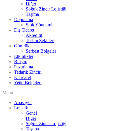
Diğer
Soğuk Zincir Lojistiği
Taşıma
Depolama
Stok Yönetimi
Dış Ticaret
Akreditif
Teslim Şekilleri
Gümrük
Serbest Bölgeler
Etkinlikler
Bilişim
Pazarlama
Tedarik Zinciri
E-Ticaret
Yetki Belgeleri
Menu
Anasayfa
Lojistik
Genel
Diğer
Soğuk Zincir Lojistiği
Taşıma