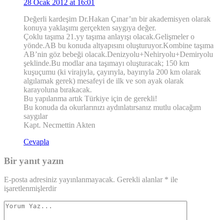
28 Ocak 2012 at 16:01
Değerli kardeşim Dr.Hakan Çınar’ın bir akademisyen olarak
konuya yaklaşımı gerçekten saygıya değer.
Çoklu taşıma 21.yy taşıma anlayışı olacak.Gelişmeler o
yönde.AB bu konuda altyapısını oluşturuyor.Kombine taşıma
AB’nin göz bebeği olacak.Denizyolu+Nehiryolu+Demiryolu
şeklinde.Bu modlar ana taşımayı oluşturacak; 150 km
kuşuçumu (ki virajıyla, çayırıyla, bayırıyla 200 km olarak
algılamak gerek) mesafeyi de ilk ve son ayak olarak
karayoluna bırakacak.
Bu yapılanma artık Türkiye için de gerekli!
Bu konuda da okurlarınızı aydınlatırsanız mutlu olacağım
saygılar
Kapt. Necmettin Akten
Cevapla
Bir yanıt yazın
E-posta adresiniz yayınlanmayacak.
Gerekli alanlar
*
ile
işaretlenmişlerdir