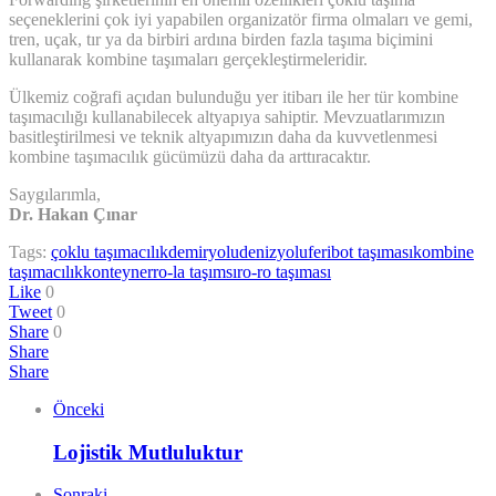
seçeneklerini çok iyi yapabilen organizatör firma olmaları ve gemi,
tren, uçak, tır ya da birbiri ardına birden fazla taşıma biçimini
kullanarak kombine taşımaları gerçekleştirmeleridir.
Ülkemiz coğrafi açıdan bulunduğu yer itibarı ile her tür kombine
taşımacılığı kullanabilecek altyapıya sahiptir. Mevzuatlarımızın
basitleştirilmesi ve teknik altyapımızın daha da kuvvetlenmesi
kombine taşımacılık gücümüzü daha da arttıracaktır.
Saygılarımla,
Dr. Hakan Çınar
Tags:
çoklu taşımacılık
demiryolu
denizyolu
feribot taşıması
kombine
taşımacılık
konteyner
ro-la taşımsı
ro-ro taşıması
Like
0
Tweet
0
Share
0
Share
Share
Önceki
Lojistik Mutluluktur
Sonraki