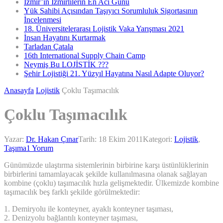
İzmir’in İzmirlilerin En Acı Günü
Yük Sahibi Açısından Taşıyıcı Sorumluluk Sigortasının
İncelenmesi
18. Üniversitelerarası Lojistik Vaka Yarışması 2021
İnsan Hayatını Kurtarmak
Tarladan Çatala
16th International Supply Chain Camp
Neymiş Bu LOJİSTİK ???
Şehir Lojistiği 21. Yüzyıl Hayatına Nasıl Adapte Oluyor?
Anasayfa
Lojistik
Çoklu Taşımacılık
Çoklu Taşımacılık
Yazar:
Dr. Hakan Çınar
Tarih:
18 Ekim 2011
Kategori:
Lojistik
,
Taşıma
1 Yorum
Günümüzde ulaştırma sistemlerinin birbirine karşı üstünlüklerinin
birbirlerini tamamlayacak şekilde kullanılmasına olanak sağlayan
kombine (çoklu) taşımacılık hızla gelişmektedir. Ülkemizde kombine
taşımacılık beş farklı şekilde görülmektedir:
1. Demiryolu ile konteyner, ayaklı konteyner taşıması,
2. Denizyolu bağlantılı konteyner taşıması,