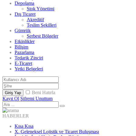
Depolama
Stok Yönetimi
Dış Ticaret
Akreditif
Teslim Şekilleri
Gümrük
Serbest Bölgeler
Etkinlikler
Bilişim
Pazarlama
Tedarik Zinciri
E-Ticaret
Yetki Belgeleri
Beni Hatırla
Giriş Yap
Kayıt Ol
Şifremi Unuttum
HABERLER
Kısa Kısa
X. Geleneksel Lojistik ve Ticaret Buluşması