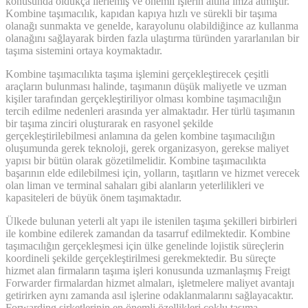
konusunda oldukça ilerlemiş ve önemli işlerin altına imza atmıştır.
Kombine taşımacılık, kapıdan kapıya hızlı ve sürekli bir taşıma
olanağı sunmakta ve genelde, karayolunu olabildiğince az kullanma
olanağını sağlayarak birden fazla ulaştırma türünden yararlanılan bir
taşıma sistemini ortaya koymaktadır.
Kombine taşımacılıkta taşıma işlemini gerçekleştirecek çeşitli
araçların bulunması halinde, taşımanın düşük maliyetle ve uzman
kişiler tarafından gerçekleştiriliyor olması kombine taşımacılığın
tercih edilme nedenleri arasında yer almaktadır. Her türlü taşımanın
bir taşıma zinciri oluşturarak en rasyonel şekilde
gerçekleştirilebilmesi anlamına da gelen kombine taşımacılığın
oluşumunda gerek teknoloji, gerek organizasyon, gerekse maliyet
yapısı bir bütün olarak gözetilmelidir. Kombine taşımacılıkta
başarının elde edilebilmesi için, yolların, taşıtların ve hizmet verecek
olan liman ve terminal sahaları gibi alanların yeterlilikleri ve
kapasiteleri de büyük önem taşımaktadır.
Ülkede bulunan yeterli alt yapı ile istenilen taşıma şekilleri birbirleri
ile kombine edilerek zamandan da tasarruf edilmektedir. Kombine
taşımacılığın gerçekleşmesi için ülke genelinde lojistik süreçlerin
koordineli şekilde gerçekleştirilmesi gerekmektedir. Bu süreçte
hizmet alan firmaların taşıma işleri konusunda uzmanlaşmış Freigt
Forwarder firmalardan hizmet almaları, işletmelere maliyet avantajı
getirirken aynı zamanda asıl işlerine odaklanmalarını sağlayacaktır.
Forwarding şirketlerinin en önemli özellikleri çoklu taşıma