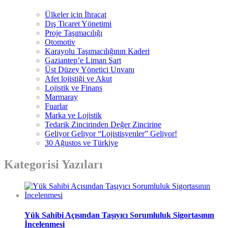
Ülkeler için İhracat
Dış Ticaret Yönetimi
Proje Taşımacılığı
Otomotiv
Karayolu Taşımacılığının Kaderi
Gaziantep’e Liman Şart
Üst Düzey Yönetici Unvanı
Afet lojistiği ve Akut
Lojistik ve Finans
Marmaray
Fuarlar
Marka ve Lojistik
Tedarik Zincirinden Değer Zincirine
Geliyor Geliyor “Lojistisyenler” Geliyor!
30 Ağustos ve Türkiye
Kategorisi Yazıları
Yük Sahibi Açısından Taşıyıcı Sorumluluk Sigortasının
İncelenmesi