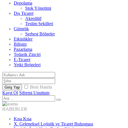
Depolama
Stok Yönetimi
Dış Ticaret
Akreditif
Teslim Şekilleri
Gümrük
Serbest Bölgeler
Etkinlikler
Bilişim
Pazarlama
Tedarik Zinciri
E-Ticaret
Yetki Belgeleri
Beni Hatırla
Giriş Yap
Kayıt Ol
Şifremi Unuttum
HABERLER
Kısa Kısa
X. Geleneksel Lojistik ve Ticaret Buluşması