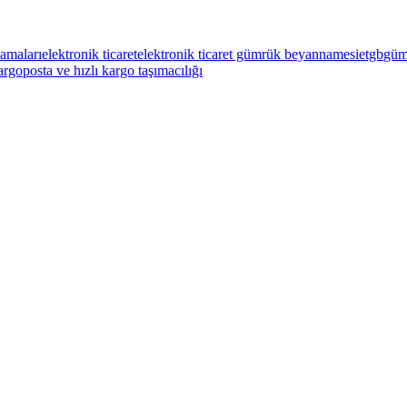
lamaları
elektronik ticaret
elektronik ticaret gümrük beyannamesi
etgb
güm
kargo
posta ve hızlı kargo taşımacılığı