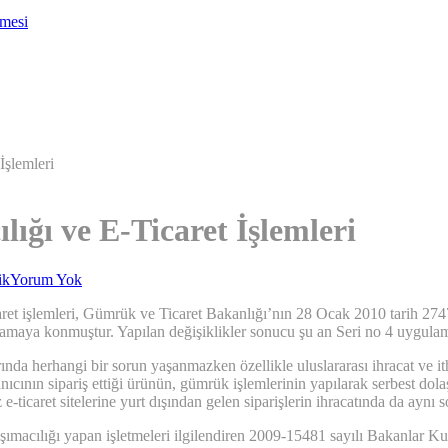
nmesi
İşlemleri
ığı ve E-Ticaret İşlemleri
ik
Yorum Yok
icaret işlemleri, Gümrük ve Ticaret Bakanlığı’nın 28 Ocak 2010 tarih 
ulamaya konmuştur. Yapılan değişiklikler sonucu şu an Seri no 4 uygula
ında herhangi bir sorun yaşanmazken özellikle uluslararası ihracat ve 
nıcının sipariş ettiği ürünün, gümrük işlemlerinin yapılarak serbest dol
-ticaret sitelerine yurt dışından gelen siparişlerin ihracatında da ayn
aşımacılığı yapan işletmeleri ilgilendiren 2009-15481 sayılı Bakanlar Ku