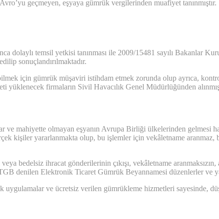
 Avro’yu geçmeyen, eşyaya gümrük vergilerinden muafiyet tanınmıştır.
ca dolaylı temsil yetkisi tanınması ile 2009/15481 sayılı Bakanlar Kur
edilip sonuçlandırılmaktadır.
pabilmek için gümrük müşaviri istihdam etmek zorunda olup ayrıca, kontr
i yüklenecek firmaların Sivil Havacılık Genel Müdürlüğünden alınmış h
 ve mahiyette olmayan eşyanın Avrupa Birliği ülkelerinden gelmesi ha
rçek kişiler yararlanmakta olup, bu işlemler için vekâletname aranmaz
eya bedelsiz ihracat gönderilerinin çıkışı, vekâletname aranmaksızın, ayr
 ETGB denilen Elektronik Ticaret Gümrük Beyannamesi düzenlerler ve yapt
ik uygulamalar ve ücretsiz verilen gümrükleme hizmetleri sayesinde, düş