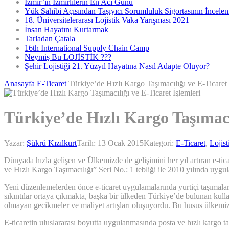
İzmir’in İzmirlilerin En Acı Günü
Yük Sahibi Açısından Taşıyıcı Sorumluluk Sigortasının İncele
18. Üniversitelerarası Lojistik Vaka Yarışması 2021
İnsan Hayatını Kurtarmak
Tarladan Çatala
16th International Supply Chain Camp
Neymiş Bu LOJİSTİK ???
Şehir Lojistiği 21. Yüzyıl Hayatına Nasıl Adapte Oluyor?
Anasayfa
E-Ticaret
Türkiye’de Hızlı Kargo Taşımacılığı ve E-Ticaret 
Türkiye’de Hızlı Kargo Taşımacıl
Yazar:
Şükrü Kızılkurt
Tarih:
13 Ocak 2015
Kategori:
E-Ticaret
,
Lojist
Dünyada hızla gelişen ve Ülkemizde de gelişimini her yıl artıran e-t
ve Hızlı Kargo Taşımacılığı” Seri No.: 1 tebliği ile 2010 yılında uyg
Yeni düzenlemelerden önce e-ticaret uygulamalarında yurtiçi taşımalar
sıkıntılar ortaya çıkmakta, başka bir ülkeden Türkiye’de bulunan kulla
olmayan gecikmeler ve maliyet artışları oluşuyordu. Bu husus ülkemiz e
E-ticaretin uluslararası boyutta uygulanmasında posta ve hızlı kargo t