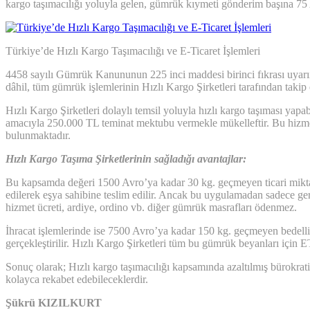
kargo taşımacılığı yoluyla gelen, gümrük kıymeti gönderim başına 75
Türkiye’de Hızlı Kargo Taşımacılığı ve E-Ticaret İşlemleri
4458 sayılı Gümrük Kanununun 225 inci maddesi birinci fıkrası uyarın
dâhil, tüm gümrük işlemlerinin Hızlı Kargo Şirketleri tarafından takip 
Hızlı Kargo Şirketleri dolaylı temsil yoluyla hızlı kargo taşıması ya
amacıyla 250.000 TL teminat mektubu vermekle mükelleftir. Bu hizmet
bulunmaktadır.
Hızlı Kargo Taşıma Şirketlerinin sağladığı avantajlar:
Bu kapsamda değeri 1500 Avro’ya kadar 30 kg. geçmeyen ticari miktar
edilerek eşya sahibine teslim edilir. Ancak bu uygulamadan sadece ge
hizmet ücreti, ardiye, ordino vb. diğer gümrük masrafları ödenmez.
İhracat işlemlerinde ise 7500 Avro’ya kadar 150 kg. geçmeyen bedelli v
gerçekleştirilir. Hızlı Kargo Şirketleri tüm bu gümrük beyanları için
Sonuç olarak; Hızlı kargo taşımacılığı kapsamında azaltılmış bürokrat
kolayca rekabet edebileceklerdir.
Şükrü KIZILKURT