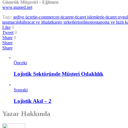
Gümrük Müşaviri – Eğitmen
www.gumed.net
Tags:
ardiye ücreti
e-commerce
e-ticaret
e-ticaret işlemleri
e-ticaret uygu
taşımacılığı
ihracat ve ithalat
kargo şirketleri
ordino
posta
posta ve hızlı 
Like
0
Tweet
0
Share
0
Share
Share
Önceki
Lojistik Sektöründe Müşteri Odaklılık
Sonraki
Lojistik Akıl – 2
Yazar Hakkında