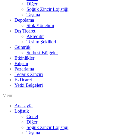
Diğer
Soğuk Zincir Lojistiği
Taşıma
Depolama
Stok Yönetimi
Dış Ticaret
Akreditif
Teslim Şekilleri
Gümrük
Serbest Bölgeler
Etkinlikler
Bilişim
Pazarlama
Tedarik Zinciri
E-Ticaret
Yetki Belgeleri
Menu
Anasayfa
Lojistik
Genel
Diğer
Soğuk Zincir Lojistiği
Taşıma