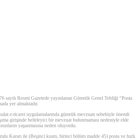
27476 sayılı Resmi Gazetede yayınlanan Gümrük Genel Tebliği “Posta
mada yer almaktadır.
ithalat e-ticaret uygulamalarında gümrük mevzuatı sebebiyle önemli
aşıma girişinde belirleyici bir mevzuat bulunmaması nedeniyle elde
ı sorunların yaşanmasına neden oluyordu.
rulu Kararı ile (Beşinci kısım, birinci bölüm madde 45) posta ve hızlı