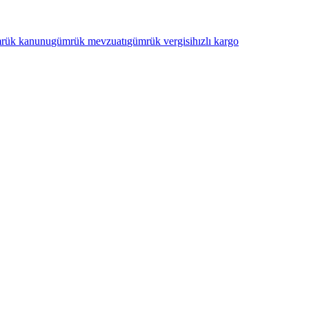
rük kanunu
gümrük mevzuatı
gümrük vergisi
hızlı kargo