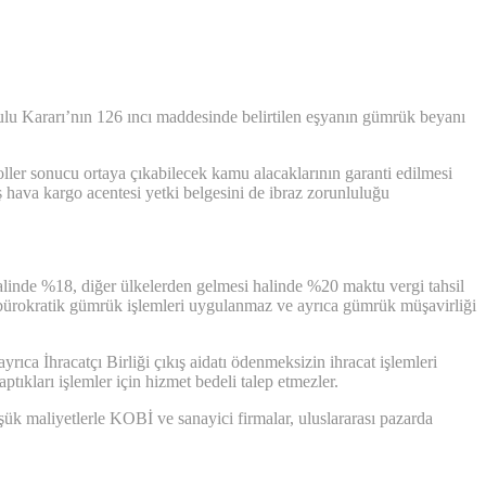
ulu Kararı’nın 126 ıncı maddesinde belirtilen eşyanın gümrük beyanı
oller sonucu ortaya çıkabilecek kamu alacaklarının garanti edilmesi
ava kargo acentesi yetki belgesini de ibraz zorunluluğu
linde %18, diğer ülkelerden gelmesi halinde %20 maktu vergi tahsil
, bürokratik gümrük işlemleri uygulanmaz ve ayrıca gümrük müşavirliği
ıca İhracatçı Birliği çıkış aidatı ödenmeksizin ihracat işlemleri
ıkları işlemler için hizmet bedeli talep etmezler.
ük maliyetlerle KOBİ ve sanayici firmalar, uluslararası pazarda