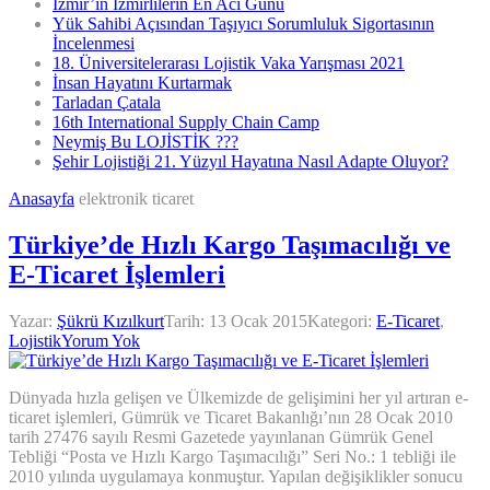
İzmir’in İzmirlilerin En Acı Günü
Yük Sahibi Açısından Taşıyıcı Sorumluluk Sigortasının
İncelenmesi
18. Üniversitelerarası Lojistik Vaka Yarışması 2021
İnsan Hayatını Kurtarmak
Tarladan Çatala
16th International Supply Chain Camp
Neymiş Bu LOJİSTİK ???
Şehir Lojistiği 21. Yüzyıl Hayatına Nasıl Adapte Oluyor?
Anasayfa
elektronik ticaret
Türkiye’de Hızlı Kargo Taşımacılığı ve
E-Ticaret İşlemleri
Yazar:
Şükrü Kızılkurt
Tarih:
13 Ocak 2015
Kategori:
E-Ticaret
,
Lojistik
Yorum Yok
Dünyada hızla gelişen ve Ülkemizde de gelişimini her yıl artıran e-
ticaret işlemleri, Gümrük ve Ticaret Bakanlığı’nın 28 Ocak 2010
tarih 27476 sayılı Resmi Gazetede yayınlanan Gümrük Genel
Tebliği “Posta ve Hızlı Kargo Taşımacılığı” Seri No.: 1 tebliği ile
2010 yılında uygulamaya konmuştur. Yapılan değişiklikler sonucu