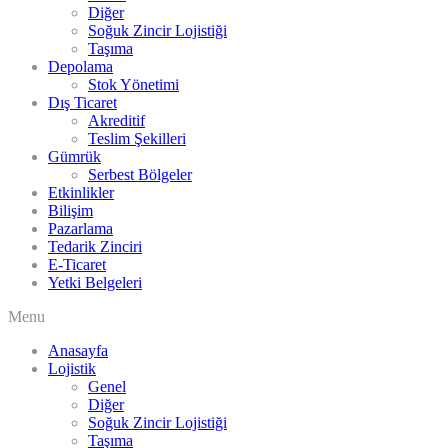
Diğer
Soğuk Zincir Lojistiği
Taşıma
Depolama
Stok Yönetimi
Dış Ticaret
Akreditif
Teslim Şekilleri
Gümrük
Serbest Bölgeler
Etkinlikler
Bilişim
Pazarlama
Tedarik Zinciri
E-Ticaret
Yetki Belgeleri
Menu
Anasayfa
Lojistik
Genel
Diğer
Soğuk Zincir Lojistiği
Taşıma