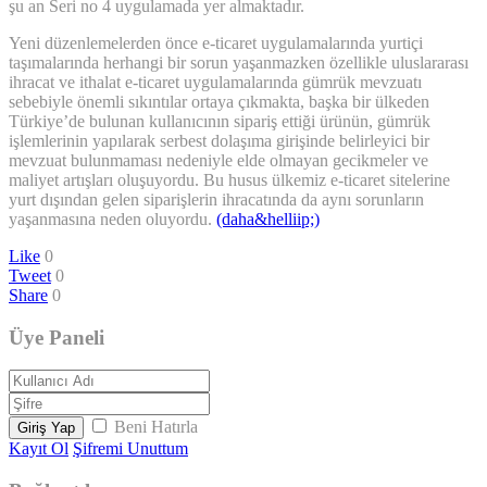
şu an Seri no 4 uygulamada yer almaktadır.
Yeni düzenlemelerden önce e-ticaret uygulamalarında yurtiçi
taşımalarında herhangi bir sorun yaşanmazken özellikle uluslararası
ihracat ve ithalat e-ticaret uygulamalarında gümrük mevzuatı
sebebiyle önemli sıkıntılar ortaya çıkmakta, başka bir ülkeden
Türkiye’de bulunan kullanıcının sipariş ettiği ürünün, gümrük
işlemlerinin yapılarak serbest dolaşıma girişinde belirleyici bir
mevzuat bulunmaması nedeniyle elde olmayan gecikmeler ve
maliyet artışları oluşuyordu. Bu husus ülkemiz e-ticaret sitelerine
yurt dışından gelen siparişlerin ihracatında da aynı sorunların
yaşanmasına neden oluyordu.
(daha&helliip;)
Like
0
Tweet
0
Share
0
Üye Paneli
Beni Hatırla
Giriş Yap
Kayıt Ol
Şifremi Unuttum