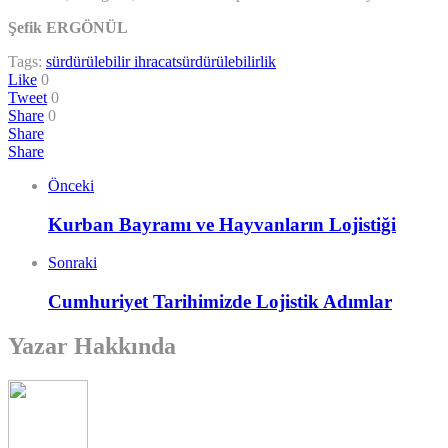
Şefik ERGÖNÜL
Tags:
sürdürülebilir ihracat
sürdürülebilirlik
Like
0
Tweet
0
Share
0
Share
Share
Önceki
Kurban Bayramı ve Hayvanların Lojistiği
Sonraki
Cumhuriyet Tarihimizde Lojistik Adımlar
Yazar Hakkında