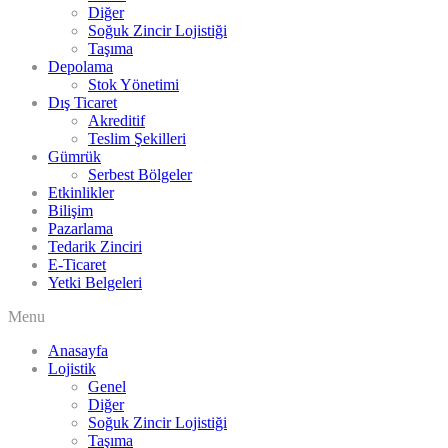
Diğer
Soğuk Zincir Lojistiği
Taşıma
Depolama
Stok Yönetimi
Dış Ticaret
Akreditif
Teslim Şekilleri
Gümrük
Serbest Bölgeler
Etkinlikler
Bilişim
Pazarlama
Tedarik Zinciri
E-Ticaret
Yetki Belgeleri
Menu
Anasayfa
Lojistik
Genel
Diğer
Soğuk Zincir Lojistiği
Taşıma