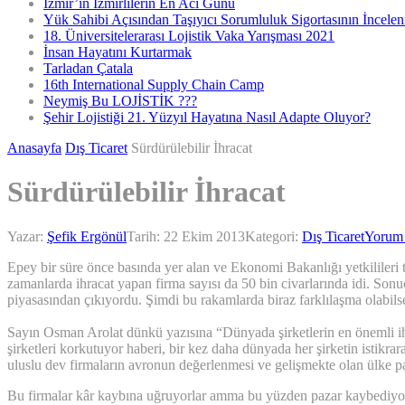
İzmir’in İzmirlilerin En Acı Günü
Yük Sahibi Açısından Taşıyıcı Sorumluluk Sigortasının İncele
18. Üniversitelerarası Lojistik Vaka Yarışması 2021
İnsan Hayatını Kurtarmak
Tarladan Çatala
16th International Supply Chain Camp
Neymiş Bu LOJİSTİK ???
Şehir Lojistiği 21. Yüzyıl Hayatına Nasıl Adapte Oluyor?
Anasayfa
Dış Ticaret
Sürdürülebilir İhracat
Sürdürülebilir İhracat
Yazar:
Şefik Ergönül
Tarih:
22 Ekim 2013
Kategori:
Dış Ticaret
Yorum
Epey bir süre önce basında yer alan ve Ekonomi Bakanlığı yetkilileri t
zamanlarda ihracat yapan firma sayısı da 50 bin civarlarında idi. Sonuç
piyasasından çıkıyordu. Şimdi bu rakamlarda biraz farklılaşma olabil
Sayın Osman Arolat dünkü yazısına “Dünyada şirketlerin en önemli ihti
şirketleri korkutuyor haberi, bir kez daha dünyada her şirketin istikr
uluslu dev firmaların avronun değerlenmesi ve gelişmekte olan ülke pa
Bu firmalar kâr kaybına uğruyorlar amma bu yüzden pazar kaybediyorlar