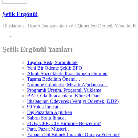
Şefik Ergönül
Uluslararası Ticaret Danışmanları ve Eğitmenleri Derneği Yönetim K
Şefik Ergönül Yazıları
Taşıma, Risk, Sorumluluk
Yeni Bir Ödeme Şekli; BPO
Alımlı Sözcüklerle İhracatımızın Durumu
Taşıma Bedelinin Önemi…
Numune Gönderisi, Misafir Ağırlaması…
Programlı Üretim, Programlı Yükleme
BALO’da İhracatçıların Küresel Dansı
İthalatçının Ödeyeceği Vergiyi Ödemek (DDP)
90 Yılda İhracat…
Dış Pazarlara Açılırken
Sabrın Sonu İhracat
FOB, CFR, CIF Birbirine Benzer mi?
Para, Pazar, Müşteri…
Yabancı Dil Bilmek İhracatçı Olmaya Yeter mi?