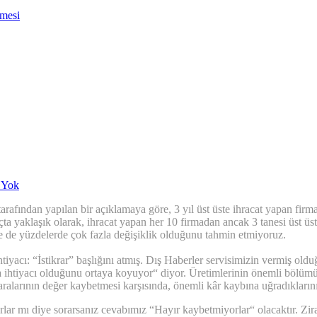
nmesi
 Yok
arafından yapılan bir açıklamaya göre, 3 yıl üst üste ihracat yapan firm
ta yaklaşık olarak, ihracat yapan her 10 firmadan ancak 3 tanesi üst üste
se de yüzdelerde çok fazla değişiklik olduğunu tahmin etmiyoruz.
yacı: “İstikrar” başlığını atmış. Dış Haberler servisimizin vermiş old
ara ihtiyacı olduğunu ortaya koyuyor“ diyor. Üretimlerinin önemli bölüm
ralarının değer kaybetmesi karşısında, önemli kâr kaybına uğradıkların
 mı diye sorarsanız cevabımız “Hayır kaybetmiyorlar“ olacaktır. Zira bu