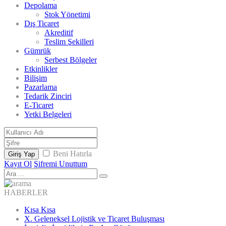
Depolama
Stok Yönetimi
Dış Ticaret
Akreditif
Teslim Şekilleri
Gümrük
Serbest Bölgeler
Etkinlikler
Bilişim
Pazarlama
Tedarik Zinciri
E-Ticaret
Yetki Belgeleri
Beni Hatırla
Giriş Yap
Kayıt Ol
Şifremi Unuttum
HABERLER
Kısa Kısa
X. Geleneksel Lojistik ve Ticaret Buluşması