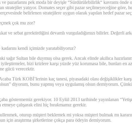
ş ve pazarlarını pek moda bir deyişle “Sürdürülebilirlik“ kavramı önde
an stratejiler yatıyor. Domates seçer gibi pazar seçilmeyeceğine göre, h
erçevesinde belirlenen stratejilere uygun olarak yapılan hedef pazar seçi
 seçmek çok mu zor?
kkat ve sebat gerektirdiğini devamlı vurguladığımızı bilirler. Değerli
e kadarını kendi içimizde yaratabiliyoruz?
sağır Sultan bile duymuş olsa gerek. Ancak elinde akıllıca hazırlanmış 
 iyileştirmeler, bizi krizlere karşı yüzde yüz korumasa bile, bunları en
lme gücü verecektir.
caba Türk KOBİ’lerinin kaç tanesi, piyasadaki olası değişiklikler karş
sun” diyorum, bunu yapmış veya uygulamış olsun demiyorum. Çünkü ma
 çaba göstermemiz gerekiyor. 10 Eylül 2013 tarihinde yayınlanan “Yetişm
 etmeye çalışarak elini hiç bırakmamız gerekir.
abullenmek, oturup müşteri beklemek mi yoksa müşteri bulmak mı kararını 
nun için araştırma şirketlerine çokça para ödeyin demiyorum.