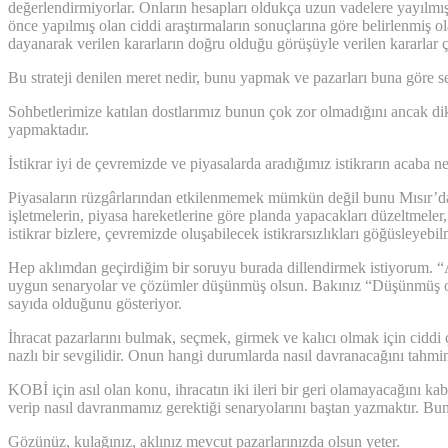
değerlendirmiyorlar. Onların hesapları oldukça uzun vadelere yayılmı
önce yapılmış olan ciddi araştırmaların sonuçlarına göre belirlenmiş ol
dayanarak verilen kararların doğru olduğu görüşüyle verilen kararlar ç
Bu strateji denilen meret nedir, bunu yapmak ve pazarları buna göre
Sohbetlerimize katılan dostlarımız bunun çok zor olmadığını ancak di
yapmaktadır.
İstikrar iyi de çevremizde ve piyasalarda aradığımız istikrarın acaba n
Piyasaların rüzgârlarından etkilenmemek mümkün değil bunu Mısır’daki 
işletmelerin, piyasa hareketlerine göre planda yapacakları düzeltmeler,
istikrar bizlere, çevremizde oluşabilecek istikrarsızlıkları göğüsleyebi
Hep aklımdan geçirdiğim bir soruyu burada dillendirmek istiyorum. “A
uygun senaryolar ve çözümler düşünmüş olsun. Bakınız “Düşünmüş ol
sayıda olduğunu gösteriyor.
İhracat pazarlarını bulmak, seçmek, girmek ve kalıcı olmak için ciddi
nazlı bir sevgilidir. Onun hangi durumlarda nasıl davranacağını tahmin
KOBİ için asıl olan konu, ihracatın iki ileri bir geri olamayacağını k
verip nasıl davranmamız gerektiği senaryolarını baştan yazmaktır. Bu
Gözünüz, kulağınız, aklınız mevcut pazarlarınızda olsun yeter.