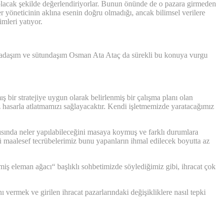
 olacak şekilde değerlendiriyorlar. Bunun önünde de o pazara girmeden
er yöneticinin aklına esenin doğru olmadığı, ancak bilimsel verilere
mleri yatıyor.
 arkadaşım ve sütundaşım Osman Ata Ataç da sürekli bu konuya vurgu
bir stratejiye uygun olarak belirlenmiş bir çalışma planı olan
 az hasarla atlatmamızı sağlayacaktır. Kendi işletmemizde yaratacağımız
ısında neler yapılabileceğini masaya koymuş ve farklı durumlara
alesef tecrübelerimiz bunu yapanların ihmal edilecek boyutta az
iş eleman ağacı“ başlıklı sohbetimizde söylediğimiz gibi, ihracat çok
vermek ve girilen ihracat pazarlarındaki değişikliklere nasıl tepki