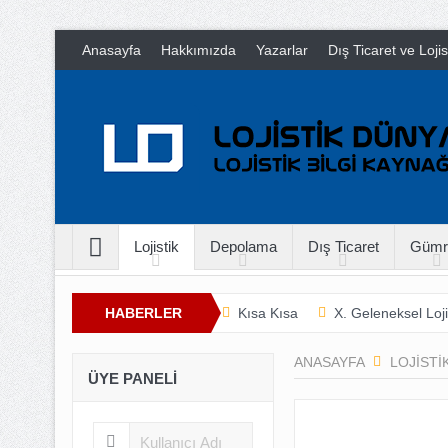
Anasayfa
Hakkımızda
Yazarlar
Dış Ticaret ve Loji
Lojistik
Depolama
Dış Ticaret
Gümr
HABERLER
Kısa Kısa
X. Geleneksel Loji
İnsan Hayatını Kurtarmak
T
ANASAYFA
LOJISTI
ÜYE PANELI