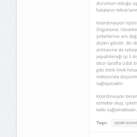
durumun olduğu aşikâ
hataların tekrarlan
Koordinasyon lojisti
Örgütleme, Yöneltme
şirketlerine artı de
dişleri gibidir. Bir
artmasına da sebep o
yapabileceği işi 5 k
öbür tarafta ciddi b
gibi ilmik ilmik hes
noktasında düşünmel
sağlayacaktır.
Koordinasyon beceri
etmekte olup, işletm
katkı sağlamaktadır
Tags:
lojistik hizmet