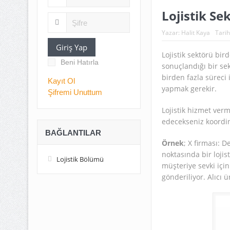
Lojistik S
Yazar:
Halit Kaya
Tarih
Giriş Yap
Lojistik sektörü bird
Beni Hatırla
sonuçlandığı bir se
birden fazla süreci 
Kayıt Ol
yapmak gerekir.
Şifremi Unuttum
Lojistik hizmet verm
edecekseniz koordi
BAĞLANTILAR
Örnek
; X firması: 
noktasında bir lojist
Lojistik Bölümü
müşteriye sevki için
gönderiliyor. Alıcı 