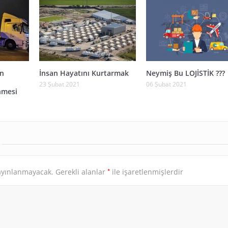
an
İnsan Hayatını Kurtarmak
Neymiş Bu LOJİSTİK ???
23 Şubat 2021
06 Şubat 2021
nmesi
*
ayınlanmayacak.
Gerekli alanlar
ile işaretlenmişlerdir