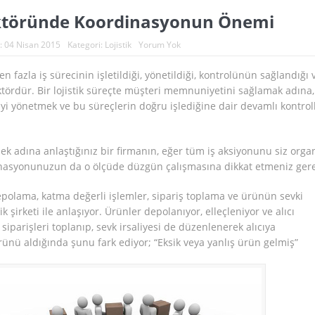
ektöründe Koordinasyonun Önemi
:
04 Nisan 2015
Kategori:
Lojistik
Yorum Yok
en fazla iş sürecinin işletildiği, yönetildiği, kontrolünün sağlandığı 
ktördür. Bir lojistik süreçte müşteri memnuniyetini sağlamak adına,
iyi yönetmek ve bu süreçlerin doğru işlediğine dair devamlı kontrol
ek adına anlaştığınız bir firmanın, eğer tüm iş aksiyonunu siz orga
nasyonunuzun da o ölçüde düzgün çalışmasına dikkat etmeniz gere
Depolama, katma değerli işlemler, sipariş toplama ve ürünün sevki
ik şirketi ile anlaşıyor. Ürünler depolanıyor, elleçleniyor ve alıcı
 siparişleri toplanıp, sevk irsaliyesi de düzenlenerek alıcıya
ürünü aldığında şunu fark ediyor; “Eksik veya yanlış ürün gelmiş”