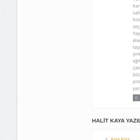
Kar
sah
hiz
seç
Yay
ala
taş
şir
eği
çal
bil
pro
yaz
HALIT KAYA YAZI
Kısa Kısa