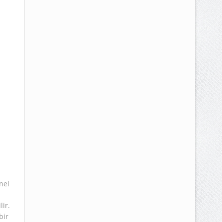
nel
ir.
bir