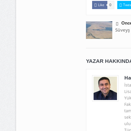
Like
Twee
0
Önce
Süveyş
YAZAR HAKKIND
Ha
İst
Lis
Yük
Fak
tam
sek
ulu
Tür