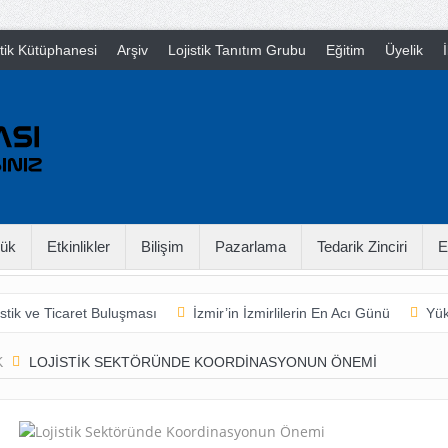
stik Kütüphanesi
Arşiv
Lojistik Tanıtım Grubu
Eğitim
Üyelik
İ
ük
Etkinlikler
Bilişim
Pazarlama
Tedarik Zinciri
E
stik ve Ticaret Buluşması
İzmir’in İzmirlilerin En Acı Günü
Yük
arladan Çatala
16th International Supply Chain Camp
Neymiş
K
LOJISTIK SEKTÖRÜNDE KOORDINASYONUN ÖNEMI