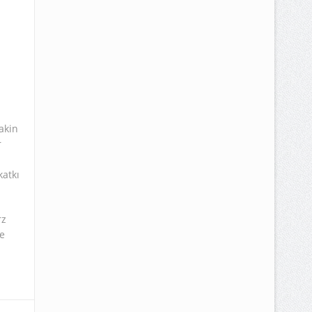
akin
r
atkı
rz
e