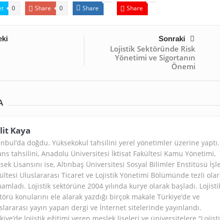
t
Share
Share
Share
0
0
ki
Sonraki
Lojistik Sektöründe Risk
Yönetimi ve Sigortanın
Önemi
A
lit Kaya
anbul’da doğdu. Yüksekokul tahsilini yerel yönetimler üzerine yaptı.
ans tahsilini, Anadolu Üniversitesi İktisat Fakültesi Kamu Yönetimi,
sek Lisansını ise, Altınbaş Üniversitesi Sosyal Bilimler Enstitüsü İş
ültesi Uluslararası Ticaret ve Lojistik Yönetimi Bölümünde tezli ola
amladı. Lojistik sektörüne 2004 yılında kurye olarak başladı. Lojisti
törü konularını ele alarak yazdığı birçok makale Türkiye’de ve
slararası yayın yapan dergi ve İnternet sitelerinde yayınlandı.
kiye’de lojistik eğitimi veren meslek liseleri ve üniversitelere “Lojist