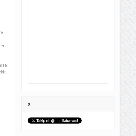
ve
ler
nize
kir.
X