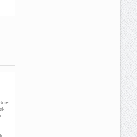
letme
rak
k
ik