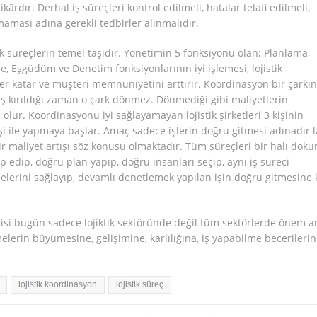
rdır. Derhal iş süreçleri kontrol edilmeli, hatalar telafi edilmeli,
maması adına gerekli tedbirler alınmalıdır.
k süreçlerin temel taşıdır. Yönetimin 5 fonksiyonu olan; Planlama,
, Eşgüdüm ve Denetim fonksiyonlarının iyi işlemesi, lojistik
ğer katar ve müşteri memnuniyetini arttırır. Koordinasyon bir çarkın
 diş kırıldığı zaman o çark dönmez. Dönmediği gibi maliyetlerin
lur. Koordinasyonu iyi sağlayamayan lojistik şirketleri 3 kişinin
işi ile yapmaya başlar. Amaç sadece işlerin doğru gitmesi adınadır l
ir maliyet artışı söz konusu olmaktadır. Tüm süreçleri bir halı doku
ap edip, doğru plan yapıp, doğru insanları seçip, aynı iş süreci
erini sağlayıp, devamlı denetlemek yapılan işin doğru gitmesine k
si bugün sadece lojiktik sektöründe değil tüm sektörlerde önem a
elerin büyümesine, gelişimine, karlılığına, iş yapabilme becerilerin
.
lojistik koordinasyon
lojistik süreç