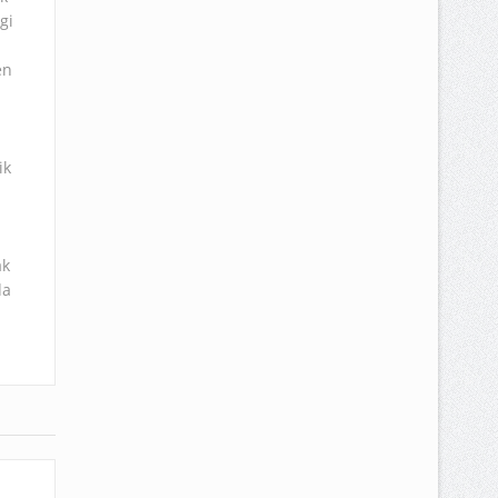
gi
en
u
ik
ak
da