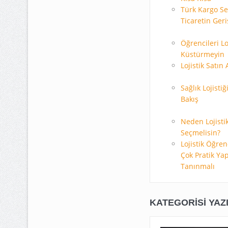
Türk Kargo Se
Ticaretin Ger
Öğrencileri Lo
Küstürmeyin
Lojistik Satın 
Sağlık Lojisti
Bakış
Neden Lojist
Seçmelisin?
Lojistik Öğre
Çok Pratik Ya
Tanınmalı
KATEGORISI YAZ