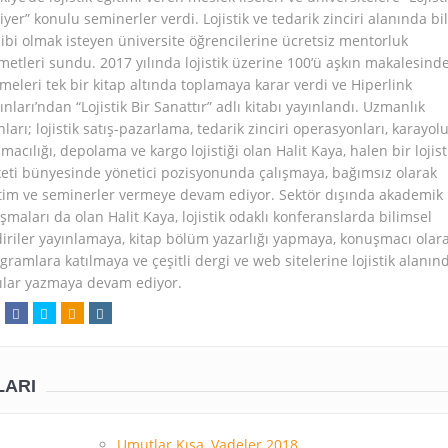
iyer” konulu seminerler verdi. Lojistik ve tedarik zinciri alanında bil
ibi olmak isteyen üniversite öğrencilerine ücretsiz mentorluk
metleri sundu. 2017 yılında lojistik üzerine 100’ü aşkın makalesind
meleri tek bir kitap altında toplamaya karar verdi ve Hiperlink
ınları’ndan “Lojistik Bir Sanattır” adlı kitabı yayınlandı. Uzmanlık
nları; lojistik satış-pazarlama, tedarik zinciri operasyonları, karayol
ımacılığı, depolama ve kargo lojistiği olan Halit Kaya, halen bir lojist
keti bünyesinde yönetici pozisyonunda çalışmaya, bağımsız olarak
tim ve seminerler vermeye devam ediyor. Sektör dışında akademik
ışmaları da olan Halit Kaya, lojistik odaklı konferanslarda bilimsel
diriler yayınlamaya, kitap bölüm yazarlığı yapmaya, konuşmacı olar
gramlara katılmaya ve çeşitli dergi ve web sitelerine lojistik alanın
ılar yazmaya devam ediyor.
LARI
Umutlar Kısa, Vadeler 2018