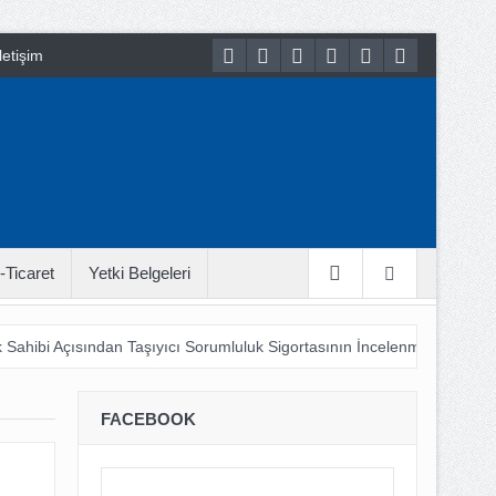
letişim
-Ticaret
Yetki Belgeleri
 Sahibi Açısından Taşıyıcı Sorumluluk Sigortasının İncelenmesi
18
 Bu LOJİSTİK ???
Şehir Lojistiği 21. Yüzyıl Hayatına Nasıl Adapt
FACEBOOK