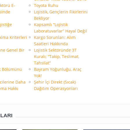
ktörü E-
Toyota Ruhu
isinde
Lojistik, Gençlerin Fikirlerini
Bekliyor
jistiğe
Kapsamlı “Lojistik
Laboratuvarlar” Hayal Değil
Alma Kriterleri
Kargo Sorunları: Alım
Saatleri Hakkında
ğine Genel Bir
Lojistik Sektöründe 3T
Kuralı; “Takip, Teslimat,
Tahsilat”
ik Bölümünü
Bayram Yoğunluğu, Araç
Yok!
ncilerine Daha
Şehir İçi Direkt (Sıcak)
pma Hakkı
Dağıtım Operasyonları
ILARI