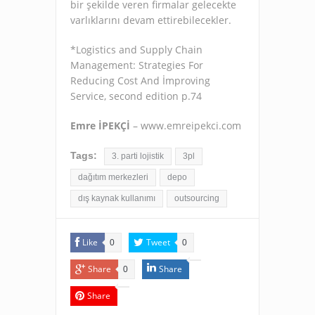
bir şekilde veren firmalar gelecekte
varlıklarını devam ettirebilecekler.
*Logistics and Supply Chain
Management: Strategies For
Reducing Cost And İmproving
Service, second edition p.74
Emre İPEKÇİ
– www.emreipekci.com
Tags:
3. parti lojistik
3pl
dağıtım merkezleri
depo
dış kaynak kullanımı
outsourcing
Like
Tweet
0
0
Share
Share
0
Share