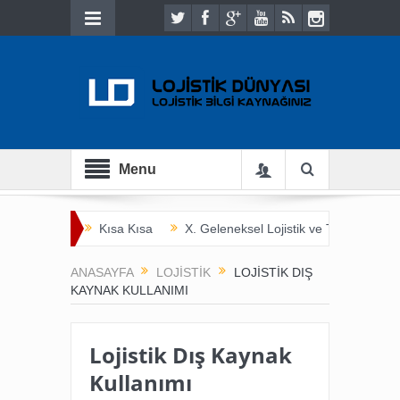
Menu
Kısa Kısa
X. Geleneksel Lojistik ve Ticaret Bulu
İnsan Hayatını Kurtarmak
Tarladan Çatala
ANASAYFA
LOJISTIK
LOJISTIK DIŞ
KAYNAK KULLANIMI
Lojistik Dış Kaynak
Kullanımı