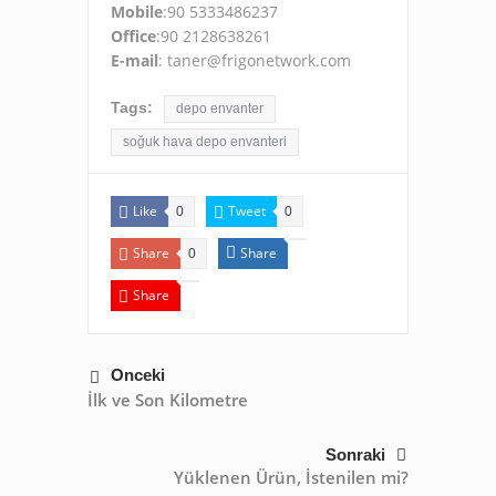
Mobile
:90 5333486237
Office
:90 2128638261
E-mail
: taner@frigonetwork.com
Tags:
depo envanter
soğuk hava depo envanteri
Like
Tweet
0
0
Share
Share
0
Share
Önceki
İlk ve Son Kilometre
Sonraki
Yüklenen Ürün, İstenilen mi?