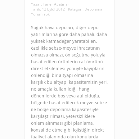
Yazar:
Taner Atlatırlar
Tarih:
12 Eylül 2012
Kategori:
Depolama
Yorum Yok
Soğuk hava depoları; diğer depo
yatırımlarına göre daha pahalı, daha
yüksek katmadeğer yaratabilen,
özellikle sebze-meyve ihracatının
olmazsa olmazı, ön soğutma yoluyla
hasat edilen ürünlerin raf ömrünü
direkt etkilemesi yönüyle kayıpların
önlendiği bir altyapı olmasına
karşılık bu altyapı kapasitemizin yeri,
ne amaçla kullanıldığı, hangi
dönemlerde boş veya atıl olduğu,
bölgede hasat edilecek meyve-sebze
ile bölge depolama kapasitesiyle
karşılaştırılması, yetersizliklere
önlem alınması gibi planlama,
konsalide etme gibi lojistiğin direkt
faaliyet alanında olan konularda