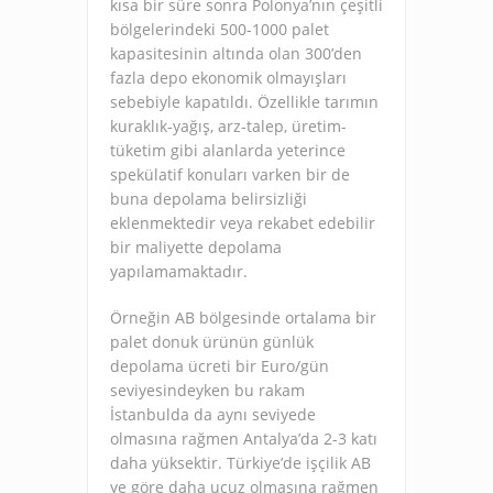
kısa bir süre sonra Polonya’nın çeşitli
bölgelerindeki 500-1000 palet
kapasitesinin altında olan 300’den
fazla depo ekonomik olmayışları
sebebiyle kapatıldı. Özellikle tarımın
kuraklık-yağış, arz-talep, üretim-
tüketim gibi alanlarda yeterince
spekülatif konuları varken bir de
buna depolama belirsizliği
eklenmektedir veya rekabet edebilir
bir maliyette depolama
yapılamamaktadır.
Örneğin AB bölgesinde ortalama bir
palet donuk ürünün günlük
depolama ücreti bir Euro/gün
seviyesindeyken bu rakam
İstanbulda da aynı seviyede
olmasına rağmen Antalya’da 2-3 katı
daha yüksektir. Türkiye’de işçilik AB
ye göre daha ucuz olmasına rağmen