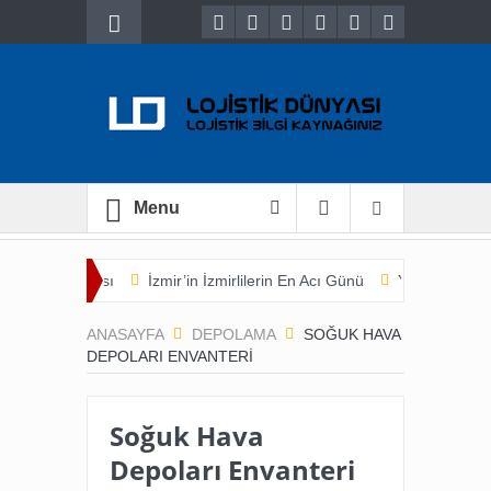
Menu
et Buluşması
İzmir’in İzmirlilerin En Acı Günü
Yük Sahibi Açısın
ANASAYFA
DEPOLAMA
SOĞUK HAVA
DEPOLARI ENVANTERI
Soğuk Hava
Depoları Envanteri