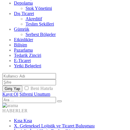
Depolama
Stok Yönetimi
Dış Ticaret
Akreditif
Teslim Şekilleri
Gümrük
Serbest Bölgeler
Etkinlikler
Bilişim
Pazarlama
Tedarik Zinciri
E-Ticaret
Yetki Belgeleri
Beni Hatırla
Giriş Yap
Kayıt Ol
Şifremi Unuttum
HABERLER
Kısa Kısa
X. Geleneksel Lojistik ve Ticaret Buluşması