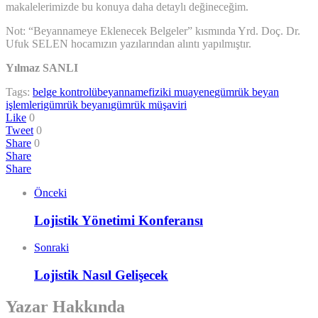
makalelerimizde bu konuya daha detaylı değineceğim.
Not: “Beyannameye Eklenecek Belgeler” kısmında Yrd. Doç. Dr.
Ufuk SELEN hocamızın yazılarından alıntı yapılmıştır.
Yılmaz SANLI
Tags:
belge kontrolü
beyanname
fiziki muayene
gümrük beyan
işlemleri
gümrük beyanı
gümrük müşaviri
Like
0
Tweet
0
Share
0
Share
Share
Önceki
Lojistik Yönetimi Konferansı
Sonraki
Lojistik Nasıl Gelişecek
Yazar Hakkında