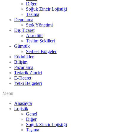
Diğer
Soğuk Zincir Lojistiği
Taşıma
Depolama
Stok Yönetimi
Dış Ticaret
Akreditif
Teslim Şekilleri
Gümrük
Serbest Bölgeler
Etkinlikler
Bilişim
Pazarlama
Tedarik Zinciri
E-Ticaret
Yetki Belgeleri
Menu
Anasayfa
Lojistik
Genel
Diğer
Soğuk Zincir Lojistiği
Taşıma