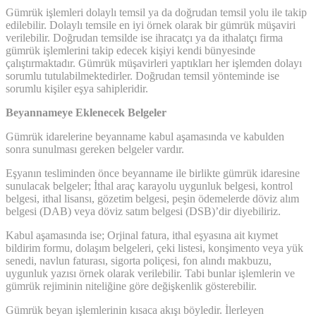
Gümrük işlemleri dolaylı temsil ya da doğrudan temsil yolu ile takip
edilebilir. Dolaylı temsile en iyi örnek olarak bir gümrük müşaviri
verilebilir. Doğrudan temsilde ise ihracatçı ya da ithalatçı firma
gümrük işlemlerini takip edecek kişiyi kendi bünyesinde
çalıştırmaktadır. Gümrük müşavirleri yaptıkları her işlemden dolayı
sorumlu tutulabilmektedirler. Doğrudan temsil yönteminde ise
sorumlu kişiler eşya sahipleridir.
Beyannameye Eklenecek Belgeler
Gümrük idarelerine beyanname kabul aşamasında ve kabulden
sonra sunulması gereken belgeler vardır.
Eşyanın tesliminden önce beyanname ile birlikte gümrük idaresine
sunulacak belgeler; İthal araç karayolu uygunluk belgesi, kontrol
belgesi, ithal lisansı, gözetim belgesi, peşin ödemelerde döviz alım
belgesi (DAB) veya döviz satım belgesi (DSB)’dir diyebiliriz.
Kabul aşamasında ise; Orjinal fatura, ithal eşyasına ait kıymet
bildirim formu, dolaşım belgeleri, çeki listesi, konşimento veya yük
senedi, navlun faturası, sigorta poliçesi, fon alındı makbuzu,
uygunluk yazısı örnek olarak verilebilir. Tabi bunlar işlemlerin ve
gümrük rejiminin niteliğine göre değişkenlik gösterebilir.
Gümrük beyan işlemlerinin kısaca akışı böyledir. İlerleyen