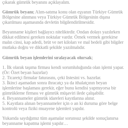
çıkarak gümrük beyanını açıklayalım.
Gümrük beyanı
; Alım-satıma konu olan eşyanın Türkiye Gümrük
Bölgesine alınması veya Türkiye Gümrük Bölgesinin dışına
çıkarılması aşamasında devletin bilgilendirilmesidir.
Beyanname kişileri bağlayıcı niteliktedir. Ondan dolayı yazılırken
dikkat edilmesi gereken noktalar vardır. Örnek vermek gerekirse
malın cinsi, kap adedi, brüt ve net kiloları ve mal bedeli gibi bilgiler
mutlaka doğru ve dikkatli şekilde yazılmalıdır.
Gümrük beyan işlemlerini sıralayacak olursak
;
1. İlk olarak taşıma firması kendi sorumluluğunda olan işlemi yapar.
(Ör: Özet beyan hazırlar)
2. Ticaretçi firmalar faturasını, çeki listesini vs. hazırlar.
3. İkinci aşamadan sonra ihracatçı ya da ithalatçının beyan
işlemlerine başlaması gerekir, eğer bunu kendisi yapmıyorsa bir
gümrükleme firması ve gümrük müşaviri ilede çalışabilir.
4. Beyannameler gümrük idareleri kayıtlarına alınır.
5. Kayıtlara alınan beyannameler için o an ki duruma göre belge
kontrolü veya fiziki muayene işlemleri yapılır.
Yukarıda saydığımız tüm aşamalar sorunsuz şekilde sonuçlanırsa
beyanname kapatma işlemi yapılır…