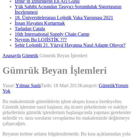
İzmir’in İzmirlilerin En Acı Günü
Yük Sahibi Açısından Taşıyıcı Sorumluluk Sigortasının
İncelenmesi
18. Üniversitelerarası Lojistik Vaka Yarışması 2021
İnsan Hayatını Kurtarmak
Tarladan Çatala
16th International Supply Chain Camp
Neymiş Bu LOJİSTİK ???
Şehir Lojistiği 21. Yüzyıl Hayatına Nasıl Adapte Oluyor?
Anasayfa
Gümrük
Gümrük Beyan İşlemleri
Gümrük Beyan İşlemleri
Yazar:
Yılmaz Sanlı
Tarih:
18 Mart 2013
Kategori:
Gümrük
Yorum
Yok
Bu makalemizde gümrüklerin işlem akışını kısaca özetleyelim.
Gümrük işlemine nasıl başlanır, dış ticaret şirketlerinin ve nakliye
şirketlerinin gümrük işlemlerinin başlangıcında yapması gerekenler
nelerdir vs. tarzı soruların cevaplarına bu makalemizde değinmeye
çalışacağım.
Beyanın kelime anlamı bilgilendirmedir. Bu kısa açıklamadan yola