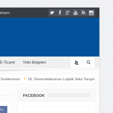
letişim
E-Ticaret
Yetki Belgeleri
celenmesi
18. Üniversitelerarası Lojistik Vaka Yarışması 2021
İ
FACEBOOK
ike