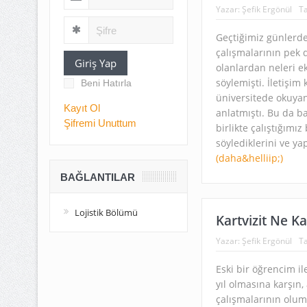
Yazar:
Şefik Ergönül
Ta
Geçtiğimiz günlerde 
çalışmalarının pek d
Giriş Yap
olanlardan neleri ek
söylemişti. İletişi
Beni Hatırla
üniversitede okuyan
Kayıt Ol
anlatmıştı. Bu da b
Şifremi Unuttum
birlikte çalıştığımı
söylediklerini ve yap
(daha&helliip;)
BAĞLANTILAR
Lojistik Bölümü
Kartvizit Ne Ka
Yazar:
Şefik Ergönül
Ta
Eski bir öğrencim il
yıl olmasına karşın, 
çalışmalarının olum