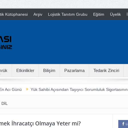
stik Kütüphanesi
Arşiv
Lojistik Tanıtım Grubu
Eğitim
Üyelik
İ
rük
Etkinlikler
Bilişim
Pazarlama
Tedarik Zinciri
 Acı Günü
Yük Sahibi Açısından Taşıyıcı Sorumluluk Sigortasının İn
 DIL
lmek İhracatçı Olmaya Yeter mi?
L