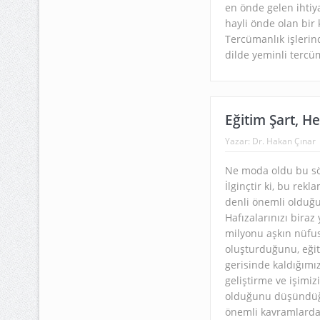
en önde gelen ihtiy
hayli önde olan bir 
Tercümanlık işlerind
dilde yeminli tercüm
Eğitim Şart, Hel
Yazar:
Dr. Hakan Çınar
Ne moda oldu bu söz
İlginçtir ki, bu rek
denli önemli olduğu 
Hafızalarınızı biraz
milyonu aşkın nüfu
oluşturduğunu, eğiti
gerisinde kaldığımı
geliştirme ve işimi
olduğunu düşündüğ
önemli kavramlardan