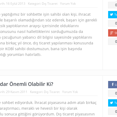
rih:
16 Eylül 2013
Kategori:
Dış Ticaret
Yorum Yok
yaptığımız bir sohbette işin sahibi olan kişi, ihracat
T
e başarılı olamadığından söz ederek, başarı için gerekli
sik yaptıklarının arayışı içerisinde olduklarını
m konusunu nasıl hallettiklerini sorduğumuzda da
S
 çocuğunun yabancı dil bilgisi sayesinde yaptıklarını
ana birkaç yıl önce, dış ticaret yapılanması konusunda
z bir KOBİ sahibi dostumuzun, bana işin başında
tığı yorumları hatırlattı.
dar Önemli Olabilir Ki?
L
rih:
29 Kasım 2011
Kategori:
Dış Ticaret
Yorum Yok
e sohbet ediyorduk. İhracat piyasasına adım atalı birkaç
T
araştırmacı, meraklı ve hevesli bir kişi olarak
lu sonuca gittiğini görüyordum. Dış ticaret piyasasının