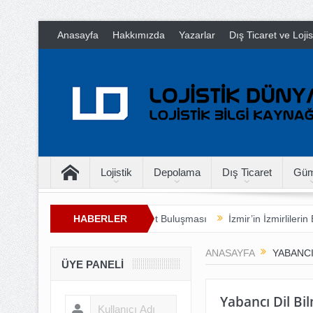
Anasayfa
Hakkımızda
Yazarlar
Dış Ticaret ve Loji
Lojistik
Depolama
Dış Ticaret
Güm
X. Geleneksel Lojistik ve Ticaret Buluşması
HABERLER
İzmir’in İzmirlilerin En
ANASAYFA
YABANCI
ÜYE PANELI
Yabancı Dil Bi