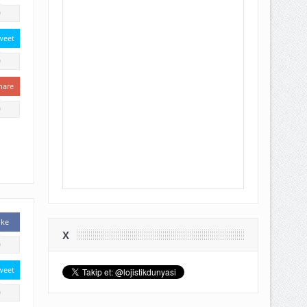
0
weet
0
hare
0
ike
X
0
weet
0