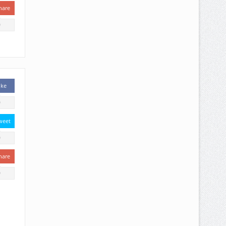
hare
0
ike
0
weet
0
hare
0