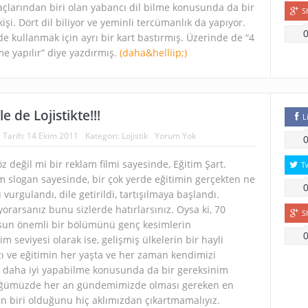
açlarından biri olan yabancı dil bilme konusunda da bir
S
kişi. Dört dil biliyor ve yeminli tercümanlık da yapıyor.
e kullanmak için ayrı bir kart bastırmış. Üzerinde de “4
e yapılır” diye yazdırmış.
(daha&helliip;)
e de Lojistikte!!!
L
Tarih:
14 Ekim 2011
Kategori:
Lojistik
Yorum Yok
 değil mi bir reklam filmi sayesinde, Eğitim Şart.
T
lam slogan sayesinde, bir çok yerde eğitimin gerçekten ne
vurgulandı, dile getirildi, tartışılmaya başlandı.
 yorarsanız bunu sizlerde hatırlarsınız. Oysa ki, 70
S
sun önemli bir bölümünü genç kesimlerin
m seviyesi olarak ise, gelişmiş ülkelerin bir hayli
zı ve eğitimin her yaşta ve her zaman kendimizi
zi daha iyi yapabilme konusunda da bir gereksinim
ümüzde her an gündemimizde olması gereken en
 biri olduğunu hiç aklımızdan çıkartmamalıyız.