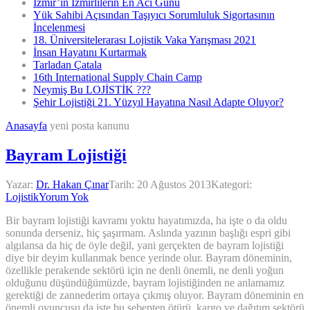
İzmir’in İzmirlilerin En Acı Günü
Yük Sahibi Açısından Taşıyıcı Sorumluluk Sigortasının
İncelenmesi
18. Üniversitelerarası Lojistik Vaka Yarışması 2021
İnsan Hayatını Kurtarmak
Tarladan Çatala
16th International Supply Chain Camp
Neymiş Bu LOJİSTİK ???
Şehir Lojistiği 21. Yüzyıl Hayatına Nasıl Adapte Oluyor?
Anasayfa
yeni posta kanunu
Bayram Lojistiği
Yazar:
Dr. Hakan Çınar
Tarih:
20 Ağustos 2013
Kategori:
Lojistik
Yorum Yok
Bir bayram lojistiği kavramı yoktu hayatımızda, ha işte o da oldu
sonunda derseniz, hiç şaşırmam. Aslında yazının başlığı espri gibi
algılansa da hiç de öyle değil, yani gerçekten de bayram lojistiği
diye bir deyim kullanmak bence yerinde olur. Bayram döneminin,
özellikle perakende sektörü için ne denli önemli, ne denli yoğun
olduğunu düşündüğümüzde, bayram lojistiğinden ne anlamamız
gerektiği de zannederim ortaya çıkmış oluyor. Bayram döneminin en
önemli oyuncusu da işte bu sebepten ötürü, kargo ve dağıtım sektörü