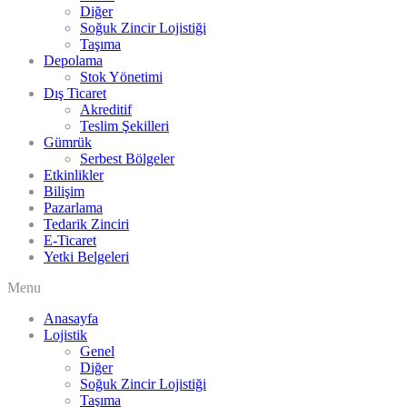
Diğer
Soğuk Zincir Lojistiği
Taşıma
Depolama
Stok Yönetimi
Dış Ticaret
Akreditif
Teslim Şekilleri
Gümrük
Serbest Bölgeler
Etkinlikler
Bilişim
Pazarlama
Tedarik Zinciri
E-Ticaret
Yetki Belgeleri
Menu
Anasayfa
Lojistik
Genel
Diğer
Soğuk Zincir Lojistiği
Taşıma