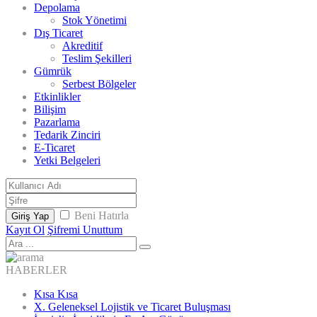
Depolama
Stok Yönetimi
Dış Ticaret
Akreditif
Teslim Şekilleri
Gümrük
Serbest Bölgeler
Etkinlikler
Bilişim
Pazarlama
Tedarik Zinciri
E-Ticaret
Yetki Belgeleri
Beni Hatırla
Giriş Yap
Kayıt Ol
Şifremi Unuttum
HABERLER
Kısa Kısa
X. Geleneksel Lojistik ve Ticaret Buluşması