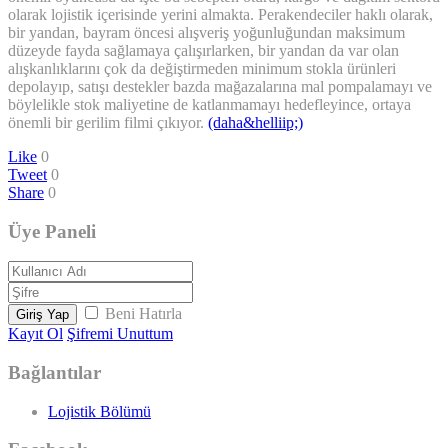
olarak lojistik içerisinde yerini almakta. Perakendeciler haklı olarak,
bir yandan, bayram öncesi alışveriş yoğunluğundan maksimum
düzeyde fayda sağlamaya çalışırlarken, bir yandan da var olan
alışkanlıklarını çok da değiştirmeden minimum stokla ürünleri
depolayıp, satışı destekler bazda mağazalarına mal pompalamayı ve
böylelikle stok maliyetine de katlanmamayı hedefleyince, ortaya
önemli bir gerilim filmi çıkıyor.
(daha&helliip;)
Like
0
Tweet
0
Share
0
Üye Paneli
Beni Hatırla
Giriş Yap
Kayıt Ol
Şifremi Unuttum
Bağlantılar
Lojistik Bölümü