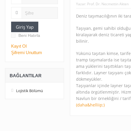
Yazar:
Prof. Dr. Necmettin Akten
Deniz taşımacılığının iki tara
Giriş Yap
Taşıyan, gemi sahibi olduğ
kiralayarak deniz ticareti ya
Beni Hatırla
bilinir.
Kayıt Ol
Şifremi Unuttum
Yükünü taşıtan kimse, tarifel
tramp taşımalarda ise taşıtan
ama yüklerini taşıttıkları ta
farklıdır. Layner taşıyanı ço
BAĞLANTILAR
dökmeyükler.
Taşıyanlar içinde layner taş
Lojistik Bölümü
altında örgütlenmiştir. Hizme
Navlun bir örnekliğini / tarife
(daha&helliip;)