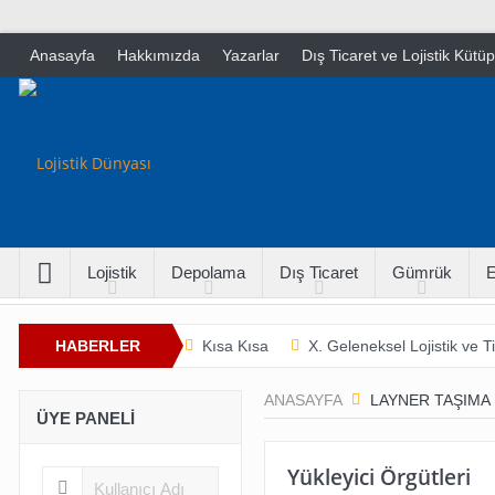
Anasayfa
Hakkımızda
Yazarlar
Dış Ticaret ve Lojistik Kütü
Lojistik
Depolama
Dış Ticaret
Gümrük
E
HABERLER
Kısa Kısa
X. Geleneksel Lojistik ve 
İnsan Hayatını Kurtarmak
Tarladan Ç
ANASAYFA
LAYNER TAŞIMA
ÜYE PANELI
Yükleyici Örgütleri