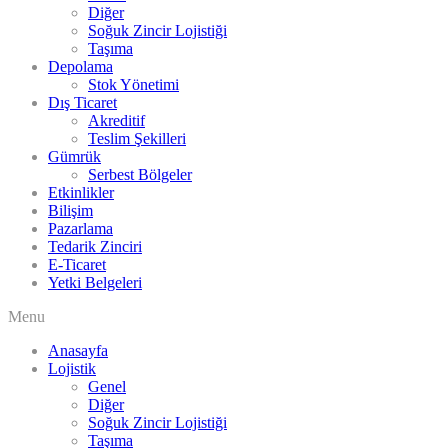
Diğer
Soğuk Zincir Lojistiği
Taşıma
Depolama
Stok Yönetimi
Dış Ticaret
Akreditif
Teslim Şekilleri
Gümrük
Serbest Bölgeler
Etkinlikler
Bilişim
Pazarlama
Tedarik Zinciri
E-Ticaret
Yetki Belgeleri
Menu
Anasayfa
Lojistik
Genel
Diğer
Soğuk Zincir Lojistiği
Taşıma