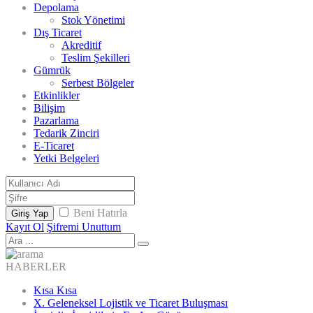
Depolama
Stok Yönetimi
Dış Ticaret
Akreditif
Teslim Şekilleri
Gümrük
Serbest Bölgeler
Etkinlikler
Bilişim
Pazarlama
Tedarik Zinciri
E-Ticaret
Yetki Belgeleri
Beni Hatırla
Giriş Yap
Kayıt Ol
Şifremi Unuttum
HABERLER
Kısa Kısa
X. Geleneksel Lojistik ve Ticaret Buluşması