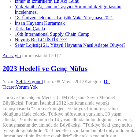
İzmir’in İzmirlilerin En Acı Günü
Yük Sahibi Açısından Taşıyıcı Sorumluluk Sigortasının
İncelenmesi
18. Üniversitelerarası Lojistik Vaka Yarışması 2021
İnsan Hayatını Kurtarmak
Tarladan Çatala
16th International Supply Chain Camp
Neymiş Bu LOJİSTİK ???
Şehir Lojistiği 21. Yüzyıl Hayatına Nasıl Adapte Oluyor?
Anasayfa
forum istanbul 2012
2023 Hedefi ve Genç Nüfus
Yazar:
Şefik Ergönül
Tarih:
08 Mayıs 2012
Kategori:
Dış
Ticaret
Yorum Yok
Türkiye İhracatçılar Meclisi (TİM) Başkanı Sayın Mehmet
Büyükekşi, Forum İstanbul 2012 konferansında yaptığı
konuşmasında “Türkiye’nin genç ve büyük bir nüfusa sahip
olduğunu ifade ederek, Türkiye nüfusunun yarısının, 30 yaşın
altında, 19 milyonunun da 14 yaşın altında bulunduğunu” söylemiş.
Konuşmasının devamında da Büyükekşi, ”Türkiye’deki genç nüfus
iyi eğitildiği takdirde 2023 hedefleri için konulan 500 milyar dolarlık
ihracat hedefinin üzerine çıkabiliriz” diyerek, genç nüfusun