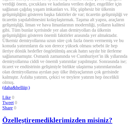
verdiği önem, çocuklara ve kadınlara verilen değer, engelliler için
sağlanan çağdaş yaşam imkanları vs. Hiç şüphesiz bir ülkenin
gelişmişliğini gösteren başka faktörler de var; ticaretin gelişmişliği ve
ticaretin yapılabilmesini kolaylaştırmak. Taşıma alt yapısı, araçların
gelişmişliği, liman ve hava limanlarının modernliği, yolların kalitesi
gibi. Tüm bunlar içerisinde yer alan demiryolları da ülkenin
gelişmişliğini gösteren önemli faktörler arasında yer almaktadır.
Ülkemiz demiryollarına uzun süre çok fazla önem vermemiş ve bu
konuda yatırımların da son derece yüksek olması sebebi ile hep
ileriye dönük hedefler öngörülmüş ancak hatırı sayılır bir ilerleme
sağlanamamıştır. Osmanlı zamanında ve Cumhuriyet’in ilk yıllarında
demiryollarına ciddi ve önemli yatırımlar yapılmıştır. Sonrasında ise;
ticaret ve endüstrinin gelişimiyle birlikte ulaştırma yatırımlarından
olan demiryollarına ayrılan pay ülke ihtiyaçlarının çok gerisinde
kalmıştır. Asfalta yatırım, çekici ve treylere yatırım hep öncelikli
olmuş.
(daha&helliip;)
Like
0
Tweet
0
Share
0
Özelleştiremediklerimizden misiniz?