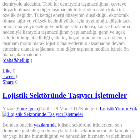
demiryolu alacaktır. Tabii ki; demiryolu taşımacılığının çevreye
duyarlı olması onu diğer taşımacılık türlerinden üstün kılan tek
özellik değildir. Tükettiği enerji düzeyinin düşüklüğü, ekonomik
olması, ağır ve yüksek hacimli yükler için uygunluğu, düşük kaza
oranlarına ve yüksek güvenirliliğe sahip olması, kar ve buzlanma
nedeniyle karayolu taşımacılığının yapılamadığı, gemi ve uçak
seferlerinin iptal edildiği çetin kış koşullarından en az etkilenen
taşımam modu olarak lojistik faaliyetlerinin aksamadan devam
etmesine olanak sağlaması, onu diğer taşımam modları içinde ön
plana çıkarmaktadır.
(daha&helliip;)
Like
0
Tweet
0
Share
0
Lojistik Sektöründe Taşıyıcı İşletmeler
Yazar:
Emre İpekçi
Tarih:
28 Mart 2012
Kategori:
Lojistik
Yorum Yok
Bundan önceki
yazılarımda
lojistik sektörünü irdelerken, son
dönemde globalleşen dünyayla birlikte sektörümüzün de kompleks
bir yapı haline büründüğünü ve bahsedilen hizmetin verilebilmesi