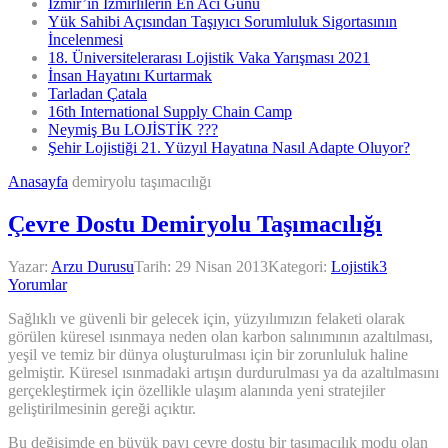
İzmir’in İzmirlilerin En Acı Günü
Yük Sahibi Açısından Taşıyıcı Sorumluluk Sigortasının
İncelenmesi
18. Üniversitelerarası Lojistik Vaka Yarışması 2021
İnsan Hayatını Kurtarmak
Tarladan Çatala
16th International Supply Chain Camp
Neymiş Bu LOJİSTİK ???
Şehir Lojistiği 21. Yüzyıl Hayatına Nasıl Adapte Oluyor?
Anasayfa
demiryolu taşımacılığı
Çevre Dostu Demiryolu Taşımacılığı
Yazar:
Arzu Durusu
Tarih:
29 Nisan 2013
Kategori:
Lojistik
3
Yorumlar
Sağlıklı ve güvenli bir gelecek için, yüzyılımızın felaketi olarak
görülen küresel ısınmaya neden olan karbon salınımının azaltılması,
yeşil ve temiz bir dünya oluşturulması için bir zorunluluk haline
gelmiştir. Küresel ısınmadaki artışın durdurulması ya da azaltılmasını
gerçekleştirmek için özellikle ulaşım alanında yeni stratejiler
geliştirilmesinin gereği açıktır.
Bu değişimde en büyük payı çevre dostu bir taşımacılık modu olan