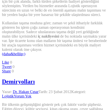
için bir çok alanda, farklı türden şirketlerin faaliyet gösterdiğini
söylemiştim. Verilen bu hizmetler arasında Lojistik operasyon
sürecinin en uzun ve belki de en önemli aşaması malın taşınması ve
bir yerden başka bir yere hasarsız bir şekilde ulaştırılması süreci.
Kullanılan taşıma moduna göre; zaman ve şekil itibariyle farklılık
gösteren bu işlem çoğu zaman operasyonun kendisini
oluşturabiliyor. Sadece uluslararası taşıma değil yeri geldiğinde
malın ülke içerisindeki
iç nakliyesini
de bu noktada saymakta yarar
var. İşte ticarete konu olan malların bir taşıma ünitesi ve beraberinde
bir araçla taşınması verilen hizmet içerisindeki en büyük maliyet
kalemi olarak öne çıkıyor.
(daha&helliip;)
Like
0
Tweet
0
Share
0
Demiryolları
Yazar:
Dr. Hakan Çınar
Tarih:
23 Şubat 2012
Kategori:
Lojistik
Yorum Yok
Bir ülkenin gelişmişliğini gösterir pek çok faktör vardır şüphesiz.
Eğitim düzeyi, kültür seviyesi, kitap okuma oranı, çevre sağlığına