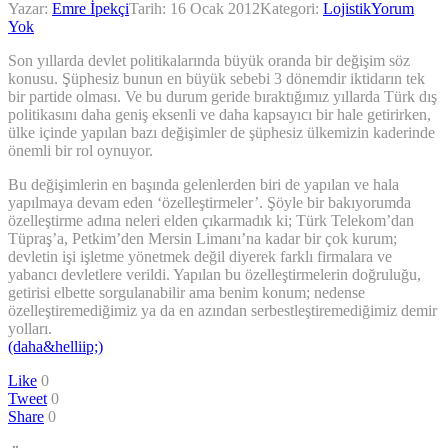
Yazar:
Emre İpekçi
Tarih:
16 Ocak 2012
Kategori:
Lojistik
Yorum
Yok
Son yıllarda devlet politikalarında büyük oranda bir değişim söz
konusu. Şüphesiz bunun en büyük sebebi 3 dönemdir iktidarın tek
bir partide olması. Ve bu durum geride bıraktığımız yıllarda Türk dış
politikasını daha geniş eksenli ve daha kapsayıcı bir hale getirirken,
ülke içinde yapılan bazı değişimler de şüphesiz ülkemizin kaderinde
önemli bir rol oynuyor.
Bu değişimlerin en başında gelenlerden biri de yapılan ve hala
yapılmaya devam eden ‘özelleştirmeler’. Şöyle bir bakıyorumda
özelleştirme adına neleri elden çıkarmadık ki; Türk Telekom’dan
Tüpraş’a, Petkim’den Mersin Limanı’na kadar bir çok kurum;
devletin işi işletme yönetmek değil diyerek farklı firmalara ve
yabancı devletlere verildi. Yapılan bu özelleştirmelerin doğruluğu,
getirisi elbette sorgulanabilir ama benim konum; nedense
özelleştiremediğimiz ya da en azından serbestleştiremediğimiz demir
yolları.
(daha&helliip;)
Like
0
Tweet
0
Share
0