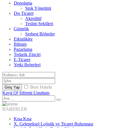
Depolama
Stok Yönetimi
Dış Ticaret
Akreditif
Teslim Şekilleri
Gümrük
Serbest Bölgeler
Etkinlikler
Bilişim
Pazarlama
Tedarik Zinciri
E-Ticaret
Yetki Belgeleri
Beni Hatırla
Giriş Yap
Kayıt Ol
Şifremi Unuttum
HABERLER
Kısa Kısa
X. Geleneksel Lojistik ve Ticaret Buluşması