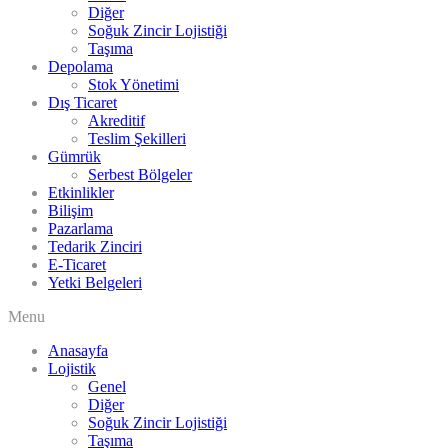
Diğer
Soğuk Zincir Lojistiği
Taşıma
Depolama
Stok Yönetimi
Dış Ticaret
Akreditif
Teslim Şekilleri
Gümrük
Serbest Bölgeler
Etkinlikler
Bilişim
Pazarlama
Tedarik Zinciri
E-Ticaret
Yetki Belgeleri
Menu
Anasayfa
Lojistik
Genel
Diğer
Soğuk Zincir Lojistiği
Taşıma