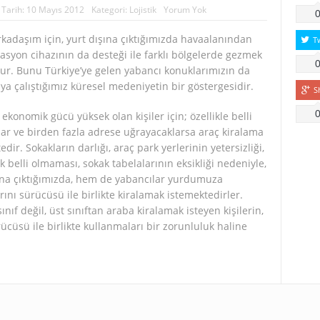
Tarih:
10 Mayıs 2012
Kategori:
Lojistik
Yorum Yok
rkadaşım için, yurt dışına çıktığımızda havaalanından
T
gasyon cihazının da desteği ile farklı bölgelerde gezmek
ur. Bunu Türkiye’ye gelen yabancı konuklarımızın da
a çalıştığımız küresel medeniyetin bir göstergesidir.
S
 ekonomik gücü yüksek olan kişiler için; özellikle belli
lar ve birden fazla adrese uğrayacaklarsa araç kiralama
ir. Sokakların darlığı, araç park yerlerinin yetersizliği,
k belli olmaması, sokak tabelalarının eksikliği nedeniyle,
ına çıktığımızda, hem de yabancılar yurdumuza
rını sürücüsü ile birlikte kiralamak istemektedirler.
nıf değil, üst sınıftan araba kiralamak isteyen kişilerin,
ürücüsü ile birlikte kullanmaları bir zorunluluk haline