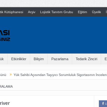
stik Kütüphanesi
Arşiv
Lojistik Tanıtım Grubu
Eğitim
Üyelik
İ
ük
Etkinlikler
Bilişim
Pazarlama
Tedarik Zinciri
E
nü
Yük Sahibi Açısından Taşıyıcı Sorumluluk Sigortasının İncelenme
RALAMA
river
L