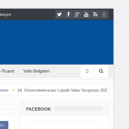
letişim
-Ticaret
Yetki Belgeleri
si
18. Üniversitelerarası Lojistik Vaka Yarışması 2021
İnsan Ha
FACEBOOK
ike