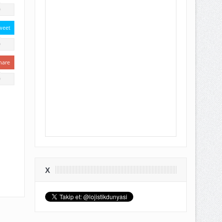
0
weet
0
hare
0
X