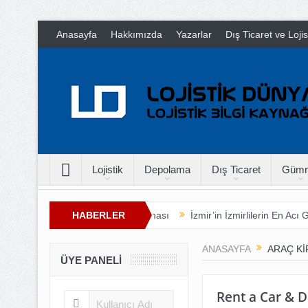
Anasayfa
Hakkımızda
Yazarlar
Dış Ticaret ve Loji
Lojistik
Depolama
Dış Ticaret
Gümr
eneksel Lojistik ve Ticaret Buluşması
HABERLER
İzmir’in İzmirlilerin En Acı Gü
ANASAYFA
ARAÇ KI
ÜYE PANELI
Rent a Car & D