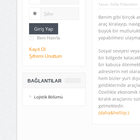
Yazar:
Atilla Yıldıztekin
Benim gibi birçok a
araç kiralayıp, navi
Giriş Yap
büyük bir mutlulukt
yapabilmesi ulaşmay
Beni Hatırla
Kayıt Ol
Sosyal seviyesi veya
Şifremi Unuttum
bir bölgede kalacak
bir kabusa dönmekted
adreslerin net olara
hem bizler yurt dış
BAĞLANTILAR
geldiklerinde araçla
Özellikle ekonomik sı
Lojistik Bölümü
kiralık araçlarını s
gelmektedir.
(daha&helliip;)