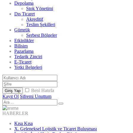
Depolama
Stok Yönetimi
Dış Ticaret
Akreditif
Teslim Şekilleri
Gümrük
Serbest Bölgeler
Etkinlikler
Bilişim
Pazarlama
Tedarik Zinciri
E-Ticaret
Yetki Belgeleri
Beni Hatırla
Giriş Yap
Kayıt Ol
Şifremi Unuttum
HABERLER
Kısa Kısa
X. Geleneksel Lojistik ve Ticaret Buluşması