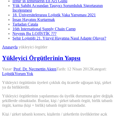
İzmir’in İzmirlilerin En Acı Günü
Yük Sahibi Açısından Taşıyıcı Sorumluluk Sigortasının
İncelenmesi
18. Üniversitelerarası Lojistik Vaka Yarışması 2021
İnsan Hayatını Kurtarmak
Tarladan Çatala
16th International Supply Chain Camp
Neymiş Bu LOJİSTİK ???
Şehir Lojistiği 21. Yüzyıl Hayatına Nasıl Adapte Oluyor?
Anasayfa
yükleyici örgütler
Yükleyici Örgütlerinin Yapısı
Yazar:
Prof. Dr. Necmettin Akten
Tarih:
12 Nisan 2012
Kategori:
Lojistik
Yorum Yok
Yükleyici örgütünün üyeleri çokluk dış ticaretle uğraşan kişi, şirket
ya da birliklerdir.
Yükleyici örgütlerinin yapılanması da üyelik durumuna göre değişik
şekillerde olmaktadır. Bunlar, kişi / şirket tabanlı örgüt, birlik tabanlı
örgüt, karma (kişi + birlik) tabanlı örgüt tarzındadır.
Kişi / şirket tabanlı konsey, kişilerin / şirketlerin üyeliklerine açık