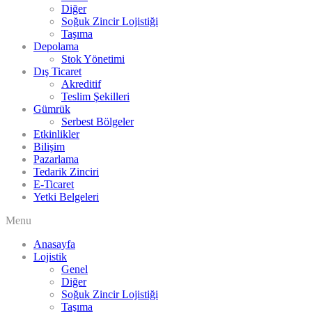
Diğer
Soğuk Zincir Lojistiği
Taşıma
Depolama
Stok Yönetimi
Dış Ticaret
Akreditif
Teslim Şekilleri
Gümrük
Serbest Bölgeler
Etkinlikler
Bilişim
Pazarlama
Tedarik Zinciri
E-Ticaret
Yetki Belgeleri
Menu
Anasayfa
Lojistik
Genel
Diğer
Soğuk Zincir Lojistiği
Taşıma