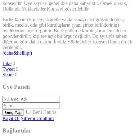
konseydir. Üye sayıları genellikle daha kabarıktır. Örnek olarak,
Hollanda Yükleyiciler Konseyi gösterilebilir.
Birlik tabanlı konsey, ticaretle ya da sanayi ile uğraşan dernek,
birlik, meclis, oda gibi kuruluşların (yani şirket birliklerinin)
üyeliklerine açık örgüttür. Bu örgütlerde kuruluşların temsilcileri
görevlendirilir; kişilere açık bir örgüt değildir. Dolayısıyla tabanı
diğerine göre daha dardır. İngiliz Yükleyiciler Konseyi buna örnek
verilebilir.
(daha&helliip;)
Like
0
Tweet
0
Share
0
Üye Paneli
Beni Hatırla
Giriş Yap
Kayıt Ol
Şifremi Unuttum
Bağlantılar