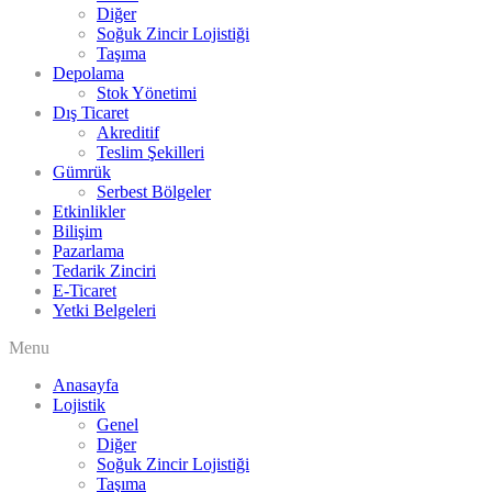
Diğer
Soğuk Zincir Lojistiği
Taşıma
Depolama
Stok Yönetimi
Dış Ticaret
Akreditif
Teslim Şekilleri
Gümrük
Serbest Bölgeler
Etkinlikler
Bilişim
Pazarlama
Tedarik Zinciri
E-Ticaret
Yetki Belgeleri
Menu
Anasayfa
Lojistik
Genel
Diğer
Soğuk Zincir Lojistiği
Taşıma