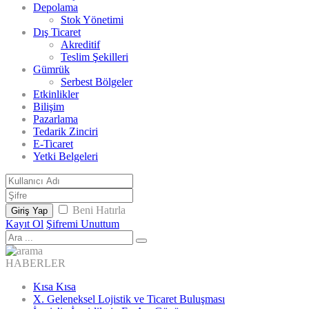
Depolama
Stok Yönetimi
Dış Ticaret
Akreditif
Teslim Şekilleri
Gümrük
Serbest Bölgeler
Etkinlikler
Bilişim
Pazarlama
Tedarik Zinciri
E-Ticaret
Yetki Belgeleri
Beni Hatırla
Giriş Yap
Kayıt Ol
Şifremi Unuttum
HABERLER
Kısa Kısa
X. Geleneksel Lojistik ve Ticaret Buluşması