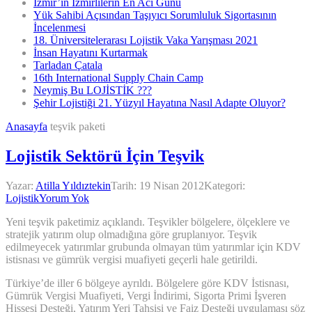
İzmir’in İzmirlilerin En Acı Günü
Yük Sahibi Açısından Taşıyıcı Sorumluluk Sigortasının
İncelenmesi
18. Üniversitelerarası Lojistik Vaka Yarışması 2021
İnsan Hayatını Kurtarmak
Tarladan Çatala
16th International Supply Chain Camp
Neymiş Bu LOJİSTİK ???
Şehir Lojistiği 21. Yüzyıl Hayatına Nasıl Adapte Oluyor?
Anasayfa
teşvik paketi
Lojistik Sektörü İçin Teşvik
Yazar:
Atilla Yıldıztekin
Tarih:
19 Nisan 2012
Kategori:
Lojistik
Yorum Yok
Yeni teşvik paketimiz açıklandı. Teşvikler bölgelere, ölçeklere ve
stratejik yatırım olup olmadığına göre gruplanıyor. Teşvik
edilmeyecek yatırımlar grubunda olmayan tüm yatırımlar için KDV
istisnası ve gümrük vergisi muafiyeti geçerli hale getirildi.
Türkiye’de iller 6 bölgeye ayrıldı. Bölgelere göre KDV İstisnası,
Gümrük Vergisi Muafiyeti, Vergi İndirimi, Sigorta Primi İşveren
Hissesi Desteği, Yatırım Yeri Tahsisi ve Faiz Desteği uygulaması söz