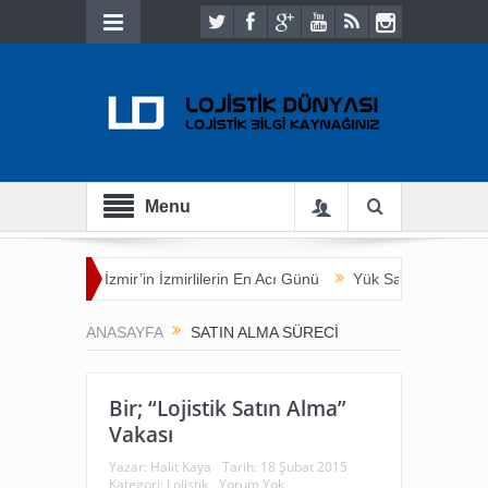
Menu
Buluşması
İzmir’in İzmirlilerin En Acı Günü
Yük Sahibi Açısından 
ANASAYFA
SATIN ALMA SÜRECI
Bir; “Lojistik Satın Alma”
Vakası
Yazar:
Halit Kaya
Tarih:
18 Şubat 2015
Kategori:
Lojistik
Yorum Yok