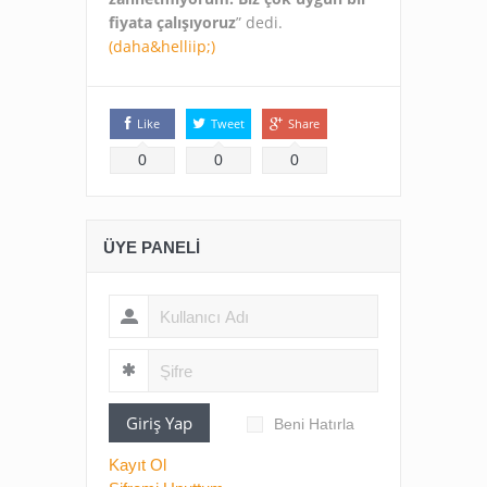
fiyata çalışıyoruz
” dedi.
(daha&helliip;)
Like
Tweet
Share
0
0
0
ÜYE PANELI
Giriş Yap
Beni Hatırla
Kayıt Ol