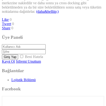
merkezine nakledilir ve daha sonra ya cross docking gibi
bekletilmeden ya da bir süre bekletildikten sonra satış veya tüketim
noktalarına dağıtılırlar.
(daha&helliip;)
Like
0
Tweet
0
Share
0
Üye Paneli
Beni Hatırla
Giriş Yap
Kayıt Ol
Şifremi Unuttum
Bağlantılar
Lojistik Bölümü
Facebook