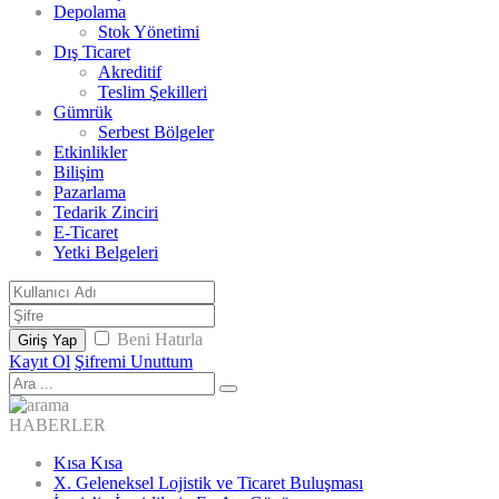
Depolama
Stok Yönetimi
Dış Ticaret
Akreditif
Teslim Şekilleri
Gümrük
Serbest Bölgeler
Etkinlikler
Bilişim
Pazarlama
Tedarik Zinciri
E-Ticaret
Yetki Belgeleri
Beni Hatırla
Giriş Yap
Kayıt Ol
Şifremi Unuttum
HABERLER
Kısa Kısa
X. Geleneksel Lojistik ve Ticaret Buluşması