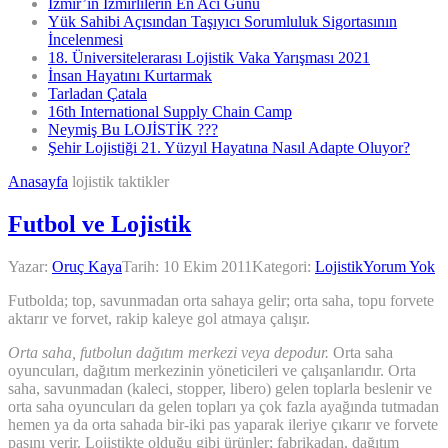
İzmir’in İzmirlilerin En Acı Günü
Yük Sahibi Açısından Taşıyıcı Sorumluluk Sigortasının
İncelenmesi
18. Üniversitelerarası Lojistik Vaka Yarışması 2021
İnsan Hayatını Kurtarmak
Tarladan Çatala
16th International Supply Chain Camp
Neymiş Bu LOJİSTİK ???
Şehir Lojistiği 21. Yüzyıl Hayatına Nasıl Adapte Oluyor?
Anasayfa
lojistik taktikler
Futbol ve Lojistik
Yazar:
Oruç Kaya
Tarih:
10 Ekim 2011
Kategori:
Lojistik
Yorum Yok
Futbolda; top, savunmadan orta sahaya gelir; orta saha, topu forvete
aktarır ve forvet, rakip kaleye gol atmaya çalışır.
Orta saha, futbolun dağıtım merkezi veya depodur.
Orta saha
oyuncuları, dağıtım merkezinin yöneticileri ve çalışanlarıdır. Orta
saha, savunmadan (kaleci, stopper, libero) gelen toplarla beslenir ve
orta saha oyuncuları da gelen topları ya çok fazla ayağında tutmadan
hemen ya da orta sahada bir-iki pas yaparak ileriye çıkarır ve forvete
pasını verir. Lojistikte olduğu gibi ürünler; fabrikadan, dağıtım