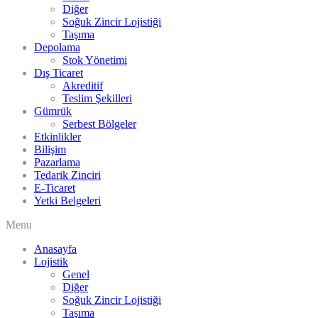
Diğer
Soğuk Zincir Lojistiği
Taşıma
Depolama
Stok Yönetimi
Dış Ticaret
Akreditif
Teslim Şekilleri
Gümrük
Serbest Bölgeler
Etkinlikler
Bilişim
Pazarlama
Tedarik Zinciri
E-Ticaret
Yetki Belgeleri
Menu
Anasayfa
Lojistik
Genel
Diğer
Soğuk Zincir Lojistiği
Taşıma