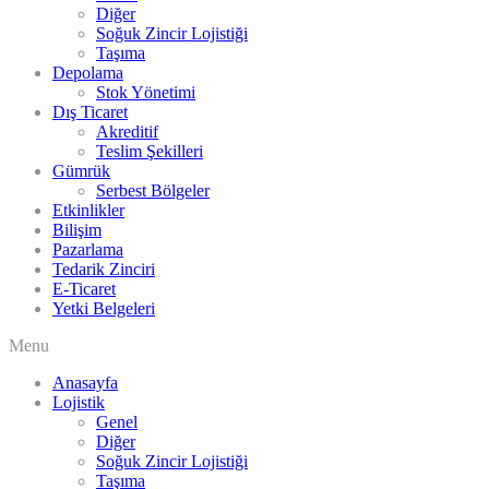
Diğer
Soğuk Zincir Lojistiği
Taşıma
Depolama
Stok Yönetimi
Dış Ticaret
Akreditif
Teslim Şekilleri
Gümrük
Serbest Bölgeler
Etkinlikler
Bilişim
Pazarlama
Tedarik Zinciri
E-Ticaret
Yetki Belgeleri
Menu
Anasayfa
Lojistik
Genel
Diğer
Soğuk Zincir Lojistiği
Taşıma