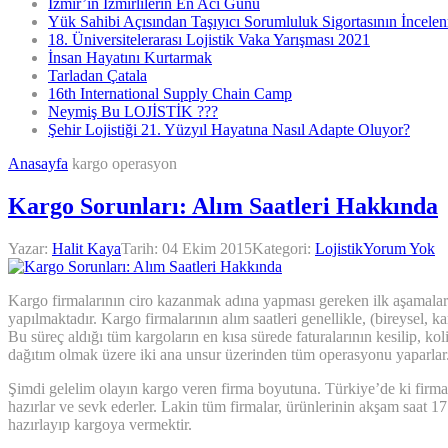
İzmir’in İzmirlilerin En Acı Günü
Yük Sahibi Açısından Taşıyıcı Sorumluluk Sigortasının İncele
18. Üniversitelerarası Lojistik Vaka Yarışması 2021
İnsan Hayatını Kurtarmak
Tarladan Çatala
16th International Supply Chain Camp
Neymiş Bu LOJİSTİK ???
Şehir Lojistiği 21. Yüzyıl Hayatına Nasıl Adapte Oluyor?
Anasayfa
kargo operasyon
Kargo Sorunları: Alım Saatleri Hakkında
Yazar:
Halit Kaya
Tarih:
04 Ekim 2015
Kategori:
Lojistik
Yorum Yok
Kargo firmalarının ciro kazanmak adına yapması gereken ilk aşamalarda
yapılmaktadır. Kargo firmalarının alım saatleri genellikle, (bireysel, k
Bu süreç aldığı tüm kargoların en kısa sürede faturalarının kesilip, ko
dağıtım olmak üzere iki ana unsur üzerinden tüm operasyonu yaparlar
Şimdi gelelim olayın kargo veren firma boyutuna. Türkiye’de ki firmal
hazırlar ve sevk ederler. Lakin tüm firmalar, ürünlerinin akşam saat 17.
hazırlayıp kargoya vermektir.