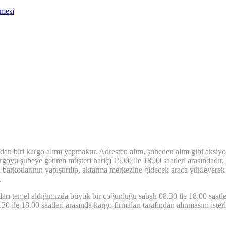
nmesi
n biri kargo alımı yapmaktır. Adresten alım, şubeden alım gibi aksiyonl
argoyu şubeye getiren müşteri hariç) 15.00 ile 18.00 saatleri arasındadır. 
li barkotlarının yapıştırılıp, aktarma merkezine gidecek araca yükleyerek
.
arı temel aldığımızda büyük bir çoğunluğu sabah 08.30 ile 18.00 saatler
30 ile 18.00 saatleri arasında kargo firmaları tarafından alınmasını ister