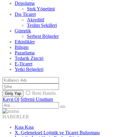
Depolama
Stok Yönetimi
Dış Ticaret
Akreditif
Teslim Şekilleri
Gümrük
Serbest Bölgeler
Etkinlikler
Bilişim
Pazarlama
Tedarik Zinciri
E-Ticaret
Yetki Belgeleri
Beni Hatırla
Giriş Yap
Kayıt Ol
Şifremi Unuttum
HABERLER
Kısa Kısa
X. Geleneksel Lojistik ve Ticaret Buluşması