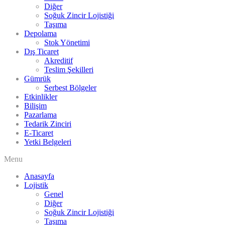
Diğer
Soğuk Zincir Lojistiği
Taşıma
Depolama
Stok Yönetimi
Dış Ticaret
Akreditif
Teslim Şekilleri
Gümrük
Serbest Bölgeler
Etkinlikler
Bilişim
Pazarlama
Tedarik Zinciri
E-Ticaret
Yetki Belgeleri
Menu
Anasayfa
Lojistik
Genel
Diğer
Soğuk Zincir Lojistiği
Taşıma