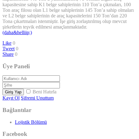
kapasitesine sahip K1 belge sahiplerinin 110 Ton’a çıkmaları, 100
Ton araç filosu olan L1 belge sahiplerinin 145 Ton’a sahip olmaları
ve L2 belge sahiplerinin de araç kapasitelerini 150 Ton’dan 220
Tona çıkartmaları istenmiştir. İşe giriş zorlaştırılmış olup mevcut
şirketlerin teşvik edilmesi amaçlanmaktadır.
(daha&helliip;)
Like
0
Tweet
0
Share
0
Üye Paneli
Beni Hatırla
Giriş Yap
Kayıt Ol
Şifremi Unuttum
Bağlantılar
Lojistik Bölümü
Facebook