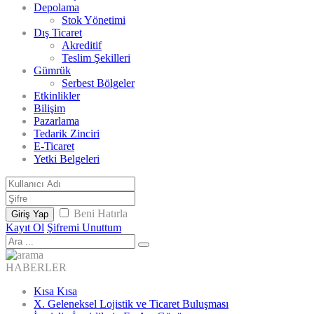
Depolama
Stok Yönetimi
Dış Ticaret
Akreditif
Teslim Şekilleri
Gümrük
Serbest Bölgeler
Etkinlikler
Bilişim
Pazarlama
Tedarik Zinciri
E-Ticaret
Yetki Belgeleri
Beni Hatırla
Giriş Yap
Kayıt Ol
Şifremi Unuttum
HABERLER
Kısa Kısa
X. Geleneksel Lojistik ve Ticaret Buluşması