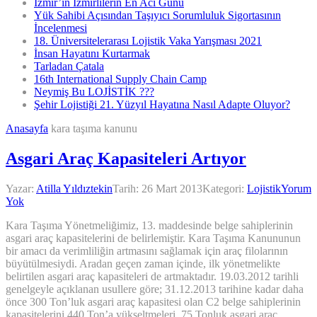
İzmir’in İzmirlilerin En Acı Günü
Yük Sahibi Açısından Taşıyıcı Sorumluluk Sigortasının
İncelenmesi
18. Üniversitelerarası Lojistik Vaka Yarışması 2021
İnsan Hayatını Kurtarmak
Tarladan Çatala
16th International Supply Chain Camp
Neymiş Bu LOJİSTİK ???
Şehir Lojistiği 21. Yüzyıl Hayatına Nasıl Adapte Oluyor?
Anasayfa
kara taşıma kanunu
Asgari Araç Kapasiteleri Artıyor
Yazar:
Atilla Yıldıztekin
Tarih:
26 Mart 2013
Kategori:
Lojistik
Yorum
Yok
Kara Taşıma Yönetmeliğimiz, 13. maddesinde belge sahiplerinin
asgari araç kapasitelerini de belirlemiştir. Kara Taşıma Kanununun
bir amacı da verimliliğin artmasını sağlamak için araç filolarının
büyütülmesiydi. Aradan geçen zaman içinde, ilk yönetmelikte
belirtilen asgari araç kapasiteleri de artmaktadır. 19.03.2012 tarihli
genelgeyle açıklanan usullere göre; 31.12.2013 tarihine kadar daha
önce 300 Ton’luk asgari araç kapasitesi olan C2 belge sahiplerinin
kapasitelerini 440 Ton’a yükseltmeleri, 75 Tonluk asgari araç