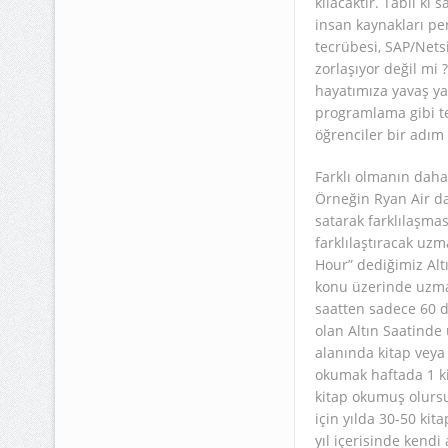
kılacaktır. Tabii ki
insan kaynakları pers
tecrübesi, SAP/Netsi
zorlaşıyor değil mi 
hayatımıza yavaş yav
programlama gibi te
öğrenciler bir adım 
Farklı olmanın daha
Örneğin Ryan Air dah
satarak farklılaşma
farklılaştıracak uzm
Hour” dediğimiz Altı
konu üzerinde uzman
saatten sadece 60 d
olan Altın Saatinde 
alanında kitap veya
okumak haftada 1 ki
kitap okumuş olursu
için yılda 30-50 kit
yıl içerisinde kendi