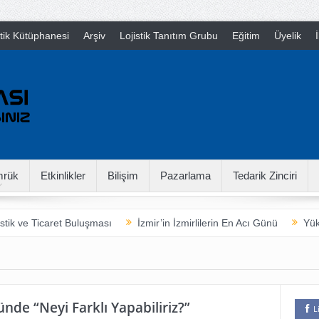
stik Kütüphanesi
Arşiv
Lojistik Tanıtım Grubu
Eğitim
Üyelik
İ
rük
Etkinlikler
Bilişim
Pazarlama
Tedarik Zinciri
stik ve Ticaret Buluşması
İzmir’in İzmirlilerin En Acı Günü
Yük
arladan Çatala
16th International Supply Chain Camp
Neymiş
ünde “Neyi Farklı Yapabiliriz?”
L