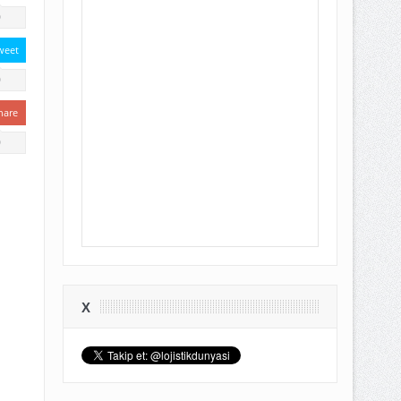
0
weet
0
hare
0
X