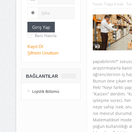
Yazar:
Tolga Irmak
Tar
Giriş Yap
Beni Hatırla
Kayıt Ol
Şifremi Unuttum
yapabilirim?” sorusu
araştırmalarla kanıt
öğrencilerinin iş ha
BAĞLANTILAR
Bunun öne çıkan en
Peki “Neyi farklı ya
Lojistik Bölümü
“Kaizen” derdim. “Ka
iyileşme süreci, he
neye sahip isek, onu
ise mevcut durumda
Matematiksel model
yoğun kullanıldığı 