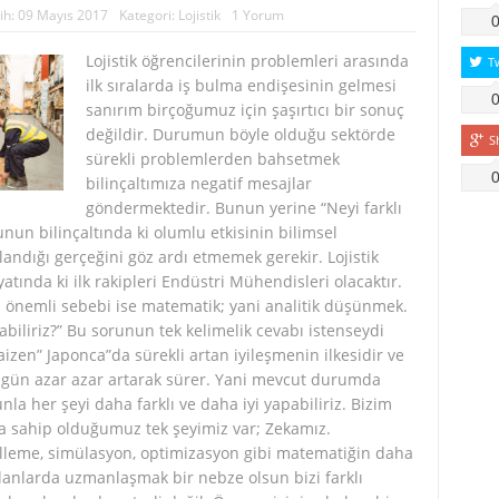
ih:
09 Mayıs 2017
Kategori:
Lojistik
1 Yorum
Lojistik öğrencilerinin problemleri arasında
T
ilk sıralarda iş bulma endişesinin gelmesi
sanırım birçoğumuz için şaşırtıcı bir sonuç
değildir. Durumun böyle olduğu sektörde
S
sürekli problemlerden bahsetmek
bilinçaltımıza negatif mesajlar
göndermektedir. Bunun yerine “Neyi farklı
nun bilinçaltında ki olumlu etkisinin bilimsel
landığı gerçeğini göz ardı etmemek gerekir. Lojistik
yatında ki ilk rakipleri Endüstri Mühendisleri olacaktır.
 önemli sebebi ise matematik; yani analitik düşünmek.
pabiliriz?” Bu sorunun tek kelimelik cevabı istenseydi
izen” Japonca”da sürekli artan iyileşmenin ilkesidir ve
r gün azar azar artarak sürer. Yani mevcut durumda
nla her şeyi daha farklı ve daha iyi yapabiliriz. Bizim
 sahip olduğumuz tek şeyimiz var; Zekamız.
leme, simülasyon, optimizasyon gibi matematiğin daha
alanlarda uzmanlaşmak bir nebze olsun bizi farklı