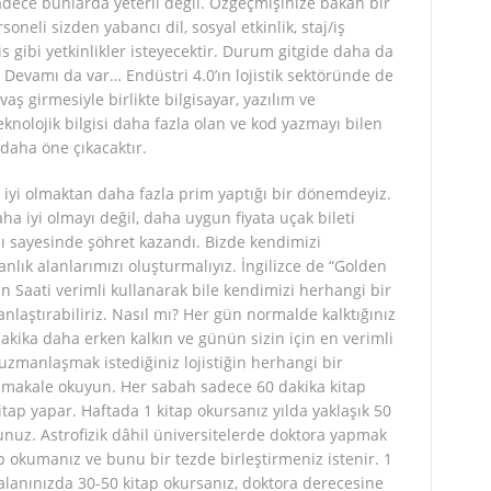
 sadece bunlarda yeterli değil. Özgeçmişinize bakan bir
oneli sizden yabancı dil, sosyal etkinlik, staj/iş
s gibi yetkinlikler isteyecektir. Durum gitgide daha da
? Devamı da var… Endüstri 4.0’ın lojistik sektöründe de
aş girmesiyle birlikte bilgisayar, yazılım ve
knolojik bilgisi daha fazla olan ve kod yazmayı bilen
daha öne çıkacaktır.
 iyi olmaktan daha fazla prim yaptığı bir dönemdeyiz.
a iyi olmayı değil, daha uygun fiyata uçak bileti
sı sayesinde şöhret kazandı. Bizde kendimizi
anlık alanlarımızı oluşturmalıyız. İngilizce de “Golden
n Saati verimli kullanarak bile kendimizi herhangi bir
laştırabiliriz. Nasıl mı? Her gün normalde kalktığınız
akika daha erken kalkın ve günün sizin için en verimli
uzmanlaşmak istediğiniz lojistiğin herhangi bir
 makale okuyun. Her sabah sadece 60 dakika kitap
tap yapar. Haftada 1 kitap okursanız yılda yaklaşık 50
nuz. Astrofizik dâhil üniversitelerde doktora yapmak
ap okumanız ve bunu bir tezde birleştirmeniz istenir. 1
 alanınızda 30-50 kitap okursanız, doktora derecesine