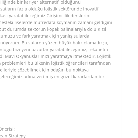
ciliğinde bir kariyer alternatifi olduğunu
rsatların fazla olduğu lojistik sektöründe inovatif
kası yaratabileceğimiz Girişimcilik derslerini
mesleki liselerde müfredata koymanın zamanı geldiğini
t durumda sektörün köpek balinalarıyla dolu Kızıl
muzu ve fark yaratmak için yanlış sularda
üyorum. Bu sularda yüzen büyük balık olamadıkça,
rluğu bizi yeni pazarlar yaratabileceğimiz, rekabetin
i Mavi Okyanuslarımızı yaratmaya itmektedir. Lojistik
problemleri bu ülkenin lojistik öğrencileri tarafından
delleriyle çözebilmek için odağın bu noktaya
geleceğimiz adına verilmiş en güzel kararlardan biri
Önerisi:
ean Strategy