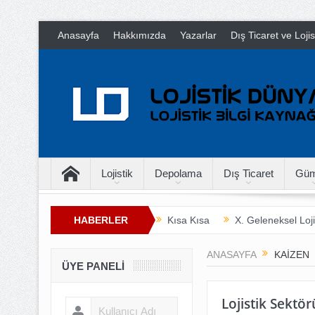
Anasayfa
Hakkımızda
Yazarlar
Dış Ticaret ve Loji
Lojistik
Depolama
Dış Ticaret
Güm
HABERLER
Kısa Kısa
X. Geleneksel Loji
İnsan Hayatını Kurtarmak
T
ANASAYFA
KAIZEN
ÜYE PANELI
Lojistik Sektör