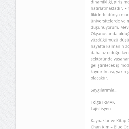
dinamikliği, girişim
hatırlatmaktadır. Fı
fikirlerle dünya mar
üniversitelerde ve 
düşünüyorum. Mevcu
Okyanusunda olduğu
yüzdüğümüzü düşün
hayatta kalmanın zo
daha az olduğu kend
sektöründe yaşanan 
geliştirilecek iş mo
kaydırılması, yakın 
olacaktır.
Saygılarımla…
Tolga IRMAK
Lojistisyen
Kaynaklar ve Kitap 
Chan Kim – Blue Oc