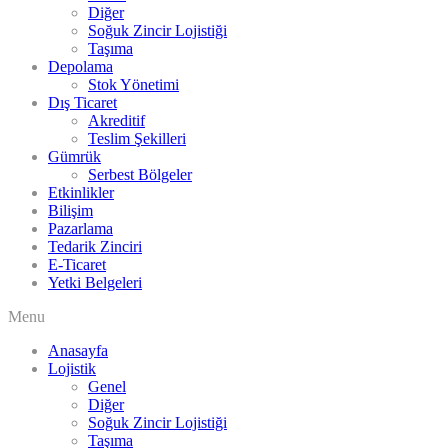
Diğer
Soğuk Zincir Lojistiği
Taşıma
Depolama
Stok Yönetimi
Dış Ticaret
Akreditif
Teslim Şekilleri
Gümrük
Serbest Bölgeler
Etkinlikler
Bilişim
Pazarlama
Tedarik Zinciri
E-Ticaret
Yetki Belgeleri
Menu
Anasayfa
Lojistik
Genel
Diğer
Soğuk Zincir Lojistiği
Taşıma