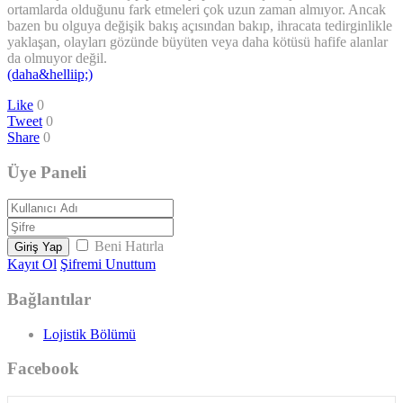
ortamlarda olduğunu fark etmeleri çok uzun zaman almıyor. Ancak
bazen bu olguya değişik bakış açısından bakıp, ihracata tedirginlikle
yaklaşan, olayları gözünde büyüten veya daha kötüsü hafife alanlar
da olmuyor değil.
(daha&helliip;)
Like
0
Tweet
0
Share
0
Üye Paneli
Beni Hatırla
Giriş Yap
Kayıt Ol
Şifremi Unuttum
Bağlantılar
Lojistik Bölümü
Facebook