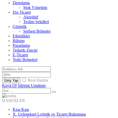
Depolama
Stok Yönetimi
Dış Ticaret
Akreditif
Teslim Şekilleri
Gümrük
Serbest Bölgeler
Etkinlikler
Bilişim
Pazarlama
Tedarik Zinciri
E-Ticaret
Yetki Belgeleri
Beni Hatırla
Giriş Yap
Kayıt Ol
Şifremi Unuttum
HABERLER
Kısa Kısa
X. Geleneksel Lojistik ve Ticaret Buluşması