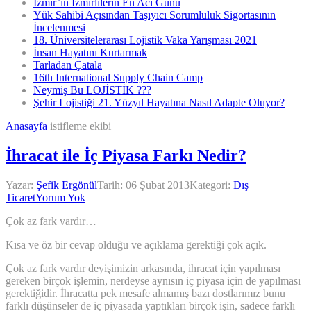
İzmir’in İzmirlilerin En Acı Günü
Yük Sahibi Açısından Taşıyıcı Sorumluluk Sigortasının
İncelenmesi
18. Üniversitelerarası Lojistik Vaka Yarışması 2021
İnsan Hayatını Kurtarmak
Tarladan Çatala
16th International Supply Chain Camp
Neymiş Bu LOJİSTİK ???
Şehir Lojistiği 21. Yüzyıl Hayatına Nasıl Adapte Oluyor?
Anasayfa
istifleme ekibi
İhracat ile İç Piyasa Farkı Nedir?
Yazar:
Şefik Ergönül
Tarih:
06 Şubat 2013
Kategori:
Dış
Ticaret
Yorum Yok
Çok az fark vardır…
Kısa ve öz bir cevap olduğu ve açıklama gerektiği çok açık.
Çok az fark vardır deyişimizin arkasında, ihracat için yapılması
gereken birçok işlemin, nerdeyse aynısın iç piyasa için de yapılması
gerektiğidir. İhracatta pek mesafe almamış bazı dostlarımız bunu
farklı düşünseler de iç piyasada yaptıkları birçok işin, sadece farklı