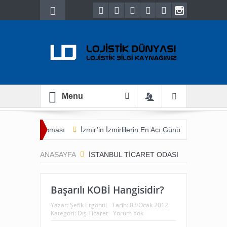
Menu
e Ticaret Buluşması
İzmir’in İzmirlilerin En Acı Günü
Yük Sahibi 
ANASAYFA
ISTANBUL TICARET ODASI
Başarılı KOBİ Hangisidir?
Yazar:
Şefik Ergönül
Tarih:
03 Ocak 2012
Kategori:
Dış Ticaret
Yorum Yok