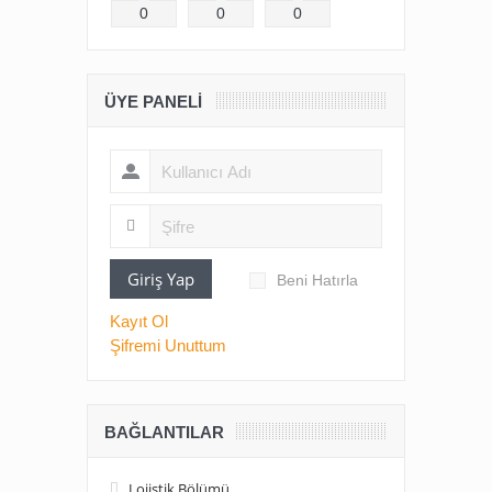
0
0
0
ÜYE PANELI
Giriş Yap
Beni Hatırla
Kayıt Ol
Şifremi Unuttum
BAĞLANTILAR
Lojistik Bölümü