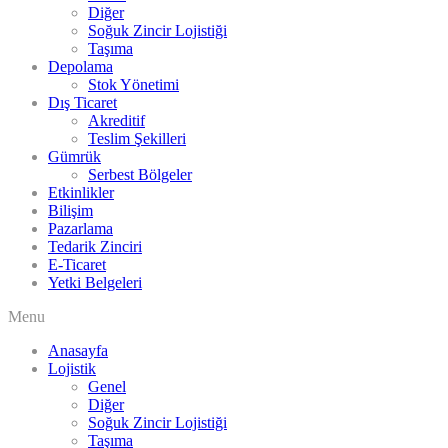
Diğer
Soğuk Zincir Lojistiği
Taşıma
Depolama
Stok Yönetimi
Dış Ticaret
Akreditif
Teslim Şekilleri
Gümrük
Serbest Bölgeler
Etkinlikler
Bilişim
Pazarlama
Tedarik Zinciri
E-Ticaret
Yetki Belgeleri
Menu
Anasayfa
Lojistik
Genel
Diğer
Soğuk Zincir Lojistiği
Taşıma