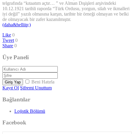
telgrafında “kıtaatım açtır… ” ve Alman Dışişleri arşivindeki
10.12.1921 tarihli raporda “Türk Ordusu, yorgun, silah ve ikmalleri
iyi değil” yazılı olmasına karşın, tarihte bir örneği olmayan ve belki
de olmayacak bir zafer kazanılmıştır.
(daha&helliip;)
Like
0
Tweet
0
Share
0
Üye Paneli
Beni Hatırla
Giriş Yap
Kayıt Ol
Şifremi Unuttum
Bağlantılar
Lojistik Bölümü
Facebook