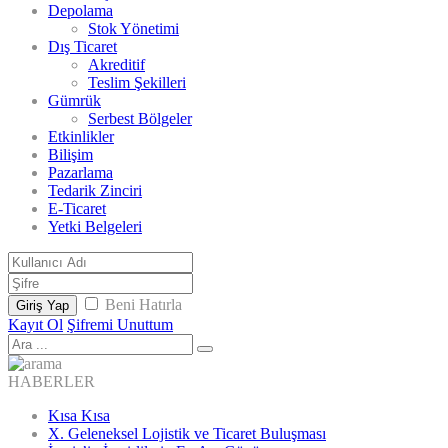
Depolama
Stok Yönetimi
Dış Ticaret
Akreditif
Teslim Şekilleri
Gümrük
Serbest Bölgeler
Etkinlikler
Bilişim
Pazarlama
Tedarik Zinciri
E-Ticaret
Yetki Belgeleri
Beni Hatırla
Giriş Yap
Kayıt Ol
Şifremi Unuttum
HABERLER
Kısa Kısa
X. Geleneksel Lojistik ve Ticaret Buluşması