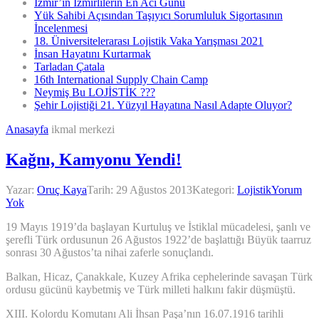
İzmir’in İzmirlilerin En Acı Günü
Yük Sahibi Açısından Taşıyıcı Sorumluluk Sigortasının
İncelenmesi
18. Üniversitelerarası Lojistik Vaka Yarışması 2021
İnsan Hayatını Kurtarmak
Tarladan Çatala
16th International Supply Chain Camp
Neymiş Bu LOJİSTİK ???
Şehir Lojistiği 21. Yüzyıl Hayatına Nasıl Adapte Oluyor?
Anasayfa
ikmal merkezi
Kağnı, Kamyonu Yendi!
Yazar:
Oruç Kaya
Tarih:
29 Ağustos 2013
Kategori:
Lojistik
Yorum
Yok
19 Mayıs 1919’da başlayan Kurtuluş ve İstiklal mücadelesi, şanlı ve
şerefli Türk ordusunun 26 Ağustos 1922’de başlattığı Büyük taarruz
sonrası 30 Ağustos’ta nihai zaferle sonuçlandı.
Balkan, Hicaz, Çanakkale, Kuzey Afrika cephelerinde savaşan Türk
ordusu gücünü kaybetmiş ve Türk milleti halkını fakir düşmüştü.
XIII. Kolordu Komutanı Ali İhsan Paşa’nın 16.07.1916 tarihli