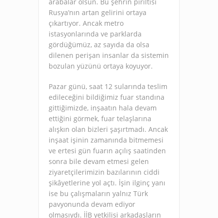
arabalar olsun. Bu şehrin pırıltısı
Rusya’nın artan gelirini ortaya
çıkartıyor. Ancak metro
istasyonlarında ve parklarda
gördüğümüz, az sayıda da olsa
dilenen perişan insanlar da sistemin
bozulan yüzünü ortaya koyuyor.
Pazar günü, saat 12 sularında teslim
edileceğini bildiğimiz fuar standına
gittiğimizde, inşaatın hala devam
ettiğini görmek, fuar telaşlarına
alışkın olan bizleri şaşırtmadı. Ancak
inşaat işinin zamanında bitmemesi
ve ertesi gün fuarın açılış saatinden
sonra bile devam etmesi gelen
ziyaretçilerimizin bazılarının ciddi
şikâyetlerine yol açtı. İşin ilginç yanı
ise bu çalışmaların yalnız Türk
pavyonunda devam ediyor
olmasıydı. İİB yetkilisi arkadaşların