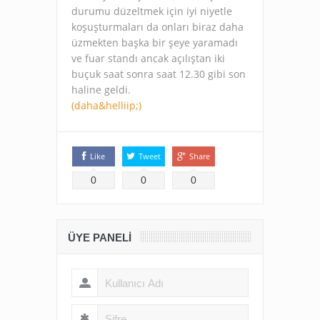
durumu düzeltmek için iyi niyetle
koşuşturmaları da onları biraz daha
üzmekten başka bir şeye yaramadı
ve fuar standı ancak açılıştan iki
buçuk saat sonra saat 12.30 gibi son
haline geldi.
(daha&helliip;)
Like
Tweet
Share
0
0
0
ÜYE PANELI