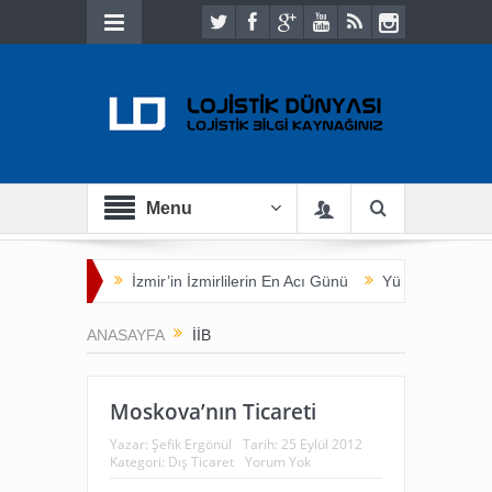
Menu
et Buluşması
İzmir’in İzmirlilerin En Acı Günü
Yük Sahibi Açısın
ANASAYFA
IIB
Moskova’nın Ticareti
Yazar:
Şefik Ergönül
Tarih:
25 Eylül 2012
Kategori:
Dış Ticaret
Yorum Yok