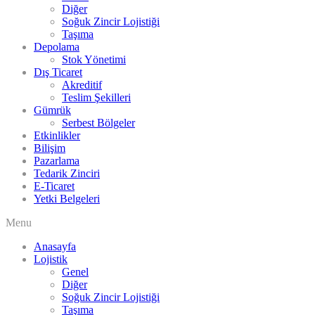
Diğer
Soğuk Zincir Lojistiği
Taşıma
Depolama
Stok Yönetimi
Dış Ticaret
Akreditif
Teslim Şekilleri
Gümrük
Serbest Bölgeler
Etkinlikler
Bilişim
Pazarlama
Tedarik Zinciri
E-Ticaret
Yetki Belgeleri
Menu
Anasayfa
Lojistik
Genel
Diğer
Soğuk Zincir Lojistiği
Taşıma