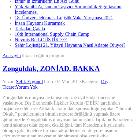
İzmir’in İzmirlilerin En Acı Günü
Yük Sahibi Açısından Taşıyıcı Sorumluluk Sigortasının
İncelenmesi
18. Üniversitelerarası Lojistik Vaka Yarışması 2021
İnsan Hayatını Kurtarmak
Tarladan Çatala
16th International Supply Chain Camp
Neymiş Bu LOJİSTİK ???
Şehir Lojistiği 21. Yüzyıl Hayatına Nasıl Adapte Oluyor?
Anasayfa
ihracat eğitim programı
Zonguldak, ZONİAD, BAKKA
Yazar:
Şefik Ergönül
Tarih:
07 Mart 2013
Kategori:
Dış
Ticaret
Yorum Yok
Zonguldak iş dünyası ile tanışmamız iki yıl kadar öncesine
yaslanıyor. Dış Ekonomik İlişkiler Kurulu (DEİK) tarafından
organize edilen ve Akbank tarafından sponsorluğu yapılan “İhracat
Okulu” panellerinden birinin moderatörlüğünü yapmak üzere
gittiğimizde Zonguldak iş dünyasını tanımıştım. Tipik bir Karadeniz
kenti sıkıntısı olan toprak eksikliğini, tüm Karadeniz kıyılarında
olduğu gibi, tepelere tırmanarak gidermeleri de yöre insanın
çözümde sınır tanımayışının bir simgesi olsa gerek diye