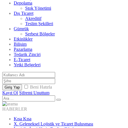
Depolama
Stok Yönetimi
Dış Ticaret
Akreditif
Teslim Şekilleri
Gümrük
Serbest Bölgeler
Etkinlikler
Bilişim
Pazarlama
Tedarik Zinciri
E-Ticaret
Yetki Belgeleri
Beni Hatırla
Giriş Yap
Kayıt Ol
Şifremi Unuttum
HABERLER
Kısa Kısa
X. Geleneksel Lojistik ve Ticaret Buluşması