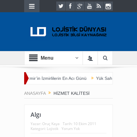
Menu
uluşması
İzmir’in İzmirlilerin En Acı Günü
Yük Sahibi Açısından T
ANASAYFA
HIZMET KALITESI
Algı
Yazar:
Oruç Kaya
Tarih:
10 Ekim 2011
Kategori:
Lojistik
Yorum Yok