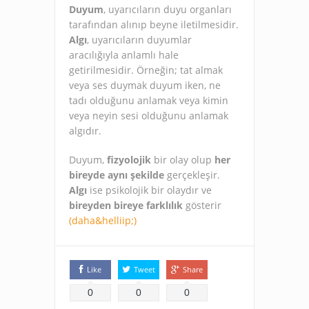
Duyum
, uyarıcıların duyu organları
tarafından alınıp beyne iletilmesidir.
Algı
, uyarıcıların duyumlar
aracılığıyla anlamlı hale
getirilmesidir. Örneğin; tat almak
veya ses duymak duyum iken, ne
tadı olduğunu anlamak veya kimin
veya neyin sesi olduğunu anlamak
algıdır.
Duyum,
fizyolojik
bir olay olup
her
bireyde aynı şekilde
gerçekleşir.
Algı
ise psikolojik bir olaydır ve
bireyden bireye farklılık
gösterir
(daha&helliip;)
Like
Tweet
Share
0
0
0