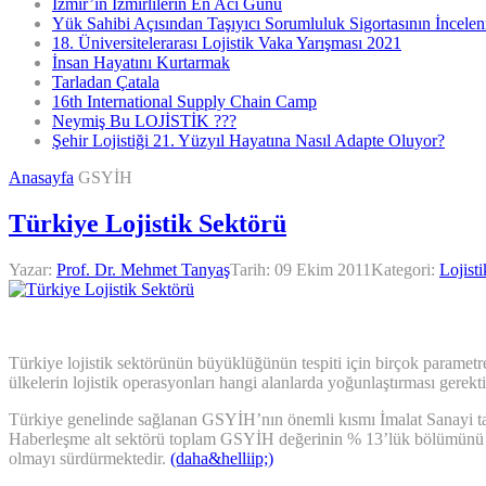
İzmir’in İzmirlilerin En Acı Günü
Yük Sahibi Açısından Taşıyıcı Sorumluluk Sigortasının İncele
18. Üniversitelerarası Lojistik Vaka Yarışması 2021
İnsan Hayatını Kurtarmak
Tarladan Çatala
16th International Supply Chain Camp
Neymiş Bu LOJİSTİK ???
Şehir Lojistiği 21. Yüzyıl Hayatına Nasıl Adapte Oluyor?
Anasayfa
GSYİH
Türkiye Lojistik Sektörü
Yazar:
Prof. Dr. Mehmet Tanyaş
Tarih:
09 Ekim 2011
Kategori:
Lojisti
Türkiye lojistik sektörünün büyüklüğünün tespiti için birçok parametr
ülkelerin lojistik operasyonları hangi alanlarda yoğunlaştırması gerek
Türkiye genelinde sağlanan GSYİH’nın önemli kısmı İmalat Sanayi ta
Haberleşme alt sektörü toplam GSYİH değerinin % 13’lük bölümünü oluş
olmayı sürdürmektedir.
(daha&helliip;)