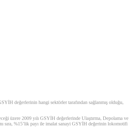
 GSYİH değerlerinin hangi sektörler tarafından sağlanmış olduğu,
leceği üzere 2009 yılı GSYİH değerlerinde Ulaştırma, Depolama ve
ı sıra, %15’lik payı ile imalat sanayi GSYİH değerinin lokomotifi