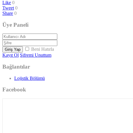
Like
0
Tweet
0
Share
0
Üye Paneli
Beni Hatırla
Giriş Yap
Kayıt Ol
Şifremi Unuttum
Bağlantılar
Lojistik Bölümü
Facebook