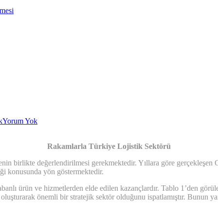
nmesi
k
Yorum Yok
Rakamlarla Türkiye Lojistik Sektörü
enin birlikte değerlendirilmesi gerekmektedir. Yıllara göre gerçekleşen
tiği konusunda yön göstermektedir.
banlı ürün ve hizmetlerden elde edilen kazançlardır. Tablo 1’den görü
turarak önemli bir stratejik sektör olduğunu ispatlamıştır. Bunun yan