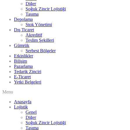
Diğer
Soğuk Zincir Lojistiği
Taşıma
Depolama
Stok Yönetimi
Dış Ticaret
Akreditif
Teslim Şekilleri
Gümrük
Serbest Bölgeler
Etkinlikler
Bilişim
Pazarlama
Tedarik Zinciri
E-Ticaret
Yetki Belgeleri
Menu
Anasayfa
Lojistik
Genel
Diğer
Soğuk Zincir Lojistiği
Taşıma