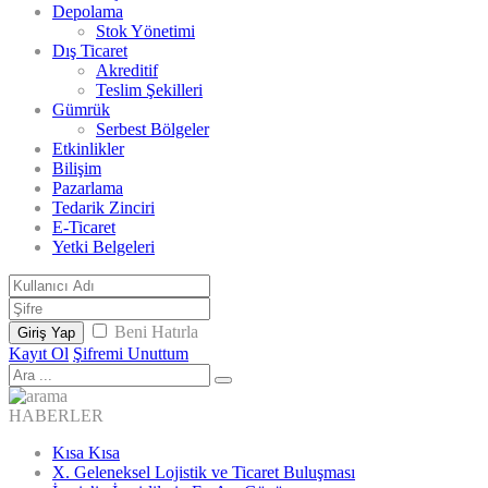
Depolama
Stok Yönetimi
Dış Ticaret
Akreditif
Teslim Şekilleri
Gümrük
Serbest Bölgeler
Etkinlikler
Bilişim
Pazarlama
Tedarik Zinciri
E-Ticaret
Yetki Belgeleri
Beni Hatırla
Giriş Yap
Kayıt Ol
Şifremi Unuttum
HABERLER
Kısa Kısa
X. Geleneksel Lojistik ve Ticaret Buluşması