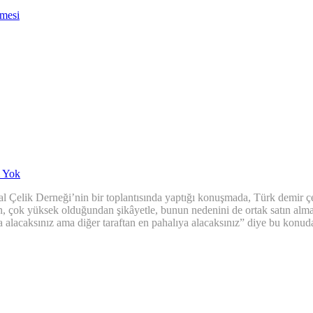
nmesi
 Yok
 Çelik Derneği’nin bir toplantısında yaptığı konuşmada, Türk demir çe
n, çok yüksek olduğundan şikâyetle, bunun nedenini de ortak satın almad
a alacaksınız ama diğer taraftan en pahalıya alacaksınız” diye bu konud