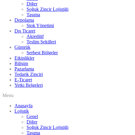
Diğer
Soğuk Zincir Lojistiği
Taşıma
Depolama
Stok Yönetimi
Dış Ticaret
Akreditif
Teslim Şekilleri
Gümrük
Serbest Bölgeler
Etkinlikler
Bilişim
Pazarlama
Tedarik Zinciri
E-Ticaret
Yetki Belgeleri
Menu
Anasayfa
Lojistik
Genel
Diğer
Soğuk Zincir Lojistiği
Taşıma