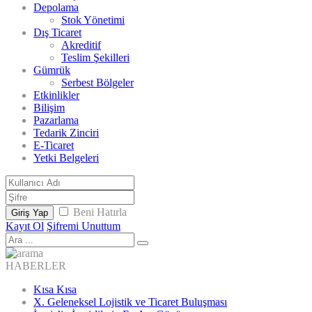
Depolama
Stok Yönetimi
Dış Ticaret
Akreditif
Teslim Şekilleri
Gümrük
Serbest Bölgeler
Etkinlikler
Bilişim
Pazarlama
Tedarik Zinciri
E-Ticaret
Yetki Belgeleri
Beni Hatırla
Giriş Yap
Kayıt Ol
Şifremi Unuttum
HABERLER
Kısa Kısa
X. Geleneksel Lojistik ve Ticaret Buluşması