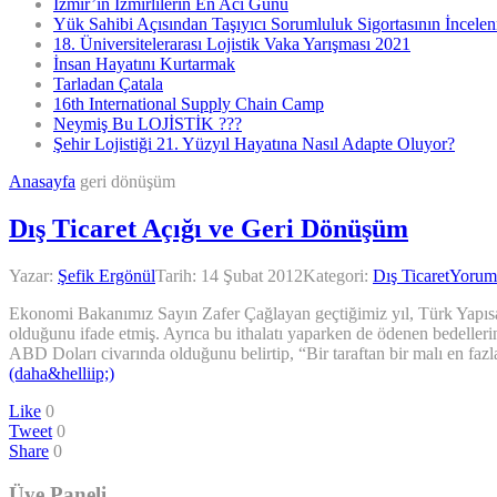
İzmir’in İzmirlilerin En Acı Günü
Yük Sahibi Açısından Taşıyıcı Sorumluluk Sigortasının İncele
18. Üniversitelerarası Lojistik Vaka Yarışması 2021
İnsan Hayatını Kurtarmak
Tarladan Çatala
16th International Supply Chain Camp
Neymiş Bu LOJİSTİK ???
Şehir Lojistiği 21. Yüzyıl Hayatına Nasıl Adapte Oluyor?
Anasayfa
geri dönüşüm
Dış Ticaret Açığı ve Geri Dönüşüm
Yazar:
Şefik Ergönül
Tarih:
14 Şubat 2012
Kategori:
Dış Ticaret
Yorum
Ekonomi Bakanımız Sayın Zafer Çağlayan geçtiğimiz yıl, Türk Yapısal
olduğunu ifade etmiş. Ayrıca bu ithalatı yaparken de ödenen bedelleri
ABD Doları civarında olduğunu belirtip, “Bir taraftan bir malı en fazl
(daha&helliip;)
Like
0
Tweet
0
Share
0
Üye Paneli