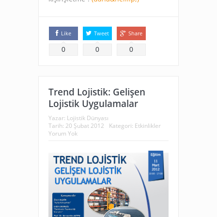
Like
Tweet
Share
0
0
0
Trend Lojistik: Gelişen
Lojistik Uygulamalar
Yazar:
Lojistik Dünyası
Tarih:
20 Şubat 2012
Kategori:
Etkinlikler
Yorum Yok