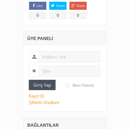
Like
Tweet
Share
0
0
0
ÜYE PANELI
Giriş Yap
Beni Hatırla
Kayıt Ol
Şifremi Unuttum
BAĞLANTILAR