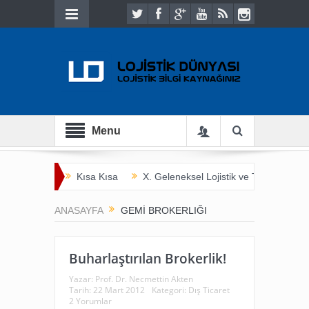
Menu
Kısa Kısa
X. Geleneksel Lojistik ve Ticaret Bulu
İnsan Hayatını Kurtarmak
Tarladan Çatala
ANASAYFA
GEMI BROKERLIĞI
Buharlaştırılan Brokerlik!
Yazar:
Prof. Dr. Necmettin Akten
Tarih:
22 Mart 2012
Kategori:
Dış Ticaret
2 Yorumlar