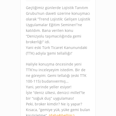
Geçtiğimiz günlerde Lojistik Tanıtım
Grubu’nun daveti üzerine konuşmacı
olarak “Trend Lojistik: Gelişen Lojistik
Uygulamalar Eğitim Semineri”ne
katıldım. Bana verilen konu
“Denizyolu taşımacılığında gemi
brokerliği” idi.
Yani eski Türk Ticaret Kanunundaki
(TTK) adıyla ‘gemi tellallığı!’
Haliyle konuşma öncesinde yeni
TTK’nu inceleyeyim istedim. Bir de
ne göreyim: Gemi tellalığı (eski TTK
100-115) budanıvermış…
Yani, yerinde yeller esiyor!
İşte “deniz ülkesi, denizci millet”te
bir “soğuk duş” uygulaması!
Peki, broker kimdir? Ne iş yapar?
Kısaca, “gemiye yük, yüke gemi bulan
kişi/işletme”.
(daha&helliip;)