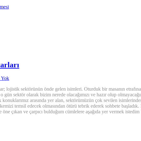
nmesi
tarları
 Yok
star; lojistik sektörünün önde gelen isimleri. Oturduk bir masanın etra
 o gün sektör olarak bizim nerede olacağımızı ve hazır olup olmayacağı
larak konuklarımız arasında yer alan, sektörümüzün çok sevilen isimle
emizi temsil edecek olmasından ötürü tebrik ederek sohbete başladık. B
de öne çıkan ve çarpıcı bulduğum cümlelere aşağıda yer vermek istedim