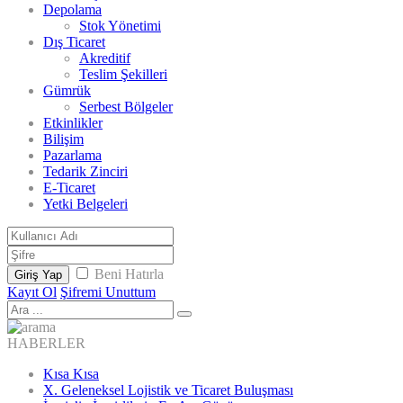
Depolama
Stok Yönetimi
Dış Ticaret
Akreditif
Teslim Şekilleri
Gümrük
Serbest Bölgeler
Etkinlikler
Bilişim
Pazarlama
Tedarik Zinciri
E-Ticaret
Yetki Belgeleri
Beni Hatırla
Giriş Yap
Kayıt Ol
Şifremi Unuttum
HABERLER
Kısa Kısa
X. Geleneksel Lojistik ve Ticaret Buluşması