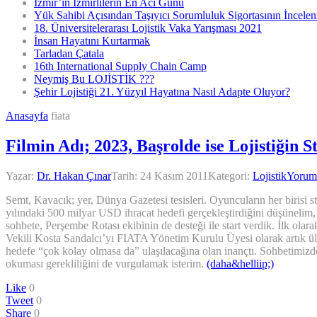
İzmir’in İzmirlilerin En Acı Günü
Yük Sahibi Açısından Taşıyıcı Sorumluluk Sigortasının İncele
18. Üniversitelerarası Lojistik Vaka Yarışması 2021
İnsan Hayatını Kurtarmak
Tarladan Çatala
16th International Supply Chain Camp
Neymiş Bu LOJİSTİK ???
Şehir Lojistiği 21. Yüzyıl Hayatına Nasıl Adapte Oluyor?
Anasayfa
fiata
Filmin Adı; 2023, Başrolde ise Lojistiğin S
Yazar:
Dr. Hakan Çınar
Tarih:
24 Kasım 2011
Kategori:
Lojistik
Yorum
Semt, Kavacık; yer, Dünya Gazetesi tesisleri. Oyuncuların her birisi 
yılındaki 500 milyar USD ihracat hedefi gerçekleştirdiğini düşünelim,
sohbete, Perşembe Rotası ekibinin de desteği ile start verdik. İlk o
Vekili Kosta Sandalcı’yı FIATA Yönetim Kurulu Üyesi olarak artık ülk
hedefe “çok kolay olmasa da” ulaşılacağına olan inançtı. Sohbetimiz
okuması gerekliliğini de vurgulamak isterim.
(daha&helliip;)
Like
0
Tweet
0
Share
0