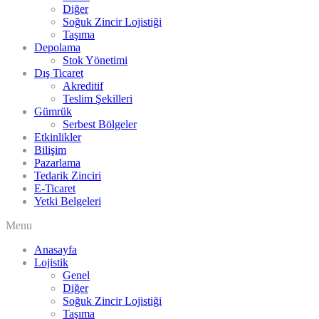
Diğer
Soğuk Zincir Lojistiği
Taşıma
Depolama
Stok Yönetimi
Dış Ticaret
Akreditif
Teslim Şekilleri
Gümrük
Serbest Bölgeler
Etkinlikler
Bilişim
Pazarlama
Tedarik Zinciri
E-Ticaret
Yetki Belgeleri
Menu
Anasayfa
Lojistik
Genel
Diğer
Soğuk Zincir Lojistiği
Taşıma