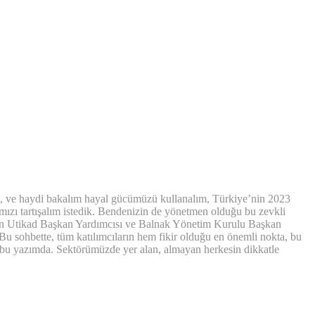
fına, ve haydi bakalım hayal gücümüzü kullanalım, Türkiye’nin 2023
mızı tartışalım istedik. Bendenizin de yönetmen olduğu bu zevkli
rinden Utikad Başkan Yardımcısı ve Balnak Yönetim Kurulu Başkan
u sohbette, tüm katılımcıların hem fikir olduğu en önemli nokta, bu
 bu yazımda. Sektörümüzde yer alan, almayan herkesin dikkatle