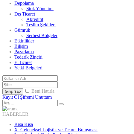
Depolama
Stok Yönetimi
Dış Ticaret
Akreditif
Teslim Şekilleri
Gümrük
Serbest Bölgeler
Etkinlikler
Bilişim
Pazarlama
Tedarik Zinciri
E-Ticaret
Yetki Belgeleri
Beni Hatırla
Giriş Yap
Kayıt Ol
Şifremi Unuttum
HABERLER
Kısa Kısa
X. Geleneksel Lojistik ve Ticaret Buluşması