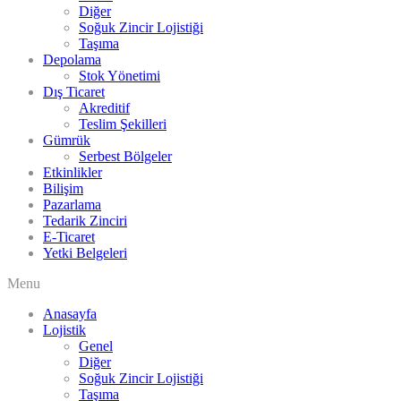
Diğer
Soğuk Zincir Lojistiği
Taşıma
Depolama
Stok Yönetimi
Dış Ticaret
Akreditif
Teslim Şekilleri
Gümrük
Serbest Bölgeler
Etkinlikler
Bilişim
Pazarlama
Tedarik Zinciri
E-Ticaret
Yetki Belgeleri
Menu
Anasayfa
Lojistik
Genel
Diğer
Soğuk Zincir Lojistiği
Taşıma