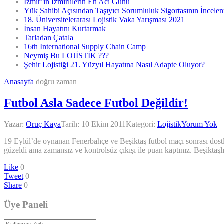
İzmir’in İzmirlilerin En Acı Günü
Yük Sahibi Açısından Taşıyıcı Sorumluluk Sigortasının İncele
18. Üniversitelerarası Lojistik Vaka Yarışması 2021
İnsan Hayatını Kurtarmak
Tarladan Çatala
16th International Supply Chain Camp
Neymiş Bu LOJİSTİK ???
Şehir Lojistiği 21. Yüzyıl Hayatına Nasıl Adapte Oluyor?
Anasayfa
doğru zaman
Futbol Asla Sadece Futbol Değildir!
Yazar:
Oruç Kaya
Tarih:
10 Ekim 2011
Kategori:
Lojistik
Yorum Yok
19 Eylül’de oynanan Fenerbahçe ve Beşiktaş futbol maçı sonrası dostl
güzeldi ama zamansız ve kontrolsüz çıkışı ile puan kaptınız. Beşiktaşl
Like
0
Tweet
0
Share
0
Üye Paneli