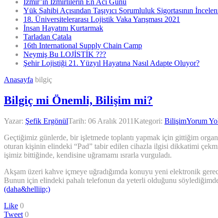
İzmir’in İzmirlilerin En Acı Günü
Yük Sahibi Açısından Taşıyıcı Sorumluluk Sigortasının İncele
18. Üniversitelerarası Lojistik Vaka Yarışması 2021
İnsan Hayatını Kurtarmak
Tarladan Çatala
16th International Supply Chain Camp
Neymiş Bu LOJİSTİK ???
Şehir Lojistiği 21. Yüzyıl Hayatına Nasıl Adapte Oluyor?
Anasayfa
bilgiç
Bilgiç mi Önemli, Bilişim mi?
Yazar:
Şefik Ergönül
Tarih:
06 Aralık 2011
Kategori:
Bilişim
Yorum Yo
Geçtiğimiz günlerde, bir işletmede toplantı yapmak için gittiğim organi
oturan kişinin elindeki “Pad” tabir edilen cihazla ilgisi dikkatimi çe
işimiz bittiğinde, kendisine uğramamı ısrarla vurguladı.
Akşam üzeri kahve içmeye uğradığımda konuyu yeni elektronik gerecine 
Bunun için elindeki pahalı telefonun da yeterli olduğunu söylediğimde,
(daha&helliip;)
Like
0
Tweet
0