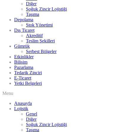
Diğer
Soğuk Zincir Lojistiği
Taşıma
Depolama
Stok Yönetimi
Dış Ticaret
Akreditif
Teslim Şekilleri
Gümrük
Serbest Bölgeler
Etkinlikler
Bilişim
Pazarlama
Tedarik Zinciri
E-Ticaret
Yetki Belgeleri
Menu
Anasayfa
Lojistik
Genel
Diğer
Soğuk Zincir Lojistiği
Taşıma