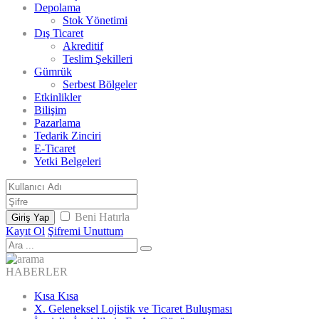
Depolama
Stok Yönetimi
Dış Ticaret
Akreditif
Teslim Şekilleri
Gümrük
Serbest Bölgeler
Etkinlikler
Bilişim
Pazarlama
Tedarik Zinciri
E-Ticaret
Yetki Belgeleri
Beni Hatırla
Giriş Yap
Kayıt Ol
Şifremi Unuttum
HABERLER
Kısa Kısa
X. Geleneksel Lojistik ve Ticaret Buluşması