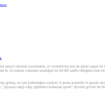
nmesi
k
ze sanayi sitesinin içerisindeki, ev yemeklerini pek de güzel yapan bir 
kmişti ki, bu kişinin yakından tanıdığım bir KOBİ sahibi olduğunu fark e
getirip, ne için kullandığını sordum. E-posta kontrolü ve gazete okumak
 “piyasayı takip edip, eğilimleri kollamak gerek” diyerek gevrek bir de