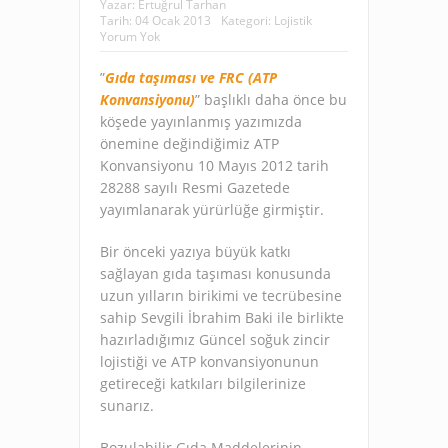
Yazar:
Ertuğrul Tarhan
Tarih:
04 Ocak 2013
Kategori:
Lojistik
Yorum Yok
”
Gıda taşıması ve FRC (ATP
Konvansiyonu)
” başlıklı daha önce bu
köşede yayınlanmış yazımızda
önemine değindiğimiz ATP
Konvansiyonu 10 Mayıs 2012 tarih
28288 sayılı Resmi Gazetede
yayımlanarak yürürlüğe girmiştir.
Bir önceki yazıya büyük katkı
sağlayan gıda taşıması konusunda
uzun yılların birikimi ve tecrübesine
sahip Sevgili İbrahim Baki ile birlikte
hazırladığımız Güncel soğuk zincir
lojistiği ve ATP konvansiyonunun
getireceği katkıları bilgilerinize
sunarız.
Bozulabilir Gıda Maddelerinin