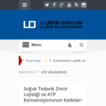
Menu
Kısa Kısa
X. Geleneksel Lojistik ve Ticaret Bulu
İnsan Hayatını Kurtarmak
Tarladan Çatala
ANASAYFA
ATP ANLAŞMASI
Soğuk Tedarik Zincir
Lojistiği ve ATP
Konvansiyonunun Katkıları