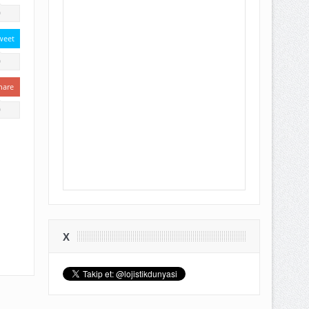
0
weet
0
hare
0
X