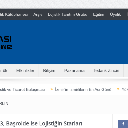
stik Kütüphanesi
Arşiv
Lojistik Tanıtım Grubu
Eğitim
Üyelik
İ
rük
Etkinlikler
Bilişim
Pazarlama
Tedarik Zinciri
stik ve Ticaret Buluşması
İzmir’in İzmirlilerin En Acı Günü
Yük
arladan Çatala
16th International Supply Chain Camp
Neymiş
RLIN
3, Başrolde ise Lojistiğin Starları
L