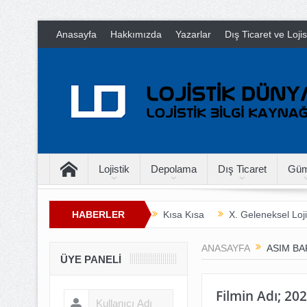
Anasayfa
Hakkımızda
Yazarlar
Dış Ticaret ve Loji
Lojistik
Depolama
Dış Ticaret
Güm
HABERLER
Kısa Kısa
X. Geleneksel Loji
İnsan Hayatını Kurtarmak
T
ANASAYFA
ASIM BA
ÜYE PANELI
Filmin Adı; 202