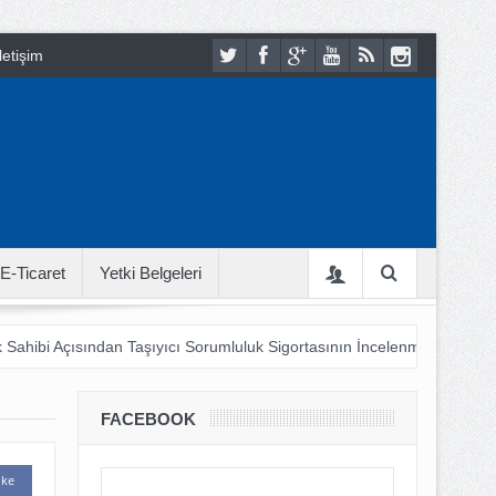
letişim
E-Ticaret
Yetki Belgeleri
 Sahibi Açısından Taşıyıcı Sorumluluk Sigortasının İncelenmesi
18
 Bu LOJİSTİK ???
Şehir Lojistiği 21. Yüzyıl Hayatına Nasıl Adapt
FACEBOOK
ike