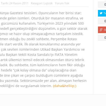
Tarih:
24 Kasım 2011
Kategori:
Lojistik
Yorum Yok
Dünya Gazetesi tesisleri. Oyuncuların her birisi star;
T
önde gelen isimleri. Oturduk bir masanın etrafına, ve
 gücümüzü kullanalım, Türkiye’nin 2023 yılındaki 500
hedefi gerçekleştirdiğini düşünelim, o gün sektör olarak
S
mızı ve hazır olup olmayacağımızı tartışalım istedik.
tmen olduğu bu zevkli sohbete, Perşembe Rotası
ile start verdik. İlk olarak konuklarımız arasında yer
çok sevilen isimlerinden Utikad Başkan Yardımcısı ve
lu Başkan Vekili Kosta Sandalcı’yı FIATA Yönetim
 artık ülkemizi temsil edecek olmasından ötürü tebrik
adık. Bu sohbette, tüm katılımcıların hem fikir olduğu
 hedefe “çok kolay olmasa da” ulaşılacağına olan
de öne çıkan ve çarpıcı bulduğum cümlelere aşağıda
 bu yazımda. Sektörümüzde yer alan, almayan herkesin
rekliliğini de vurgulamak isterim.
(daha&helliip;)