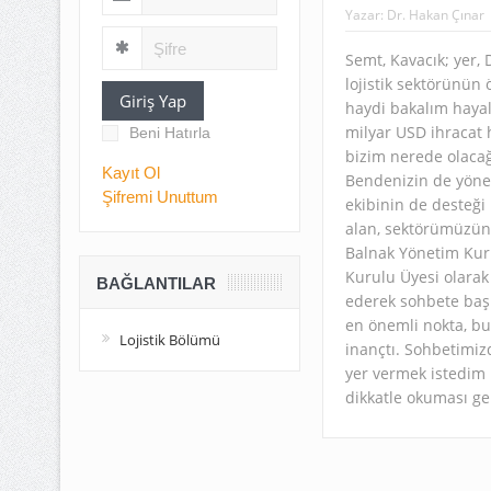
Yazar:
Dr. Hakan Çınar
Semt, Kavacık; yer, 
lojistik sektörünün 
Giriş Yap
haydi bakalım hayal
milyar USD ihracat 
Beni Hatırla
bizim nerede olacağı
Kayıt Ol
Bendenizin de yöne
Şifremi Unuttum
ekibinin de desteği 
alan, sektörümüzün 
Balnak Yönetim Kuru
Kurulu Üyesi olarak
BAĞLANTILAR
ederek sohbete başl
en önemli nokta, bu
Lojistik Bölümü
inançtı. Sohbetimiz
yer vermek istedim
dikkatle okuması ge