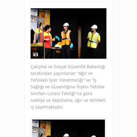
Çalışma ve Sosyal Güvenlik Bakanlığı
tarafından yayınlanan “Ağır ve
Tehlikeli İşler Yönetmeliği” ve “İş
Sağlığı ve Güvenliğine İlişkin Tehlike
Sınıfları Listesi Tebliği”ne göre
nakliye ve depolama, ağır ve tehlikeli
iş sayılmaktadır.