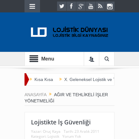
Menu
Kısa Kısa
X. Geleneksel Lojistik ve Ticaret Bulu
İnsan Hayatını Kurtarmak
Tarladan Çatala
ANASAYFA
AĞIR VE TEHLIKELI IŞLER
YÖNETMELIĞI
Lojistikte İş Güvenliği
Yazar:
Oruç Kaya
Tarih:
23 Aralık 2011
Kategori:
Lojistik
Yorum Yok