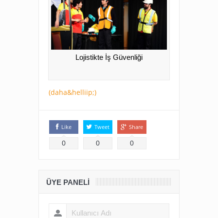
Lojistikte İş Güvenliği
(daha&helliip;)
Like
Tweet
Share
0
0
0
ÜYE PANELI