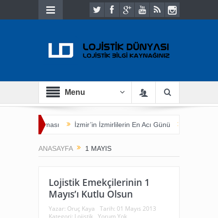
Menu
 Ticaret Buluşması
İzmir’in İzmirlilerin En Acı Günü
Yük Sahibi A
ANASAYFA
1 MAYIS
Lojistik Emekçilerinin 1
Mayıs’ı Kutlu Olsun
Yazar:
Oruç Kaya
Tarih:
01 Mayıs 2013
Kategori:
Lojistik
Yorum Yok