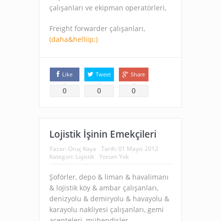
çalışanları ve ekipman operatörleri,
Freight forwarder çalışanları,
(daha&helliip;)
Like
Tweet
Share
0
0
0
Lojistik İşinin Emekçileri
Yazar:
Oruç Kaya
Tarih:
01 Mayıs 2012
Kategori:
Lojistik
Yorum Yok
Şoförler, depo & liman & havalimanı
& lojistik köy & ambar çalışanları,
denizyolu & demiryolu & havayolu &
karayolu nakliyesi çalışanları, gemi
acenteleri, mühendisler,