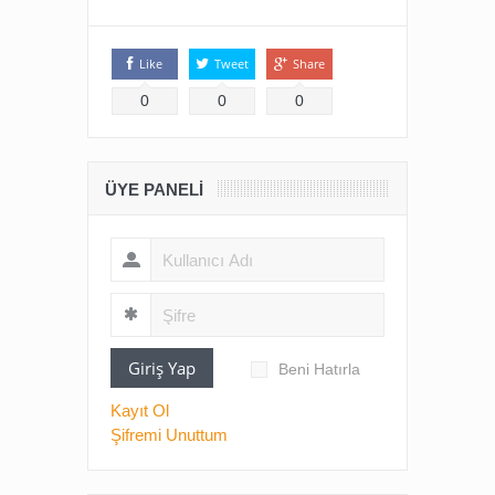
Like
Tweet
Share
0
0
0
ÜYE PANELI
Giriş Yap
Beni Hatırla
Kayıt Ol
Şifremi Unuttum