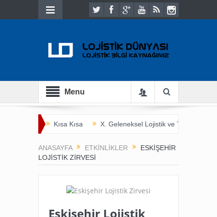
Menu
Kısa Kısa
X. Geleneksel Lojistik ve Ticaret Bulu
İnsan Hayatını Kurtarmak
Tarladan Çatala
ANASAYFA
ETKINLIKLER
ESKIŞEHIR
LOJISTIK ZIRVESI
Eskişehir Lojistik