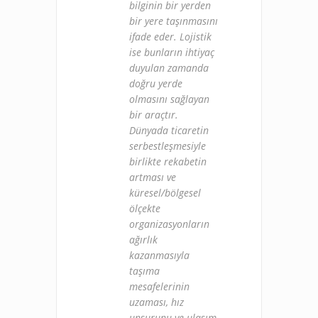
bilginin bir yerden
bir yere taşınmasını
ifade eder. Lojistik
ise bunların ihtiyaç
duyulan zamanda
doğru yerde
olmasını sağlayan
bir araçtır.
Dünyada ticaretin
serbestleşmesiyle
birlikte rekabetin
artması ve
küresel/bölgesel
ölçekte
organizasyonların
ağırlık
kazanmasıyla
taşıma
mesafelerinin
uzaması, hız
unsurunu ve ulaşım