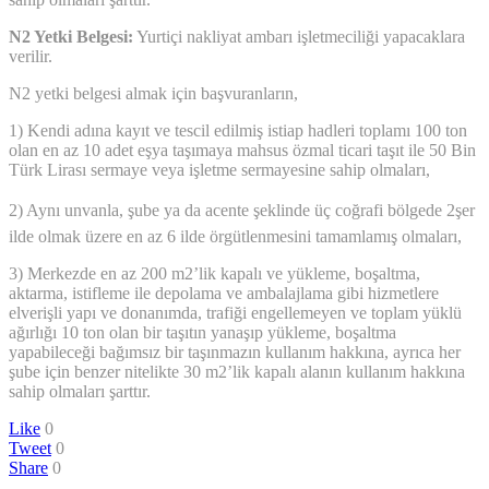
N2 Yetki Belgesi:
Yurtiçi nakliyat ambarı işletmeciliği yapacaklara
verilir.
N2 yetki belgesi almak için başvuranların,
1) Kendi adına kayıt ve tescil edilmiş istiap hadleri toplamı 100 ton
olan en az 10 adet eşya taşımaya mahsus özmal ticari taşıt ile 50 Bin
Türk Lirası sermaye veya işletme sermayesine sahip olmaları,
2) Aynı unvanla, şube ya da acente şeklinde üç coğrafi bölgede 2şer
ilde olmak üzere en az 6 ilde örgütlenmesini tamamlamış olmaları,
3) Merkezde en az 200 m2’lik kapalı ve yükleme, boşaltma,
aktarma, istifleme ile depolama ve ambalajlama gibi hizmetlere
elverişli yapı ve donanımda, trafiği engellemeyen ve toplam yüklü
ağırlığı 10 ton olan bir taşıtın yanaşıp yükleme, boşaltma
yapabileceği bağımsız bir taşınmazın kullanım hakkına, ayrıca her
şube için benzer nitelikte 30 m2’lik kapalı alanın kullanım hakkına
sahip olmaları şarttır.
Like
0
Tweet
0
Share
0