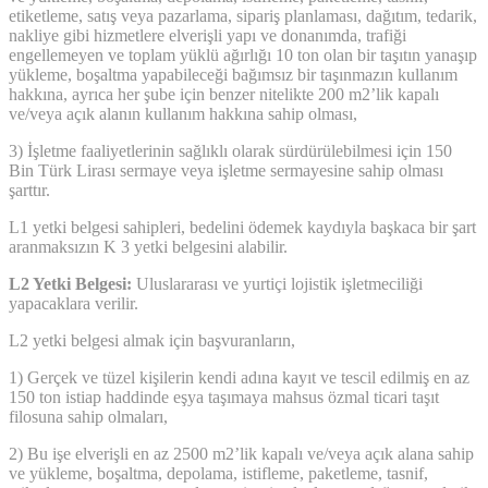
etiketleme, satış veya pazarlama, sipariş planlaması, dağıtım, tedarik,
nakliye gibi hizmetlere elverişli yapı ve donanımda, trafiği
engellemeyen ve toplam yüklü ağırlığı 10 ton olan bir taşıtın yanaşıp
yükleme, boşaltma yapabileceği bağımsız bir taşınmazın kullanım
hakkına, ayrıca her şube için benzer nitelikte 200 m2’lik kapalı
ve/veya açık alanın kullanım hakkına sahip olması,
3) İşletme faaliyetlerinin sağlıklı olarak sürdürülebilmesi için 150
Bin Türk Lirası sermaye veya işletme sermayesine sahip olması
şarttır.
L1 yetki belgesi sahipleri, bedelini ödemek kaydıyla başkaca bir şart
aranmaksızın K 3 yetki belgesini alabilir.
L2 Yetki Belgesi:
Uluslararası ve yurtiçi lojistik işletmeciliği
yapacaklara verilir.
L2 yetki belgesi almak için başvuranların,
1) Gerçek ve tüzel kişilerin kendi adına kayıt ve tescil edilmiş en az
150 ton istiap haddinde eşya taşımaya mahsus özmal ticari taşıt
filosuna sahip olmaları,
2) Bu işe elverişli en az 2500 m2’lik kapalı ve/veya açık alana sahip
ve yükleme, boşaltma, depolama, istifleme, paketleme, tasnif,