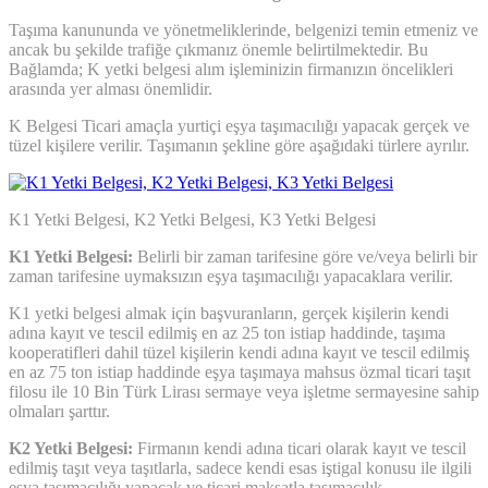
Taşıma kanununda ve yönetmeliklerinde, belgenizi temin etmeniz ve
ancak bu şekilde trafiğe çıkmanız önemle belirtilmektedir. Bu
Bağlamda; K yetki belgesi alım işleminizin firmanızın öncelikleri
arasında yer alması önemlidir.
K Belgesi Ticari amaçla yurtiçi eşya taşımacılığı yapacak gerçek ve
tüzel kişilere verilir. Taşımanın şekline göre aşağıdaki türlere ayrılır.
K1 Yetki Belgesi, K2 Yetki Belgesi, K3 Yetki Belgesi
K1 Yetki Belgesi:
Belirli bir zaman tarifesine göre ve/veya belirli bir
zaman tarifesine uymaksızın eşya taşımacılığı yapacaklara verilir.
K1 yetki belgesi almak için başvuranların, gerçek kişilerin kendi
adına kayıt ve tescil edilmiş en az 25 ton istiap haddinde, taşıma
kooperatifleri dahil tüzel kişilerin kendi adına kayıt ve tescil edilmiş
en az 75 ton istiap haddinde eşya taşımaya mahsus özmal ticari taşıt
filosu ile 10 Bin Türk Lirası sermaye veya işletme sermayesine sahip
olmaları şarttır.
K2 Yetki Belgesi:
Firmanın kendi adına ticari olarak kayıt ve tescil
edilmiş taşıt veya taşıtlarla, sadece kendi esas iştigal konusu ile ilgili
eşya taşımacılığı yapacak ve ticari maksatla taşımacılık