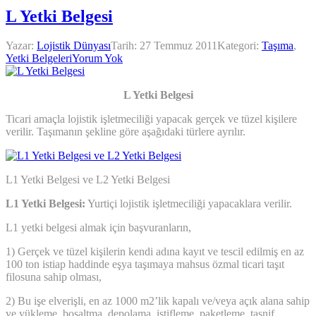
L Yetki Belgesi
Yazar:
Lojistik Dünyası
Tarih:
27 Temmuz 2011
Kategori:
Taşıma
,
Yetki Belgeleri
Yorum Yok
L Yetki Belgesi
Ticari amaçla lojistik işletmeciliği yapacak gerçek ve tüzel kişilere
verilir. Taşımanın şekline göre aşağıdaki türlere ayrılır.
L1 Yetki Belgesi ve L2 Yetki Belgesi
L1 Yetki Belgesi:
Yurtiçi lojistik işletmeciliği yapacaklara verilir.
L1 yetki belgesi almak için başvuranların,
1) Gerçek ve tüzel kişilerin kendi adına kayıt ve tescil edilmiş en az
100 ton istiap haddinde eşya taşımaya mahsus özmal ticari taşıt
filosuna sahip olması,
2) Bu işe elverişli, en az 1000 m2’lik kapalı ve/veya açık alana sahip
ve yükleme, boşaltma, depolama, istifleme, paketleme, tasnif,