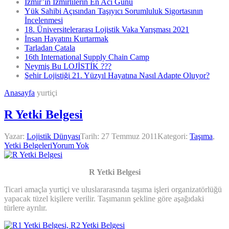
İzmir’in İzmirlilerin En Acı Günü
Yük Sahibi Açısından Taşıyıcı Sorumluluk Sigortasının
İncelenmesi
18. Üniversitelerarası Lojistik Vaka Yarışması 2021
İnsan Hayatını Kurtarmak
Tarladan Çatala
16th International Supply Chain Camp
Neymiş Bu LOJİSTİK ???
Şehir Lojistiği 21. Yüzyıl Hayatına Nasıl Adapte Oluyor?
Anasayfa
yurtiçi
R Yetki Belgesi
Yazar:
Lojistik Dünyası
Tarih:
27 Temmuz 2011
Kategori:
Taşıma
,
Yetki Belgeleri
Yorum Yok
R Yetki Belgesi
Ticari amaçla yurtiçi ve uluslararasında taşıma işleri organizatörlüğü
yapacak tüzel kişilere verilir. Taşımanın şekline göre aşağıdaki
türlere ayrılır.