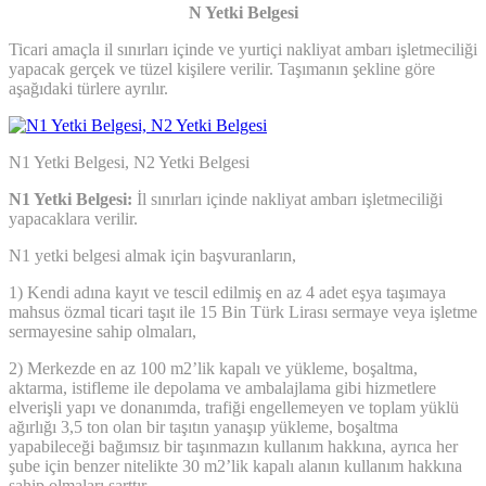
N Yetki Belgesi
Ticari amaçla il sınırları içinde ve yurtiçi nakliyat ambarı işletmeciliği
yapacak gerçek ve tüzel kişilere verilir. Taşımanın şekline göre
aşağıdaki türlere ayrılır.
N1 Yetki Belgesi, N2 Yetki Belgesi
N1 Yetki Belgesi:
İl sınırları içinde nakliyat ambarı işletmeciliği
yapacaklara verilir.
N1 yetki belgesi almak için başvuranların,
1) Kendi adına kayıt ve tescil edilmiş en az 4 adet eşya taşımaya
mahsus özmal ticari taşıt ile 15 Bin Türk Lirası sermaye veya işletme
sermayesine sahip olmaları,
2) Merkezde en az 100 m2’lik kapalı ve yükleme, boşaltma,
aktarma, istifleme ile depolama ve ambalajlama gibi hizmetlere
elverişli yapı ve donanımda, trafiği engellemeyen ve toplam yüklü
ağırlığı 3,5 ton olan bir taşıtın yanaşıp yükleme, boşaltma
yapabileceği bağımsız bir taşınmazın kullanım hakkına, ayrıca her
şube için benzer nitelikte 30 m2’lik kapalı alanın kullanım hakkına
sahip olmaları şarttır.