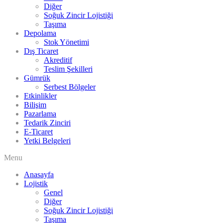
Diğer
Soğuk Zincir Lojistiği
Taşıma
Depolama
Stok Yönetimi
Dış Ticaret
Akreditif
Teslim Şekilleri
Gümrük
Serbest Bölgeler
Etkinlikler
Bilişim
Pazarlama
Tedarik Zinciri
E-Ticaret
Yetki Belgeleri
Menu
Anasayfa
Lojistik
Genel
Diğer
Soğuk Zincir Lojistiği
Taşıma