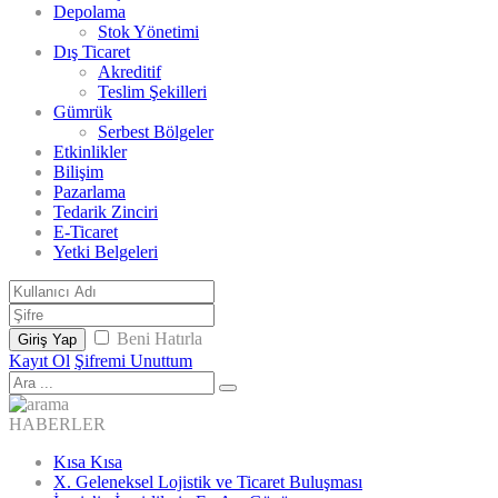
Depolama
Stok Yönetimi
Dış Ticaret
Akreditif
Teslim Şekilleri
Gümrük
Serbest Bölgeler
Etkinlikler
Bilişim
Pazarlama
Tedarik Zinciri
E-Ticaret
Yetki Belgeleri
Beni Hatırla
Giriş Yap
Kayıt Ol
Şifremi Unuttum
HABERLER
Kısa Kısa
X. Geleneksel Lojistik ve Ticaret Buluşması