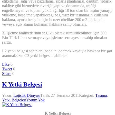
etiketleme, satış veya pazarlama, sipariş planlaması, dağıtım, tedarik,
nakliye gibi hizmetlere elverişli yapı ve donanımda, trafiği
engellemeyen ve toplam yüklü ağırlığı 10 ton olan bir taşıtın yanaşıp
yükleme, boşaltma yapabileceği bağımsız bir taşınmazın kullanım
hakkına, ayrıca her şube için benzer nitelikte 200 m2’lik kapalı
ve/veya açık alanın kullanım hakkına sahip olmaları,
3) İşletme faaliyetlerinin sağlıklı olarak sürdürülebilmesi için 300
Bin Türk Lirası sermaye veya işletme sermayesine sahip olmaları
şarttır.
L2 yetki belgesi sahipleri, bedelini ödemek kaydıyla başkaca bir şart
aranmaksızın C3 yetki belgesi alabilirler.
Like
0
Tweet
0
Share
0
K Yetki Belgesi
Yazar:
Lojistik Dünyası
Tarih:
27 Temmuz 2011
Kategori:
Taşıma
,
Yetki Belgeleri
Yorum Yok
K Yetki Belgesi