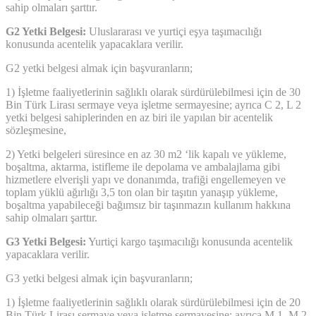
sahip olmaları şarttır.
G2 Yetki Belgesi:
Uluslararası ve yurtiçi eşya taşımacılığı
konusunda acentelik yapacaklara verilir.
G2 yetki belgesi almak için başvuranların;
1) İşletme faaliyetlerinin sağlıklı olarak sürdürülebilmesi için de 30
Bin Türk Lirası sermaye veya işletme sermayesine; ayrıca C 2, L 2
yetki belgesi sahiplerinden en az biri ile yapılan bir acentelik
sözleşmesine,
2) Yetki belgeleri süresince en az 30 m2 ‘lik kapalı ve yükleme,
boşaltma, aktarma, istifleme ile depolama ve ambalajlama gibi
hizmetlere elverişli yapı ve donanımda, trafiği engellemeyen ve
toplam yüklü ağırlığı 3,5 ton olan bir taşıtın yanaşıp yükleme,
boşaltma yapabileceği bağımsız bir taşınmazın kullanım hakkına
sahip olmaları şarttır.
G3 Yetki Belgesi:
Yurtiçi kargo taşımacılığı konusunda acentelik
yapacaklara verilir.
G3 yetki belgesi almak için başvuranların;
1) İşletme faaliyetlerinin sağlıklı olarak sürdürülebilmesi için de 20
Bin Türk Lirası sermaye veya işletme sermayesine; ayrıca M 1, M 2,