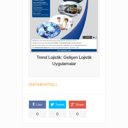
Trend Lojistik: Gelişen Lojistik
Uygulamalar
(daha&helliip;)
Like
Tweet
Share
0
0
0