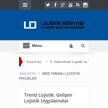
Menu
Kısa Kısa
X. Geleneksel Lojistik ve Ticaret Bulu
İnsan Hayatını Kurtarmak
Tarladan Çatala
ANASAYFA
WEB TABANLI LOJISTIK
PROJELER
Trend Lojistik: Gelişen
Lojistik Uygulamalar
Yazar:
Lojistik Dünyası